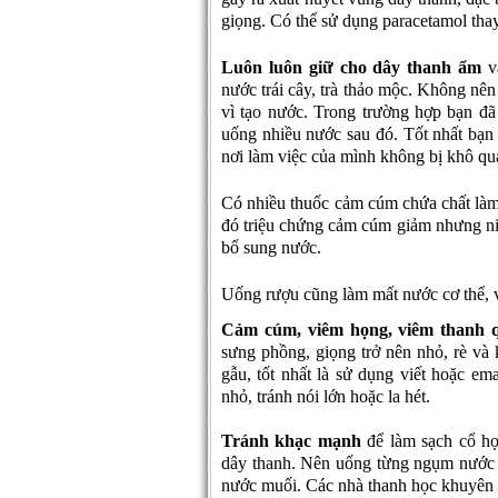
giọng. Có thể sử dụng paracetamol thay 
Luôn luôn giữ cho dây thanh ẩm
và
nước trái cây, trà thảo mộc. Không nên
vì tạo nước. Trong trường hợp bạn đã
uống nhiều nước sau đó. Tốt nhất bạn
nơi làm việc của mình không bị khô qu
Có nhiều thuốc cảm cúm chứa chất làm
đó triệu chứng cảm cúm giảm nhưng niê
bổ sung nước.
Uống rượu cũng làm mất nước cơ thể, 
Cảm cúm, viêm họng, viêm thanh 
sưng phồng, giọng trở nên nhỏ, rè và
gẫu, tốt nhất là sử dụng viết hoặc ema
nhỏ, tránh nói lớn hoặc la hét.
Tránh khạc mạnh
để làm sạch cổ họ
dây thanh. Nên uống từng ngụm nước 
nước muối. Các nhà thanh học khuyên k