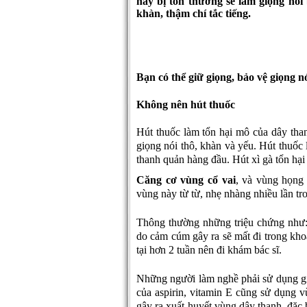
này bị tổn thương sẽ làm giọng nói 
khàn, thậm chí tắc tiếng.
Bạn có thể giữ giọng, bảo vệ giọng 
Không nên hút thuốc
Hút thuốc làm tổn hại mô của dây tha
giọng nói thô, khàn và yếu. Hút thuốc
thanh quản hàng đầu. Hút xì gà tổn hại 
Căng cơ vùng cổ vai
, và vùng họng
vùng này từ từ, nhẹ nhàng nhiều lần tr
Thông thường những triệu chứng như: 
do cảm cúm gây ra sẽ mất đi trong kho
tại hơn 2 tuần nên đi khám bác sĩ.
Những người làm nghề phải sử dụng g
của aspirin, vitamin E cũng sử dụng 
gây ra xuất huyết vùng dây thanh, đặc 