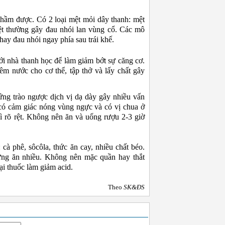
hầm được. Có 2 loại mệt mỏi dây thanh: mệt
t thường gây đau nhói lan vùng cổ. Các mô
ay đau nhói ngay phía sau trái khế.
ới nhà thanh học để làm giảm bớt sự căng cơ.
êm nước cho cơ thể, tập thở và lấy chất gây
ứng trào ngược dịch vị dạ dày gây nhiều vấn
có cảm giác nóng vùng ngực và có vị chua ở
ì rõ rệt. Không nên ăn và uống rượu 2-3 giờ
cà phê, sôcôla, thức ăn cay, nhiều chất béo.
ưng ăn nhiều. Không nên mặc quần hay thắt
ại thuốc làm giảm acid.
Theo
SK&ĐS