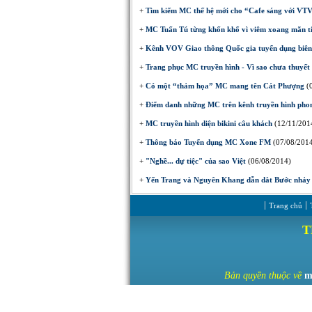
+
Tìm kiếm MC thế hệ mới cho “Cafe sáng với VT
+
MC Tuấn Tú từng khốn khổ vì viêm xoang mãn t
+
Kênh VOV Giao thông Quốc gia tuyển dụng biên 
+
Trang phục MC truyền hình - Vì sao chưa thuyết
+
Có một “thảm họa” MC mang tên Cát Phượng
(0
+
Điểm danh những MC trên kênh truyền hình pho
+
MC truyền hình diện bikini câu khách
(12/11/201
+
Thông báo Tuyển dụng MC Xone FM
(07/08/201
+
"Nghề... dự tiệc" của sao Việt
(06/08/2014)
+
Yến Trang và Nguyên Khang dẫn dắt Bước nhảy
Trang chủ
T
Bản
quyền thuộc về
m