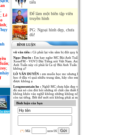
Bạch
;
tiến
an
h
;
Để làm một biên tập viên
n
;
Lê
truyền hình
ảo
inh
;
Thụy
PG: Ngoại hình đẹp, chưa
đủ!
n
ình
BÌNH LUẬN
vũ văn tiến :
Có phải lại văn sâm bị đột quỵ không
Ngọc Duyên :
Em hay nghe MC Bùi Anh Tuấn dẫn Kênh
yền
XoneFM - VOV3 Đài Tiếng nói Việt Nam. Anh MC Bùi
Tuấn
;
Anh Tuấn này có phải là Ca sỹ Bùi Anh Tuấn - The Voice
rey
;
không ạ?
 nhảy
LÒ VĂN DUYÊN :
em muốn học mc nhưng không biết
f
học ở đâu vì quá nhiều trung tâm, hãy cho em lời khuyên
được không ạ
Longmountain ho :
Nghề MC chưa hẳn đẹp và nổi tiếng là
đủ mà nó còn đòi hỏi những tố chất cần thiết khác. nếu
không khéo vào nghề không những không nổi tiếng mà
còn tai tiếng. Bởi thế mới nói không phải ai muốn làm MC
cũng được.
Bình luận của bạn
Anh Kim :
Em muốn có thêm thông tin về MC Thái Dương
của Đài PT-TH Long An. Anh ấy dẫn rất nhiều thể loại
chương trình từ thời sự đến giải trí đều rất thu hút. Mong
MC Việt Nam cho em biết thêm nhiều thông tin của anh
MC này!
Ngô Thu Thủy :
Mỗi người một vẻ, 10 phân vẹn...9.5 :).
Mỗi người đã thể hiện rất tốt trong vị trí của mình! Chúc
(*)
Mã:
nrsv16
các anh chị thành công và cố gắng hơn nữa trong nghề MC