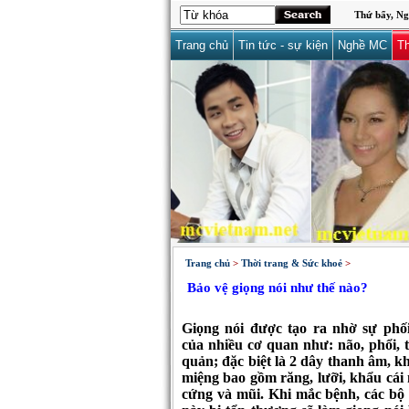
Thứ bẩy, Ng
Trang chủ
Tin tức - sự kiện
Nghề MC
Th
Trang chủ
>
Thời trang & Sức khoẻ
>
Bảo vệ giọng nói như thế nào?
Giọng nói được tạo ra nhờ sự phố
của nhiều cơ quan như: não, phổi, 
quản; đặc biệt là 2 dây thanh âm, k
miệng bao gồm răng, lưỡi, khẩu cái
cứng và mũi. Khi mắc bệnh, các bộ