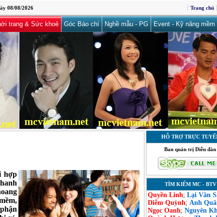
ày 08/08/2026
Trang chủ
ời trang & Sức khoẻ
Góc Báo chí
Nghề mẫu - PG
Event - Kỹ năng mềm
HỖ TRỢ TRỰC TUYẾ
Ban quản trị Diễn đàn
i hợp
thanh
TÌM KIẾM MC - BTV
hoang
Quyền Linh
;
Lại Văn 
 mềm,
Diễm Quỳnh
;
Anh Quâ
 phận
Ngọc Oanh
;
Nguyên K