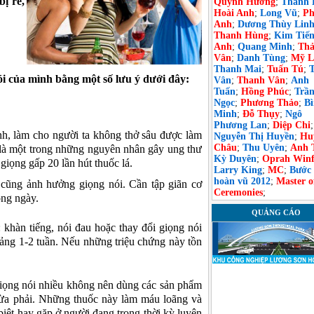
bị ré,
Quỳnh Hương
;
Thanh 
Hoài Anh
;
Long Vũ
;
Ph
Anh
;
Dương Thùy Lin
Thanh Hùng
;
Kim Tiế
Anh
;
Quang Minh
;
Th
Vân
;
Danh Tùng
;
Mỹ L
Thanh Mai
;
Tuấn Tú
;
nói của mình bằng một số lưu ý dưới đây:
Vân
;
Thanh Vân
;
Anh
Tuấn
;
Hồng Phúc
;
Trầ
Ngọc
;
Phương Thảo
;
B
Minh
;
Đỗ Thụy
;
Ngô
Phương Lan
;
Diệp Chi
;
nh, làm cho người ta không thở sâu được làm
Nguyễn Thị Huyền
;
Hu
Châu
;
Thu Uyên
;
Anh 
 là một trong những nguyên nhân gây ung thư
Kỳ Duyên
;
Oprah Winf
giọng gấp 20 lần hút thuốc lá.
Larry King
;
MC
;
Bước
hoàn vũ 2012
;
Master o
 cũng ảnh hưởng giọng nói. Cần tập giãn cơ
Ceremonies
;
ong ngày.
QUẢNG CÁO
khàn tiếng, nói đau hoặc thay đổi giọng nói
ảng 1-2 tuần. Nếu những triệu chứng này tồn
iọng nói nhiều không nên dùng các sản phẩm
vừa phải. Những thuốc này làm máu loãng và
biệt hay gặp ở người đang trong thời kỳ luyện