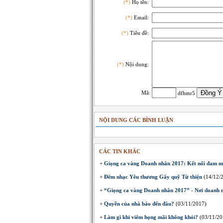
(*)
Họ tên:
(*)
Email:
(*)
Tiêu đề:
(*)
Nội dung:
Mã:
dfhmr5
NỘI DUNG CÁC BÌNH LUẬN
CÁC TIN KHÁC
+
Giọng ca vàng Doanh nhân 2017: Kết nối đam mê
+
Đêm nhạc Yêu thương Gây quỹ Từ thiện
(14/12/
+
“Giọng ca vàng Doanh nhân 2017” - Nơi doanh 
+
Quyền của nhà báo đến đâu?
(03/11/2017)
+
Làm gì khi viêm họng mãi không khỏi?
(03/11/20