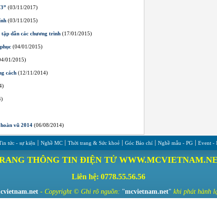
V3”
(03/11/2017)
ính
(03/11/2015)
tập dẫn các chương trình
(17/01/2015)
 phục
(04/01/2015)
4/01/2015)
ng cách
(12/11/2014)
4)
4)
 hoàn vũ 2014
(06/08/2014)
Tin tức - sự kiện
Nghề MC
Thời trang & Sức khoẻ
Góc Báo chí
Nghề mẫu - PG
Event -
RANG THÔNG TIN ĐIỆN TỬ WWW.MCVIETNAM.N
Liên hệ: 0778.55.56.56
cvietnam.net
- Copyright ©
Ghi rõ nguồn:
"
mcvietnam.net
"
khi phát hành lạ