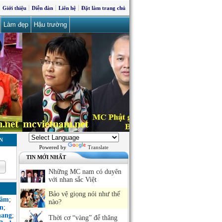
Giới thiệu
Diễn đàn
Liên hệ
Đặt làm trang chủ
Làm đẹp
Hậu trường
N
Powered by
Translate
TIN MỚI NHẤT
Những MC nam có duyên
với nhan sắc Việt
Bảo vệ giọng nói như thế
Sâm
;
nào?
n
;
hang
;
Thời cơ “vàng” để thăng