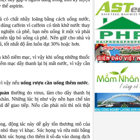
thế aspirin.
 có chất nhầy loãng bằng cách uống nước,
 dùng caffein vì caffein có tính khử nước thay
 nghiện cà phê, bạn nên uống ít một và phải
 nên tập bỏ uống cà phê. Nên giữ cho nhà và
á, tốt nhất độ ẩm luôn đạt 30% hoặc hơn.
 khô niêm mạc, vì vậy khi uống những thuốc
m mạc dây thanh lại bị mất nước, vì vậy cần
vì vậy nếu
uống rượu cần uống thêm nước
.
quản
thường do virus, làm cho dây thanh bị
 khàn. Những lúc bị như vậy nên hạn chế tán
il để giao tiếp. Nếu cần phải nói thì nói thật
ng, động tác này dễ gây tổn thương mô của
nhỏ thay vì khạc. Súc họng và rửa mũi bằng
hi súc họng cho thêm ít sô-đa vào dung dịch