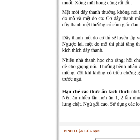
muối. Xông mũi họng cũng rất tốt .
Mệt mỏi dây thanh thường không nói t
do mô và mệt do cơ. Cơ dây thanh mệ
dây thanh mệt thường có cảm giác đau h
Dây thanh mệt do cơ thì sẽ luyện tập v
Ngược lại, mệt do mô thì phải tăng th
kích thích dây thanh.
Nhiều nhà thanh học cho rằng: hội ch
đề cho giọng nói. Thường bệnh nhân 
miệng, đôi khi không có triệu chứng g
trước ngủ.
Hạn chế các thức ăn kích thích
như: 
Nên ăn nhiều lần hơn ăn 1, 2 lần nh
lưng chặt. Ngủ gối cao. Sử dụng các lo
BÌNH LUẬN CỦA BẠN