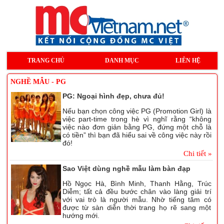
TRANG CHỦ
DANH MỤC
LIÊN HỆ
NGHỀ MẪU - PG
PG: Ngoại hình đẹp, chưa đủ!
Nếu bạn chọn công việc PG (Promotion Girl) là
việc part-time trong hè vì nghĩ rằng “không
việc nào đơn giản bằng PG, đứng một chỗ là
có tiền” thì bạn đã hiểu sai về công việc này rồi
đó!
Chi tiết »
Sao Việt dùng nghề mẫu làm bàn đạp
Hồ Ngọc Hà, Bình Minh, Thanh Hằng, Trúc
Diễm; tất cả đều bước chân vào làng giải trí
với vai trò là người mẫu. Nhờ tiếng tăm có
được từ sàn diễn thời trang họ rẽ sang một
hướng mới.