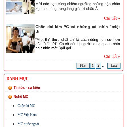
Mời các bạn cùng chiêm ngưỡng những cặp chân
đẹp nổi tiếng trong làng giải trí châu Á.
Chi tiết »
Chân dài làm PG và những cái nhìn "miệt
thị"
“Miệt thị” thực chất chỉ là cách dùng lịch sự hơn
của từ “chửi”. Có cô còn bị người xung quanh nhìn
như nhìn một "gái gọi".
Chi tiết »
First
1
2
...
Last
DANH MỤC
Tin tức - sự kiện
Nghề MC
Cuộc thi MC
MC Việt Nam
MC nước ngoài