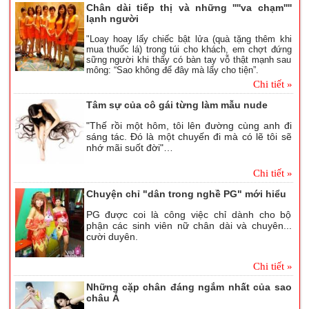
Chân dài tiếp thị và những ''''va chạm''''
lạnh người
"Loay hoay lấy chiếc bật lửa (quà tặng thêm khi
mua thuốc lá) trong túi cho khách, em chợt đứng
sững người khi thấy có bàn tay vỗ thật mạnh sau
mông: “Sao không để đây mà lấy cho tiện”.
Chi tiết »
Tâm sự của cô gái từng làm mẫu nude
"Thế rồi một hôm, tôi lên đường cùng anh đi
sáng tác. Đó là một chuyến đi mà có lẽ tôi sẽ
nhớ mãi suốt đời"…
Chi tiết »
Chuyện chỉ "dân trong nghề PG" mới hiểu
PG được coi là công việc chỉ dành cho bộ
phận các sinh viên nữ chân dài và chuyên...
cười duyên.
Chi tiết »
Những cặp chân đáng ngắm nhất của sao
châu Á