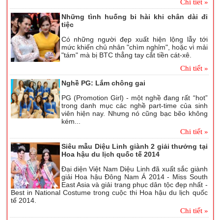
Chi tiết »
Những tình huống bi hài khi chân dài đi
tiệc
Có những người đẹp xuất hiện lộng lẫy tới
mức khiến chủ nhân "chìm nghỉm", hoặc vì mải
"tám" mà bị BTC thẳng tay cắt tiền cát-xê.
Chi tiết »
Nghề PG: Lắm chông gai
PG (Promotion Girl) - một nghề đang rất “hot”
trong danh mục các nghề part-time của sinh
viên hiện nay. Nhưng nó cũng bạc bẽo không
kém...
Chi tiết »
Siêu mẫu Diệu Linh giành 2 giải thưởng tại
Hoa hậu du lịch quốc tế 2014
Đại diện Việt Nam Diệu Linh đã xuất sắc giành
giải Hoa hậu Đông Nam Á 2014 - Miss South
East Asia và giải trang phục dân tộc đẹp nhất -
Best in National Costume trong cuộc thi Hoa hậu du lịch quốc
tế 2014.
Chi tiết »