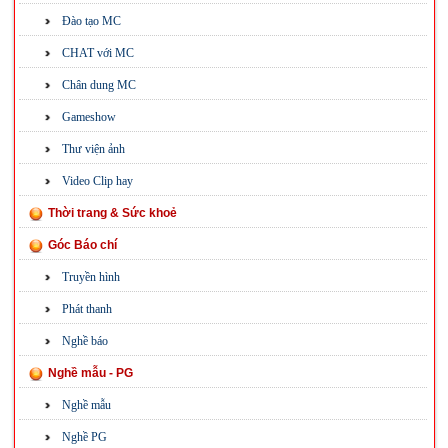
Đào tạo MC
CHAT với MC
Chân dung MC
Gameshow
Thư viện ảnh
Video Clip hay
Thời trang & Sức khoẻ
Góc Báo chí
Truyền hình
Phát thanh
Nghề báo
Nghề mẫu - PG
Nghề mẫu
Nghề PG