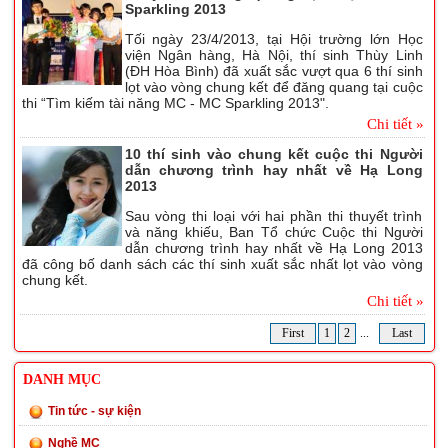
Sparkling 2013
Tối ngày 23/4/2013, tại Hội trường lớn Học
viện Ngân hàng, Hà Nội, thí sinh Thùy Linh
(ĐH Hòa Bình) đã xuất sắc vượt qua 6 thí sinh
lọt vào vòng chung kết để đăng quang tại cuộc
thi “Tìm kiếm tài năng MC - MC Sparkling 2013".
Chi tiết »
​10 thí sinh vào chung kết cuộc thi Người
dẫn chương trình hay nhất về Hạ Long
2013
Sau vòng thi loại với hai phần thi thuyết trình
và năng khiếu, Ban Tổ chức Cuộc thi Người
dẫn chương trình hay nhất về Hạ Long 2013
đã công bố danh sách các thí sinh xuất sắc nhất lọt vào vòng
chung kết.
Chi tiết »
First
1
2
...
Last
DANH MỤC
Tin tức - sự kiện
Nghề MC