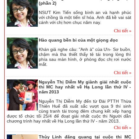
(phần 2)
NSƯT Kim Tiến sống bình an và hạnh phúc
với chồng là một tiến sĩ hóa. Anh đã kề vai sát
cánh với chị hơn chục năm nay.
Chi tiết »
Hào quang bền bỉ của một giọng đọc
Khán giả nghe câu: "Anh à" của Ưn- Sơ buồn,
chậm mà tha thiết thấy tê tái trong lòng thì
phía sau màn hình, ở phòng đọc chị rơi nước
mắt.
Chi tiết »
Nguyễn Thị Diễm My giành giải nhất cuộc
thi MC hay nhất về Hạ Long lần thứ IV -
năm 2013
Nguyễn Thị Diễm My đến từ Đài PTTH Thừa
Thiên Huế đã xuất sắc vượt qua 9 thí sinh
cùng tranh tài trong đêm chung kết xếp hạng
được tổ chức tối 25/4 để đoạt giải nhất cuộc thi Người dẫn
chương trình hay nhất về Hạ Long lần thứ IV - năm 2013.
Chi tiết »
Thùy Linh đăng quang tại cuộc thi MC