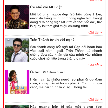
Ức chế với MC Việt
Một bộ phận người đẹp (sở hữu vòng 1 lớn,
nước da trắng muốt nhờ công nghệ tắm trắng)
đang đưa công việc MC trở về thời "đồ đá", tức
là quay lại thời giới thiệu chương trình.
Chi tiết »
Trấn Thành tự tin với nghề
Sau thành công bất ngờ tại Cặp đôi hoàn hảo
vào cuối năm ngoái, Trấn Thành đã nhanh
chóng đưa các khán giả của mình vào những
cuộc chơi nối tiếp trong tháng 6 này.
Chi tiết »
Ôi trời, MC đám cưới!
Hiện nay rất nhiều người sợ phải đi dự đám
cưới, không hẳn vì họ sợ phải ăn “cơm bụi giá
cao”, mà cái chính là vì sợ... hỏng tai.
Chi tiết »
Hào quang bền bỉ của một giọng đọc