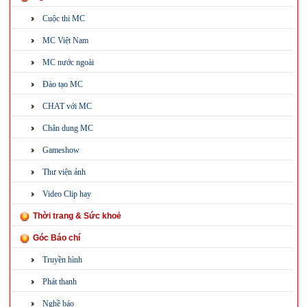
Cuộc thi MC
MC Việt Nam
MC nước ngoài
Đào tạo MC
CHAT với MC
Chân dung MC
Gameshow
Thư viện ảnh
Video Clip hay
Thời trang & Sức khoẻ
Góc Báo chí
Truyền hình
Phát thanh
Nghề báo