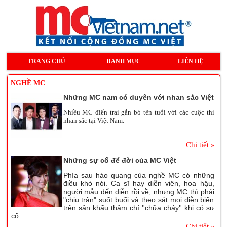
TRANG CHỦ
DANH MỤC
LIÊN HỆ
NGHỀ MC
Những MC nam có duyên với nhan sắc Việt
Nhiều MC điển trai gắn bó tên tuổi với các cuộc thi
nhan sắc tại Việt Nam.
Chi tiết »
Những sự cố để đời của MC Việt
Phía sau hào quang của nghề MC có những
điều khó nói. Ca sĩ hay diễn viên, hoa hậu,
người mẫu đến diễn rồi về, nhưng MC thì phải
"chịu trận" suốt buổi và theo sát mọi diễn biến
trên sân khấu thậm chí ''chữa cháy'' khi có sự
cố.
Chi tiết »