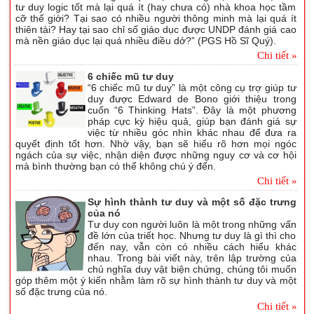
tư duy logic tốt mà lại quá ít (hay chưa có) nhà khoa học tầm
cỡ thế giới? Tại sao có nhiều người thông minh mà lại quá ít
thiên tài? Hay tại sao chỉ số giáo dục được UNDP đánh giá cao
mà nền giáo dục lại quá nhiều điều dở?” (PGS Hồ Sĩ Quý).
Chi tiết »
6 chiếc mũ tư duy
“6 chiếc mũ tư duy” là một công cụ trợ giúp tư
duy được Edward de Bono giới thiệu trong
cuốn “6 Thinking Hats”. Đây là một phương
pháp cực kỳ hiệu quả, giúp bạn đánh giá sự
việc từ nhiều góc nhìn khác nhau để đưa ra
quyết định tốt hơn. Nhờ vậy, bạn sẽ hiểu rõ hơn mọi ngóc
ngách của sự việc, nhận diện được những nguy cơ và cơ hội
mà bình thường bạn có thể không chú ý đến.
Chi tiết »
Sự hình thành tư duy và một số đặc trưng
của nó
Tư duy con người luôn là một trong những vấn
đề lớn của triết học. Nhưng tư duy là gì thì cho
đến nay, vẫn còn có nhiều cách hiểu khác
nhau. Trong bài viết này, trên lập trường của
chủ nghĩa duy vật biện chứng, chúng tôi muốn
góp thêm một ý kiến nhằm làm rõ sự hình thành tư duy và một
số đặc trưng của nó.
Chi tiết »