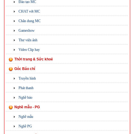
Đào tạo MC
CHAT với MC
Chân dung MC
Gameshow
Thư viện ảnh
Video Clip hay
Thời trang & Sức khoẻ
Góc Báo chí
Truyền hình
Phát thanh
Nghề báo
Nghề mẫu - PG
Nghề mẫu
Nghề PG