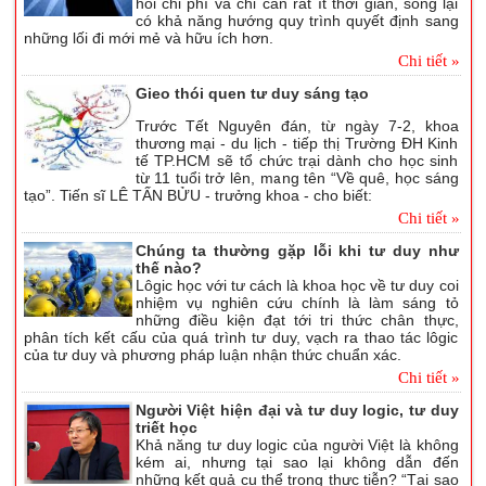
hỏi chi phí và chỉ cần rất ít thời gian, song lại
có khả năng hướng quy trình quyết định sang
những lối đi mới mẻ và hữu ích hơn.
Chi tiết »
Gieo thói quen tư duy sáng tạo
Trước Tết Nguyên đán, từ ngày 7-2, khoa
thương mại - du lịch - tiếp thị Trường ĐH Kinh
tế TP.HCM sẽ tổ chức trại dành cho học sinh
từ 11 tuổi trở lên, mang tên “Về quê, học sáng
tạo”. Tiến sĩ LÊ TẤN BỬU - trưởng khoa - cho biết:
Chi tiết »
Chúng ta thường gặp lỗi khi tư duy như
thế nào?
Lôgic học với tư cách là khoa học về tư duy coi
nhiệm vụ nghiên cứu chính là làm sáng tỏ
những điều kiện đạt tới tri thức chân thực,
phân tích kết cấu của quá trình tư duy, vạch ra thao tác lôgic
của tư duy và phương pháp luận nhận thức chuẩn xác.
Chi tiết »
Người Việt hiện đại và tư duy logic, tư duy
triết học
Khả năng tư duy logic của người Việt là không
kém ai, nhưng tại sao lại không dẫn đến
những kết quả cụ thể trong thực tiễn? “Tại sao