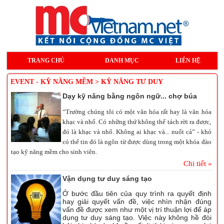
TRANG CHỦ
DANH MỤC
LIÊN HỆ
EVENT - KỸ NĂNG MỀM > KỸ NĂNG TƯ DUY
Dạy kỹ năng bằng ngôn ngữ... chợ búa
“Trường chúng tôi có một văn hóa rất hay là văn hóa
khạc và nhổ. Có những thứ không thể tách rời ra được,
đó là khạc và nhổ. Không ai khạc và... nuốt cả” - khó
có thể tin đó là ngôn từ được dùng trong một khóa đào
tạo kỹ năng mềm cho sinh viên.
Chi tiết »
Vận dụng tư duy sáng tạo
Ở bước đầu tiên của quy trình ra quyết định
hay giải quyết vấn đề, việc nhìn nhận đúng
vấn đề được xem như một vị trí thuận lợi để áp
dụng tư duy sáng tạo. Việc này không hề đòi