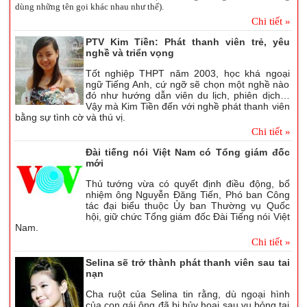
dùng những tên gọi khác nhau như thế).
Chi tiết »
PTV Kim Tiền: Phát thanh viên trẻ, yêu
nghề và triển vọng
Tốt nghiệp THPT năm 2003, học khá ngoại
ngữ Tiếng Anh, cứ ngỡ sẽ chọn một nghề nào
đó như hướng dẫn viên du lịch, phiên dịch…
Vậy mà Kim Tiền đến với nghề phát thanh viên
bằng sự tình cờ và thú vị.
Chi tiết »
Đài tiếng nói Việt Nam có Tổng giám đốc
mới
Thủ tướng vừa có quyết định điều động, bổ
nhiệm ông Nguyễn Đăng Tiến, Phó ban Công
tác đại biểu thuộc Ủy ban Thường vụ Quốc
hội, giữ chức Tổng giám đốc Đài Tiếng nói Việt
Nam.
Chi tiết »
Selina sẽ trở thành phát thanh viên sau tai
nạn
Cha ruột của Selina tin rằng, dù ngoại hình
của con gái ông đã bị hủy hoại sau vụ bỏng tại