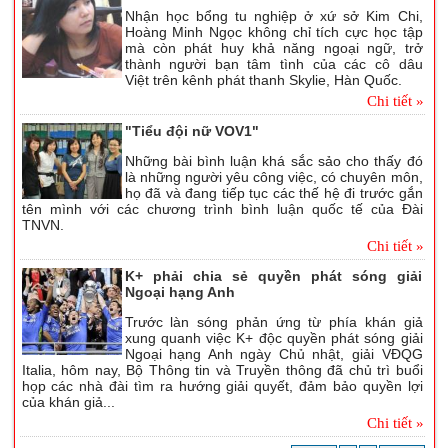
Nhận học bổng tu nghiệp ở xứ sở Kim Chi,
Hoàng Minh Ngọc không chỉ tích cực học tập
mà còn phát huy khả năng ngoại ngữ, trở
thành người bạn tâm tình của các cô dâu
Việt trên kênh phát thanh Skylie, Hàn Quốc.
Chi tiết »
"Tiểu đội nữ VOV1"
Những bài bình luận khá sắc sảo cho thấy đó
là những người yêu công việc, có chuyên môn,
họ đã và đang tiếp tục các thế hệ đi trước gắn
tên mình với các chương trình bình luận quốc tế của Đài
TNVN.
Chi tiết »
K+ phải chia sẻ quyền phát sóng giải
Ngoại hạng Anh
Trước làn sóng phản ứng từ phía khán giả
xung quanh việc K+ độc quyền phát sóng giải
Ngoại hạng Anh ngày Chủ nhật, giải VĐQG
Italia, hôm nay, Bộ Thông tin và Truyền thông đã chủ trì buổi
họp các nhà đài tìm ra hướng giải quyết, đảm bảo quyền lợi
của khán giả...
Chi tiết »