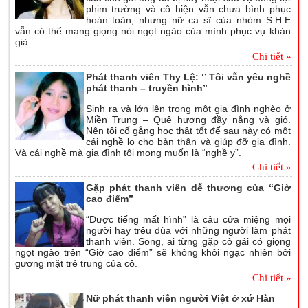
phim trường và cô hiện vẫn chưa bình phục
hoàn toàn, nhưng nữ ca sĩ của nhóm S.H.E
vẫn có thể mang giọng nói ngọt ngào của mình phục vụ khán
giả.
Chi tiết »
Phát thanh viên Thy Lệ: ‘’ Tôi vẫn yêu nghề
phát thanh – truyền hình’’
Sinh ra và lớn lên trong một gia đình nghèo ở
Miền Trung – Quê hương đầy nắng và gió.
Nên tôi cố gắng học thật tốt để sau này có một
cái nghề lo cho bản thân và giúp đỡ gia đình.
Và cái nghề mà gia đình tôi mong muốn là “nghề y”.
Chi tiết »
Gặp phát thanh viên dễ thương của “Giờ
cao điểm”
“Được tiếng mất hình” là câu cửa miệng mọi
người hay trêu đùa với những người làm phát
thanh viên. Song, ai từng gặp cô gái có giọng
ngọt ngào trên “Giờ cao điểm” sẽ không khỏi ngạc nhiên bởi
gương mặt trẻ trung của cô.
Chi tiết »
Nữ phát thanh viên người Việt ở xứ Hàn