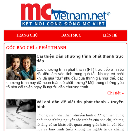
TRANG CHỦ
DANH MỤC
LIÊN HỆ
GÓC BÁO CHÍ > PHÁT THANH
Cải thiện Dẫn chương trình phát thanh trực
tiếp
Các chương trình phát thanh (PT) trực tiếp ở nhiều
đài đều lâm vào tình trạng quá tải. Nhưng có phải
khi đã quá "dư" nhu cầu của thính giả như thế, các
chương trình này đã hoàn toàn có chất lượng? Một trong những yếu
tố nên cải thiện ngay là người dẫn chương trình.
Chi tiết »
Vài chỉ dẫn để viết tin phát thanh - truyền
hình
Phóng viên phát thanh-truyền hình đương nhiên cũng
phải theo những nguyên tắc cơ bản của báo chí, nhưng
rõ ràng có sự khác biệt quan trọng giữa báo in với báo
nói và báo hình (nếu không thì người ta đã chẳng