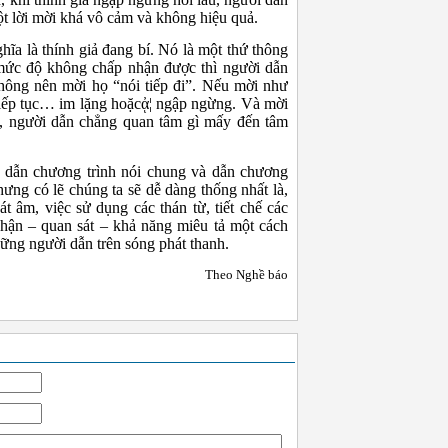
ột lời mời khá vô cảm và không hiệu quả.
hĩa là thính giả đang bí. Nó là một thứ thông
 mức độ không chấp nhận được thì người dẫn
hông nên mời họ “nói tiếp đi”. Nếu mời như
 tiếp tục… im lặng hoặcᾀ¦ ngập ngừng. Và mời
à, người dẫn chẳng quan tâm gì mấy đến tâm
 dẫn chương trình nói chung và dẫn chương
Nhưng có lẽ chúng ta sẽ dễ dàng thống nhất là,
t âm, việc sử dụng các thán từ, tiết chế các
hận – quan sát – khả năng miêu tả một cách
hững người dẫn trên sóng phát thanh.
Theo Nghề báo