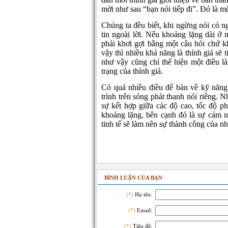
mời như sau “bạn nói tiếp đi”. Đó là m
Chúng ta đều biết, khi ngừng nói có ng
tin ngoài lời. Nếu khoảng lặng dài ở
phải khơi gợi bằng một câu hỏi chứ k
vậy thì nhiều khả năng là thính giả sẽ
như vậy cũng chỉ thể hiện một điều l
trạng của thính giả.
Có quá nhiều điều để bàn về kỹ năng
trình trên sóng phát thanh nói riêng. 
sự kết hợp giữa các độ cao, tốc độ phá
khoảng lặng, bên cạnh đó là sự cảm n
tinh tế sẽ làm nên sự thành công của n
BÌNH LUẬN CỦA BẠN
(*)
Họ tên:
(*)
Email:
(*)
Tiêu đề: