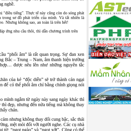
ng nghề.
bị “điều tiếng”. Thực tế này cũng còn do sóng phát
trong sơ đồ phát triển của mình. Và tất nhiên là
heo. Nhưng không sao, an toàn là trên hết!
áp ứng nhu cầu thôi, thì dẫn chương trình trên
cầu “phối âm” là rất quan trọng. Sự đan xen
iọng Bắc – Trung – Nam, âm thanh hiện trường
 hợp… được nêu lên như những nguyên tắc
hăn của kẻ “độc diễn” sẽ trở thành cản ngại
n để có thể phối âm chỉ bằng chính giọng nói
o mình ngắm từ ngày này sang ngày khác thì
 thì đẹp, nhưng đến nửa tiếng mà không thay
thấy chán.
 cảm nhưng không thay đổi cung bậc, sắc thái
hường, mệt mỏi đối với người nghe. Các cụ nhà
 hai từ: “ngọt ngào” và “ngọt xớt”. Cũng có thể