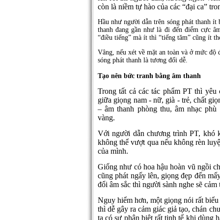
còn là niềm tự hào của các “đại ca” tro
Hầu như người dẫn trên sóng phát thanh ít 
thanh đang gần như là đi đến điểm cực âm 
“điều tiếng” mà ít thì “tiếng tăm” cũng ít t
Vâng, nếu xét về mặt an toàn và ở mức độ đ
sóng phát thanh là tương đối dễ.
Tạo nên bức tranh bằng âm thanh
Trong tất cả các tác phẩm PT thì yêu 
giữa giọng nam - nữ, già - trẻ, chất g
– âm thanh phòng thu, âm nhạc phù
vàng.
Với người dẫn chương trình PT, khó k
không thể vượt qua nếu không rèn luyệ
của mình.
Giống như có hoa hậu hoàn vũ ngồi ch
cũng phát ngấy lên, giọng đẹp đến mấy
đổi âm sắc thì người sành nghe sẽ cảm 
Nguy hiểm hơn, một giọng nói rất biểu
thì dễ gây ra cảm giác giả tạo, chán c
ta có sự phân biệt rất tinh tế khi dùng