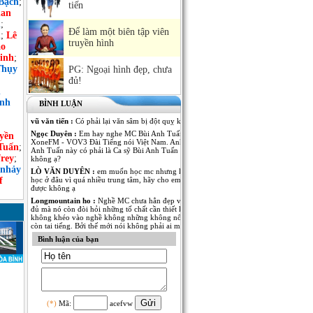
Bạch
;
tiến
an
h
;
Để làm một biên tập viên
n
;
Lê
truyền hình
ảo
inh
;
Thụy
PG: Ngoại hình đẹp, chưa
đủ!
n
ình
BÌNH LUẬN
vũ văn tiến :
Có phải lại văn sâm bị đột quỵ không
Ngọc Duyên :
Em hay nghe MC Bùi Anh Tuấn dẫn Kênh
yền
XoneFM - VOV3 Đài Tiếng nói Việt Nam. Anh MC Bùi
Tuấn
;
Anh Tuấn này có phải là Ca sỹ Bùi Anh Tuấn - The Voice
rey
;
không ạ?
 nhảy
LÒ VĂN DUYÊN :
em muốn học mc nhưng không biết
f
học ở đâu vì quá nhiều trung tâm, hãy cho em lời khuyên
được không ạ
Longmountain ho :
Nghề MC chưa hẳn đẹp và nổi tiếng là
đủ mà nó còn đòi hỏi những tố chất cần thiết khác. nếu
không khéo vào nghề không những không nổi tiếng mà
còn tai tiếng. Bởi thế mới nói không phải ai muốn làm MC
cũng được.
Bình luận của bạn
Anh Kim :
Em muốn có thêm thông tin về MC Thái Dương
của Đài PT-TH Long An. Anh ấy dẫn rất nhiều thể loại
chương trình từ thời sự đến giải trí đều rất thu hút. Mong
MC Việt Nam cho em biết thêm nhiều thông tin của anh
MC này!
Ngô Thu Thủy :
Mỗi người một vẻ, 10 phân vẹn...9.5 :).
Mỗi người đã thể hiện rất tốt trong vị trí của mình! Chúc
(*)
Mã:
acefvw
các anh chị thành công và cố gắng hơn nữa trong nghề MC