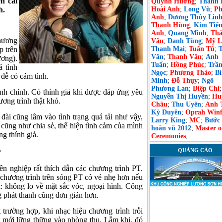
n cải
Quỳnh Hương
;
Thanh 
h.
Hoài Anh
;
Long Vũ
;
Ph
Anh
;
Dương Thùy Lin
Thanh Hùng
;
Kim Tiế
Anh
;
Quang Minh
;
Th
hương
Vân
;
Danh Tùng
;
Mỹ L
p trên
Thanh Mai
;
Tuấn Tú
;
Vân
;
Thanh Vân
;
Anh
ơng).
Tuấn
;
Hồng Phúc
;
Trầ
á tình
Ngọc
;
Phương Thảo
;
B
 dễ có cảm tình.
Minh
;
Đỗ Thụy
;
Ngô
Phương Lan
;
Diệp Chi
;
ành chính. Có thính giả khi được đáp ứng yêu
Nguyễn Thị Huyền
;
Hu
ương trình thật khó.
Châu
;
Thu Uyên
;
Anh 
Kỳ Duyên
;
Oprah Winf
đài cũng lâm vào tình trạng quá tải như vậy,
Larry King
;
MC
;
Bước
cũng như chia sẻ, thể hiện tình cảm của mình
hoàn vũ 2012
;
Master o
ng thính giả.
Ceremonies
;
QUẢNG CÁO
?
ên nghiệp rất thích dẫn các chương trình PT.
 chương trình trên sóng PT có vẻ nhẹ hơn nếu
h: không lo về mặt sắc vóc, ngoại hình. Công
g phát thanh cũng đơn giản hơn.
trường hợp, khi nhạc hiệu chương trình trỗi
n mới lững thững vào phòng thu. Lắm khi, đó