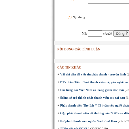
(*)
Nội dung:
Mã:
dfvx23
NỘI DUNG CÁC BÌNH LUẬN
CÁC TIN KHÁC
+
Vài chỉ dẫn để viết tin phát thanh - truyền hình
(2
+
PTV Kim Tiền: Phát thanh viên trẻ, yêu nghề và 
+
Đài tiếng nói Việt Nam có Tổng giám đốc mới
(25
+
Selina sẽ trở thành phát thanh viên sau tai nạn
(1
+
Phát thanh viên Thy Lệ: ‘’ Tôi vẫn yêu nghề phát
+
Gặp phát thanh viên dễ thương của “Giờ cao đi
+
Nữ phát thanh viên người Việt ở xứ Hàn
(22/12/
+
"Tiểu đội nữ VOV1"
(22/12/2010)