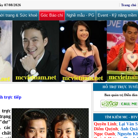
ày 07/08/2026
Trang chủ
ời trang & Sức khoẻ
Góc Báo chí
Nghề mẫu - PG
Event - Kỹ năng mềm
HỖ TRỢ TRỰC TUYẾ
Ban quản trị Diễn đàn
h trực tiếp
 trực
trạng
TÌM KIẾM MC - BTV
 "dư"
Quyền Linh
;
Lại Văn 
, các
Diễm Quỳnh
;
Anh Quâ
 chất
Ngọc Oanh
;
Nguyên K