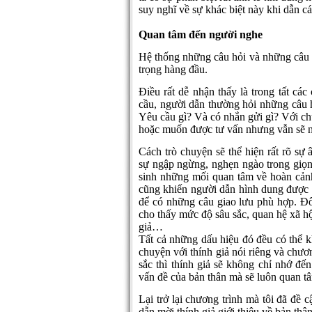
suy nghĩ về sự khác biệt này khi dẫn 
Quan tâm đến người nghe
Hệ thống những câu hỏi và những câu h
trọng hàng đầu.
Điều rất dễ nhận thấy là trong tất các
cầu, người dẫn thường hỏi những câu h
Yêu cầu gì? Và có nhắn gửi gì? Với chừ
hoặc muốn được tư vấn nhưng vẫn sẽ n
Cách trò chuyện sẽ thể hiện rất rõ sự 
sự ngập ngừng, nghẹn ngào trong giọng
sinh những mối quan tâm về hoàn cảnh,
cũng khiến người dẫn hình dung được vị
để có những câu giao lưu phù hợp. Đối
cho thấy mức độ sâu sắc, quan hệ xã hộ
giả…
Tất cả những dấu hiệu đó đều có thể k
chuyện với thính giả nói riêng và chươ
sắc thì thính giả sẽ không chỉ nhớ đế
vấn đề của bản thân mà sẽ luôn quan tâ
Lại trở lại chương trình mà tôi đã đề 
dẫn mời thính giả giới thiệu về bản thâ