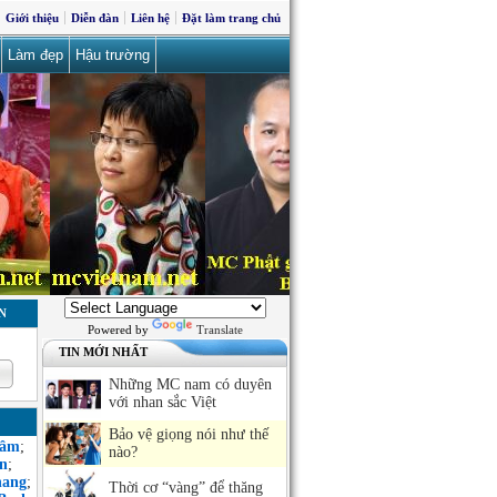
Giới thiệu
Diễn đàn
Liên hệ
Đặt làm trang chủ
Làm đẹp
Hậu trường
N
Powered by
Translate
TIN MỚI NHẤT
Những MC nam có duyên
với nhan sắc Việt
Bảo vệ giọng nói như thế
Sâm
;
nào?
n
;
hang
;
Thời cơ “vàng” để thăng