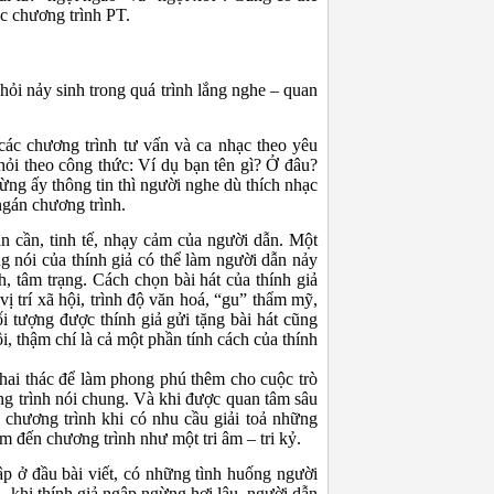
các chương trình PT.
ỏi nảy sinh trong quá trình lắng nghe – quan
 các chương trình tư vấn và ca nhạc theo yêu
ỏi theo công thức: Ví dụ bạn tên gì? Ở đâu?
ng ấy thông tin thì người nghe dù thích nhạc
gán chương trình.
ân cần, tinh tế, nhạy cảm của người dẫn. Một
 nói của thính giả có thể làm người dẫn nảy
 tâm trạng. Cách chọn bài hát của thính giả
 trí xã hội, trình độ văn hoá, “gu” thẩm mỹ,
 tượng được thính giả gửi tặng bài hát cũng
i, thậm chí là cả một phần tính cách của thính
hai thác để làm phong phú thêm cho cuộc trò
ng trình nói chung. Và khi được quan tâm sâu
n chương trình khi có nhu cầu giải toả những
m đến chương trình như một tri âm – tri kỷ.
cập ở đầu bài viết, có những tình huống người
n, khi thính giả ngập ngừng hơi lâu, người dẫn