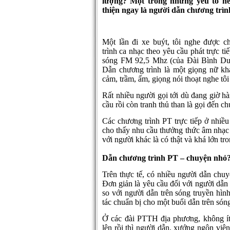
lượng? Một trong những yếu tố nê
thiện ngay là người dẫn chương trìn
Một lần đi xe buýt, tôi nghe được c
trình ca nhạc theo yêu cầu phát trực tiế
sóng FM 92,5 Mhz (của Đài Bình Dư
Dẫn chương trình là một giọng nữ kh
cảm, trầm, ấm, giọng nói thoạt nghe tôi
Rất nhiều người gọi tới dù đang giờ h
cầu rồi còn tranh thủ than là gọi đến ch
Các chương trình PT trực tiếp ở nhiều 
cho thấy nhu cầu thưởng thức âm nhạc 
với người khác là có thật và khá lớn tro
Dẫn chương trình PT – chuyện nhỏ
Trên thực tế, có nhiều người dẫn chuy
Đơn giản là yêu cầu đối với người dẫn
so với người dẫn trên sóng truyền hìn
tác chuẩn bị cho một buổi dẫn trên són
Ở các đài PTTH địa phương, không ít 
lên rồi thì người dẫn, xướng ngôn viê