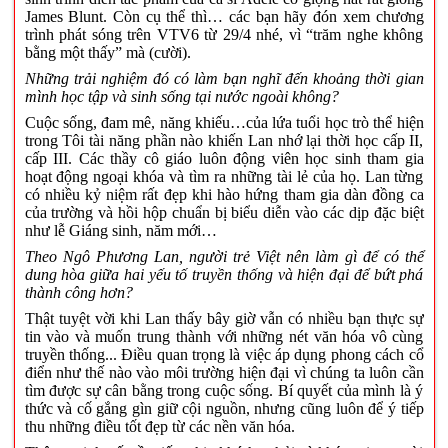
James Blunt. Còn cụ thể thì… các bạn hãy đón xem chương
trình phát sóng trên VTV6 từ 29/4 nhé, vì “trăm nghe không
bằng một thấy” mà (cười).
Những trải nghiệm đó có làm bạn nghĩ đến khoảng thời gian
mình học tập và sinh sống tại nước ngoài không?
Cuộc sống, đam mê, năng khiếu…của lứa tuổi học trò thể hiện
trong Tôi tài năng phần nào khiến Lan nhớ lại thời học cấp II,
cấp III. Các thầy cô giáo luôn động viên học sinh tham gia
hoạt động ngoại khóa và tìm ra những tài lẻ của họ. Lan từng
có nhiều kỷ niệm rất đẹp khi hào hứng tham gia dàn đồng ca
của trường và hồi hộp chuẩn bị biểu diễn vào các dịp đặc biệt
như lễ Giáng sinh, năm mới…
Theo Ngô Phương Lan, người trẻ Việt nên làm gì để có thể
dung hòa giữa hai yếu tố truyền thống và hiện đại để bứt phá
thành công hơn?
Thật tuyệt vời khi Lan thấy bây giờ vẫn có nhiều bạn thực sự
tin vào và muốn trung thành với những nét văn hóa vô cùng
truyền thống... Điều quan trọng là việc áp dụng phong cách cổ
điển như thế nào vào môi trường hiện đại vì chúng ta luôn cần
tìm được sự cân bằng trong cuộc sống. Bí quyết của mình là ý
thức và cố gắng gìn giữ cội nguồn, nhưng cũng luôn để ý tiếp
thu những điều tốt đẹp từ các nền văn hóa.