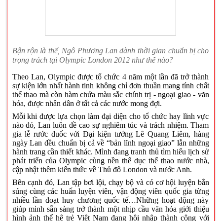
Bận rộn là thế, Ngô Phương Lan dành thời gian chuẩn bị cho
trọng trách tại Olympic London 2012 như thế nào?
Theo Lan, Olympic được tổ chức 4 năm một lần đã trở thành
sự kiện lớn nhất hành tinh không chỉ đơn thuần mang tính chất
thể thao mà còn hàm chứa màu sắc chính trị - ngoại giao - văn
hóa, được nhân dân ở tất cả các nước mong đợi.
Mỗi khi được lựa chọn làm đại diện cho tổ chức hay lĩnh vực
nào đó, Lan luôn đề cao sự nghiêm túc và trách nhiệm. Tham
gia lễ rước đuốc với Đại kiện tướng Lê Quang Liêm, hàng
ngày Lan đều chuẩn bị cả về “bản lĩnh ngoại giao” lẫn những
hành trang cần thiết khác. Mình đang tranh thủ tìm hiểu lịch sử
phát triển của Olympic cùng nền thể dục thể thao nước nhà,
cập nhật thêm kiến thức về Thủ đô London và nước Anh.
Bên cạnh đó, Lan tập bơi lội, chạy bộ và có cơ hội luyện bắn
súng cùng các huấn luyện viên, vận động viên quốc gia từng
nhiều lần đoạt huy chương quốc tế…Những hoạt động này
giúp mình sẵn sàng trở thành một nhịp cầu văn hóa giới thiệu
hình ảnh thế hệ trẻ Việt Nam đang hội nhập thành công với