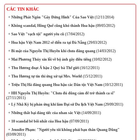
CÁC TIN KHÁC
+
Những Phát Ngôn "Gây Đứng Hình" Của Sao Việt
(12/11/2014)
+
Không scandal, Hồng Quế cũng khó thành Hoa hậu
(09/05/2012)
+
Sao Việt "vạch tội" người yêu cũ
(17/04/2012)
+
Hoa hậu Việt Nam 2012 sẽ diễn ra tại Đà Nẵng
(29/03/2012)
+
Bí mật của Nguyễn Thị Huyền khi chưa đăng quang
(14/03/2012)
+
Mai Phương Thúy xin lỗi về bộ ảnh gây điều tiếng
(10/02/2012)
+
Thu Hương đoạt Á hậu 2 Quý bà Thế giới
(16/12/2011)
+
Thu Hương tự tin thi ứng xử tại Mrs. World
(15/12/2011)
+
Triệu Thị Hà đăng quang Hoa hậu các Dân tộc Việt Nam
(10/12/2011)
+
HH Nguyễn Thị Huyền: "Chưa đủ dũng cảm để trở thành ca sĩ"
(27/11/2011)
+
Lý Nhã Kỳ bị phản ứng khi làm Đại sứ Du lịch Việt Nam
(29/09/2011)
+
Những thất bại đáng tiếc của nhan sắc Việt
(14/09/2011)
+
10 scandal bê bối nhất của Hoa hậu
(07/09/2011)
+
Jennifer Phạm: "Người yêu tôi không phải bạn thân Quang Dũng"
(03/09/2011)