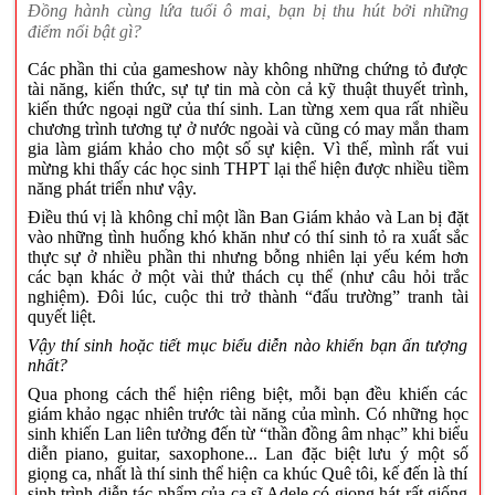
Đồng hành cùng lứa tuổi ô mai, bạn bị thu hút bởi những
điểm nổi bật gì?
Các phần thi của gameshow này không những chứng tỏ được
tài năng, kiến thức, sự tự tin mà còn cả kỹ thuật thuyết trình,
kiến thức ngoại ngữ của thí sinh. Lan từng xem qua rất nhiều
chương trình tương tự ở nước ngoài và cũng có may mắn tham
gia làm giám khảo cho một số sự kiện. Vì thế, mình rất vui
mừng khi thấy các học sinh THPT lại thể hiện được nhiều tiềm
năng phát triển như vậy.
Điều thú vị là không chỉ một lần Ban Giám khảo và Lan bị đặt
vào những tình huống khó khăn như có thí sinh tỏ ra xuất sắc
thực sự ở nhiều phần thi nhưng bỗng nhiên lại yếu kém hơn
các bạn khác ở một vài thử thách cụ thể (như câu hỏi trắc
nghiệm). Đôi lúc, cuộc thi trở thành “đấu trường” tranh tài
quyết liệt.
Vậy thí sinh hoặc tiết mục biểu diễn nào khiến bạn ấn tượng
nhất?
Qua phong cách thể hiện riêng biệt, mỗi bạn đều khiến các
giám khảo ngạc nhiên trước tài năng của mình. Có những học
sinh khiến Lan liên tưởng đến từ “thần đồng âm nhạc” khi biểu
diễn piano, guitar, saxophone... Lan đặc biệt lưu ý một số
giọng ca, nhất là thí sinh thể hiện ca khúc Quê tôi, kế đến là thí
sinh trình diễn tác phẩm của ca sĩ Adele có giọng hát rất giống