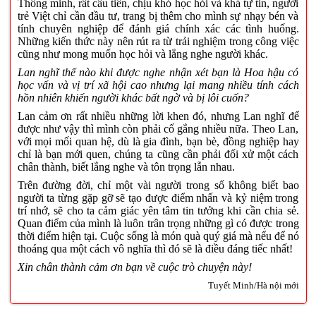
Thông minh, rất cầu tiến, chịu khó học hỏi và khá tự tin, người
trẻ Việt chỉ cần đầu tư, trang bị thêm cho mình sự nhạy bén và
tính chuyên nghiệp để đánh giá chính xác các tình huống.
Những kiến thức này nên rút ra từ trải nghiệm trong công việc
cũng như mong muốn học hỏi và lắng nghe người khác.
Lan nghĩ thế nào khi được nghe nhận xét bạn là Hoa hậu có
học vấn và vị trí xã hội cao nhưng lại mang nhiều tính cách
hồn nhiên khiến người khác bất ngờ và bị lôi cuốn?
Lan cảm ơn rất nhiều những lời khen đó, nhưng Lan nghĩ để
được như vậy thì mình còn phải cố gắng nhiều nữa. Theo Lan,
với mọi mối quan hệ, dù là gia đình, bạn bè, đồng nghiệp hay
chỉ là bạn mới quen, chúng ta cũng cần phải đối xử một cách
chân thành, biết lắng nghe và tôn trọng lẫn nhau.
Trên đường đời, chỉ một vài người trong số không biết bao
người ta từng gặp gỡ sẽ tạo được điểm nhấn và kỷ niệm trong
trí nhớ, sẽ cho ta cảm giác yên tâm tin tưởng khi cần chia sẻ.
Quan điểm của mình là luôn trân trọng những gì có được trong
thời điểm hiện tại. Cuộc sống là món quà quý giá mà nếu để nó
thoáng qua một cách vô nghĩa thì đó sẽ là điều đáng tiếc nhất!
Xin chân thành cảm ơn bạn về cuộc trò chuyện này!
Tuyết Minh/Hà nội mới