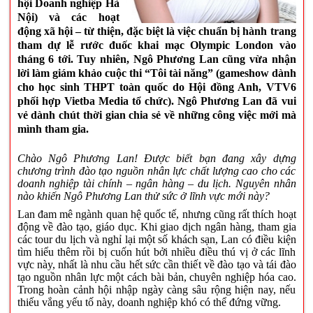
hội Doanh nghiệp Hà
Nội) và các hoạt
động xã hội – từ thiện, đặc biệt là việc chuẩn bị hành trang
tham dự lễ rước đuốc khai mạc Olympic London vào
tháng 6 tới. Tuy nhiên, Ngô Phương Lan cũng vừa nhận
lời làm giám khảo cuộc thi “Tôi tài năng” (gameshow dành
cho học sinh THPT toàn quốc do Hội đồng Anh, VTV6
phối hợp Vietba Media tổ chức). Ngô Phương Lan đã vui
vẻ dành chút thời gian chia sẻ về những công việc mới mà
mình tham gia.
Chào Ngô Phương Lan! Được biết bạn đang xây dựng
chương trình đào tạo nguồn nhân lực chất lượng cao cho các
doanh nghiệp tài chính – ngân hàng – du lịch. Nguyên nhân
nào khiến Ngô Phương Lan thử sức ở lĩnh vực mới này?
Lan đam mê ngành quan hệ quốc tế, nhưng cũng rất thích hoạt
động về đào tạo, giáo dục. Khi giao dịch ngân hàng, tham gia
các tour du lịch và nghỉ lại một số khách sạn, Lan có điều kiện
tìm hiểu thêm rồi bị cuốn hút bởi nhiều điều thú vị ở các lĩnh
vực này, nhất là nhu cầu hết sức cần thiết về đào tạo và tái đào
tạo nguồn nhân lực một cách bài bản, chuyên nghiệp hóa cao.
Trong hoàn cảnh hội nhập ngày càng sâu rộng hiện nay, nếu
thiếu vắng yếu tố này, doanh nghiệp khó có thể đứng vững.