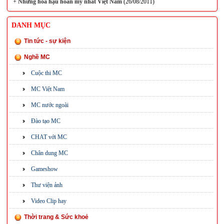
+
Những hoa hậu hoàn mỹ nhất Việt Nam
(26/08/2011)
DANH MỤC
Tin tức - sự kiện
Nghề MC
Cuộc thi MC
MC Việt Nam
MC nước ngoài
Đào tạo MC
CHAT với MC
Chân dung MC
Gameshow
Thư viện ảnh
Video Clip hay
Thời trang & Sức khoẻ