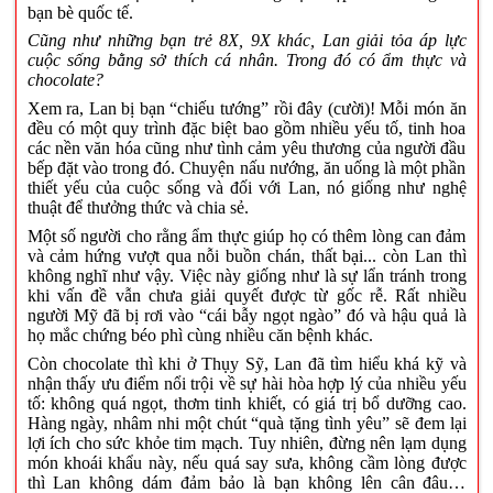
bạn bè quốc tế.
Cũng như những bạn trẻ 8X, 9X khác, Lan giải tỏa áp lực
cuộc sống bằng sở thích cá nhân. Trong đó có ẩm thực và
chocolate?
Xem ra, Lan bị bạn “chiếu tướng” rồi đây (cười)! Mỗi món ăn
đều có một quy trình đặc biệt bao gồm nhiều yếu tố, tinh hoa
các nền văn hóa cũng như tình cảm yêu thương của người đầu
bếp đặt vào trong đó. Chuyện nấu nướng, ăn uống là một phần
thiết yếu của cuộc sống và đối với Lan, nó giống như nghệ
thuật để thưởng thức và chia sẻ.
Một số người cho rằng ẩm thực giúp họ có thêm lòng can đảm
và cảm hứng vượt qua nỗi buồn chán, thất bại... còn Lan thì
không nghĩ như vậy. Việc này giống như là sự lẩn tránh trong
khi vấn đề vẫn chưa giải quyết được từ gốc rễ. Rất nhiều
người Mỹ đã bị rơi vào “cái bẫy ngọt ngào” đó và hậu quả là
họ mắc chứng béo phì cùng nhiều căn bệnh khác.
Còn chocolate thì khi ở Thụy Sỹ, Lan đã tìm hiểu khá kỹ và
nhận thấy ưu điểm nổi trội về sự hài hòa hợp lý của nhiều yếu
tố: không quá ngọt, thơm tinh khiết, có giá trị bổ dưỡng cao.
Hàng ngày, nhâm nhi một chút “quà tặng tình yêu” sẽ đem lại
lợi ích cho sức khỏe tim mạch. Tuy nhiên, đừng nên lạm dụng
món khoái khẩu này, nếu quá say sưa, không cầm lòng được
thì Lan không dám đảm bảo là bạn không lên cân đâu…