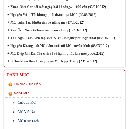
+
Xuân Bắc: Con tôi mỗi ngày hỏi khoảng… 1000 câu
(03/04/2012)
+
Nguyên Vũ: "Tôi không phải thảm họa MC"
(29/03/2012)
+
MC Tuấn Tú: Muốn tìm vợ giống mẹ
(17/03/2012)
+
Vân Ốc - Niềm tự hào của bố mẹ chồng
(14/03/2012)
+
Thu Nga: Làm Biên tập viên & MC là nghề phù hợp nhất
(08/03/2012)
+
Nguyên Khang - từ MC đám cưới tới MC truyền hình
(08/03/2012)
+
MC Diệp Chi lần đầu chia sẻ về hạnh phúc làm mẹ
(01/03/2012)
+
"Chìa khóa thành công" của MC Ngọc Trang
(23/02/2012)
DANH MỤC
Tin tức - sự kiện
Nghề MC
Cuộc thi MC
MC Việt Nam
MC nước ngoài