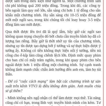
được làm trong điều kiện như người ta. Một chương trình làm
chi phí không quá 200 triệu đồng. Trong khi đó, các công ty
bên ngoài làm quy mô lớn, sẵn sàng chi hơn 1 tỷ đồng cho sân
khấu một chương trình. Họ sẵn sàng chi 10-15 triệu đồng để
mời một ngôi sao, trong khi chúng tôi chỉ loay hoay 3-5 triệu
đồng làm sao mời được.
Qua thời được lên tivi đã là quý lắm, bây giờ các ngôi sao
không quan trọng chuyện đó bởi chưa cần truyền hình họ đã có
lượng fan riêng. Bây giờ là thời nhờ uy tín của chương trình,
nhưng uy tín được tạo dựng bởi ý tưởng và sự thực hiện được ý
tưởng ấy. Không có tiền không thực hiện nổi ý tưởng, tiền trả
công cho ê-kíp làm cũng chênh lệch lớn. Định mức quay phim
cho ban chỉ có mấy trăm nghìn, trong khi quay phim cho bên
ngoài được hơn 1 triệu đồng một chương trình. Sự cạnh tranh
không lành mạnh chắc chắn ảnh hưởng đến anh em, làm họ tủi
thân.
- Để có "cuộc cách mạng" làm bật các chương trình tự sản
xuất trên kênh VTV3 là điều không đơn giản. Anh muốn chia
sẻ gì thêm?
- Mình không nên ngộ nhận có thể làm được mọi thứ. Tài năng
cũng chỉ có hạn, trong lĩnh vực truyền hình mình còn kém. Tư