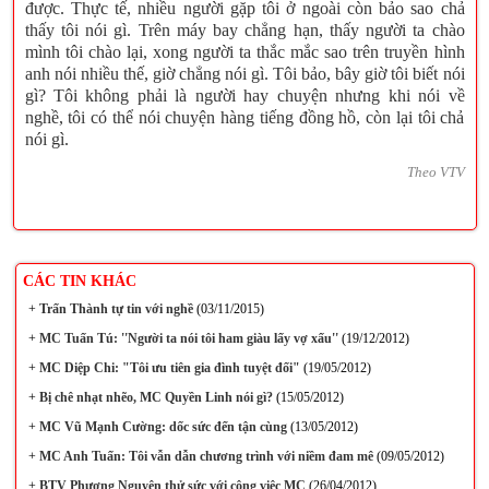
được. Thực tế, nhiều người gặp tôi ở ngoài còn bảo sao chả
thấy tôi nói gì. Trên máy bay chẳng hạn, thấy người ta chào
mình tôi chào lại, xong người ta thắc mắc sao trên truyền hình
anh nói nhiều thế, giờ chẳng nói gì. Tôi bảo, bây giờ tôi biết nói
gì? Tôi không phải là người hay chuyện nhưng khi nói về
nghề, tôi có thể nói chuyện hàng tiếng đồng hồ, còn lại tôi chả
nói gì.
Theo VTV
CÁC TIN KHÁC
+
Trấn Thành tự tin với nghề
(03/11/2015)
+
MC Tuấn Tú: ''Người ta nói tôi ham giàu lấy vợ xấu''
(19/12/2012)
+
MC Diệp Chi: "Tôi ưu tiên gia đình tuyệt đối"
(19/05/2012)
+
Bị chê nhạt nhẽo, MC Quyền Linh nói gì?
(15/05/2012)
+
MC Vũ Mạnh Cường: dốc sức đến tận cùng
(13/05/2012)
+
MC Anh Tuấn: Tôi vẫn dẫn chương trình với niềm đam mê
(09/05/2012)
+
BTV Phương Nguyên thử sức với công việc MC
(26/04/2012)