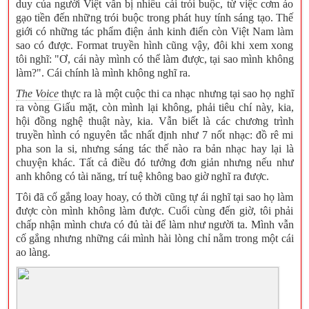
duy của người Việt vẫn bị nhiều cái trói buộc, từ việc cơm áo
gạo tiền đến những trói buộc trong phát huy tính sáng tạo. Thế
giới có những tác phẩm điện ảnh kinh điển còn Việt Nam làm
sao có được. Format truyền hình cũng vậy, đôi khi xem xong
tôi nghĩ: "Ơ, cái này mình có thể làm được, tại sao mình không
làm?". Cái chính là mình không nghĩ ra.
The Voice
thực ra là một cuộc thi ca nhạc nhưng tại sao họ nghĩ
ra vòng Giấu mặt, còn mình lại không, phải tiêu chí này, kia,
hội đồng nghệ thuật này, kia. Vẫn biết là các chương trình
truyền hình có nguyên tắc nhất định như 7 nốt nhạc: đồ rê mi
pha son la si, nhưng sáng tác thế nào ra bản nhạc hay lại là
chuyện khác. Tất cả điều đó tưởng đơn giản nhưng nếu như
anh không có tài năng, trí tuệ không bao giờ nghĩ ra được.
Tôi đã cố gắng loay hoay, có thời cũng tự ái nghĩ tại sao họ làm
được còn mình không làm được. Cuối cùng đến giờ, tôi phải
chấp nhận mình chưa có đủ tài để làm như người ta. Mình vẫn
cố gắng nhưng những cái mình hài lòng chỉ nằm trong một cái
ao làng.