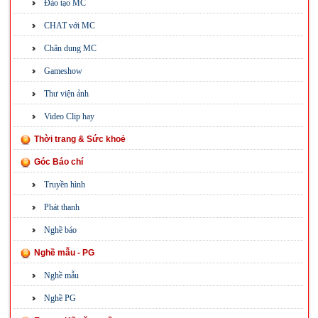
Đào tạo MC
CHAT với MC
Chân dung MC
Gameshow
Thư viện ảnh
Video Clip hay
Thời trang & Sức khoẻ
Góc Báo chí
Truyền hình
Phát thanh
Nghề báo
Nghề mẫu - PG
Nghề mẫu
Nghề PG