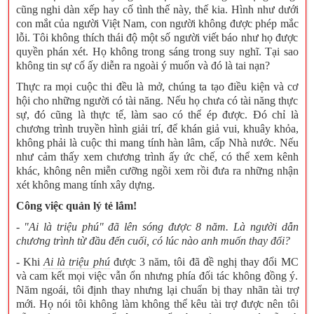
cũng nghi dàn xếp hay cố tình thế này, thế kia. Hình như dưới
con mắt của người Việt Nam, con người không được phép mắc
lỗi. Tôi không thích thái độ một số người viết báo như họ được
quyền phán xét. Họ không trong sáng trong suy nghĩ. Tại sao
không tin sự cố ấy diễn ra ngoài ý muốn và đó là tai nạn?
Thực ra mọi cuộc thi đều là mở, chúng ta tạo điều kiện và cơ
hội cho những người có tài năng. Nếu họ chưa có tài năng thực
sự, đó cũng là thực tế, làm sao có thể ép được. Đó chỉ là
chương trình truyền hình giải trí, để khán giả vui, khuây khỏa,
không phải là cuộc thi mang tính hàn lâm, cấp Nhà nước. Nếu
như cảm thấy xem chương trình ấy ức chế, có thể xem kênh
khác, không nên miễn cưỡng ngồi xem rồi đưa ra những nhận
xét không mang tính xây dựng.
Công việc quản lý tẻ lắm!
- "
Ai là triệu phú
" đã lên sóng được 8 năm. Là người dẫn
chương trình từ đầu đến cuối, có lúc nào anh muốn thay đổi?
- Khi
Ai là triệu phú
được 3 năm, tôi đã đề nghị thay đổi MC
và cam kết mọi việc vẫn ổn nhưng phía đối tác không đồng ý.
Năm ngoái, tôi định thay nhưng lại chuẩn bị thay nhãn tài trợ
mới. Họ nói tôi không làm không thể kêu tài trợ được nên tôi