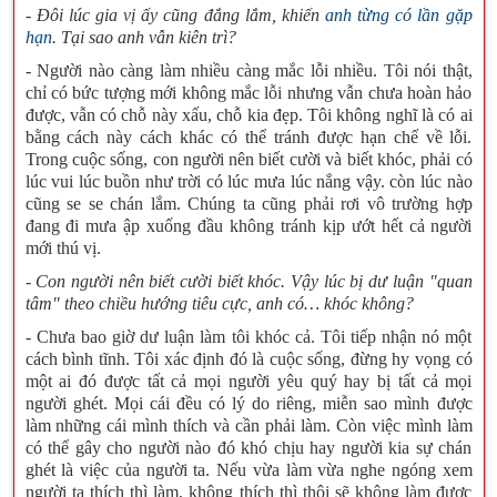
- Đôi lúc gia vị ấy cũng đắng lắm, khiến
anh từng có lần gặp
. Tại sao anh vẫn kiên trì?
hạn
- Người nào càng làm nhiều càng mắc lỗi nhiều. Tôi nói thật,
chỉ có bức tượng mới không mắc lỗi nhưng vẫn chưa hoàn hảo
được, vẫn có chỗ này xấu, chỗ kia đẹp. Tôi không nghĩ là có ai
bằng cách này cách khác có thể tránh được hạn chế về lỗi.
Trong cuộc sống, con người nên biết cười và biết khóc, phải có
lúc vui lúc buồn như trời có lúc mưa lúc nắng vậy. còn lúc nào
cũng se se chán lắm. Chúng ta cũng phải rơi vô trường hợp
đang đi mưa ập xuống đầu không tránh kịp ướt hết cả người
mới thú vị.
- Con người nên biết cười biết khóc. Vậy lúc bị dư luận "quan
tâm" theo chiều hướng tiêu cực, anh có… khóc không?
- Chưa bao giờ dư luận làm tôi khóc cả. Tôi tiếp nhận nó một
cách bình tĩnh. Tôi xác định đó là cuộc sống, đừng hy vọng có
một ai đó được tất cả mọi người yêu quý hay bị tất cả mọi
người ghét. Mọi cái đều có lý do riêng, miễn sao mình được
làm những cái mình thích và cần phải làm. Còn việc mình làm
có thể gây cho người nào đó khó chịu hay người kia sự chán
ghét là việc của người ta. Nếu vừa làm vừa nghe ngóng xem
người ta thích thì làm, không thích thì thôi sẽ không làm được