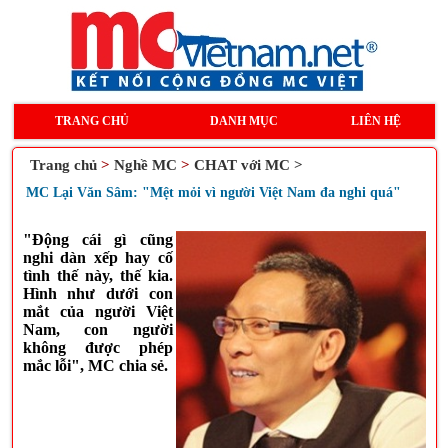
TRANG CHỦ
DANH MỤC
LIÊN HỆ
Trang chủ
>
Nghề MC
>
CHAT với MC >
MC Lại Văn Sâm: "Mệt mỏi vì người Việt Nam đa nghi quá"
"Động cái gì cũng
nghi dàn xếp hay cố
tình thế này, thế kia.
Hình như dưới con
mắt của người Việt
Nam, con người
không được phép
mắc lỗi", MC chia sẻ.