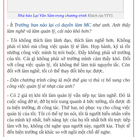
Nhà báo Lại Văn Sâm trong chương trình
.
Khách của VTV3
- Ít
như anh. Anh thấy
Trưởng ban nào lại có duyên làm MC
làm nghề và làm quản lý, cái nào khó hơn?
- Tôi không thích làm lãnh đạo, thích làm nghề hơn. Không
phải vì khó mà công việc quản lý tẻ lắm. Họp hành, ký tá rồi
những công việc mình bị trói buộc. Đấy không phải sở trường
của tôi. Cái gì không phải sở trường mình cảm thấy khó. Đối
với công việc quản lý, tôi không thể làm trái nguyên tắc. Còn
đối với làm nghề, tôi có thể thay đổi liên tục được.
- Dẫn chương trình cũng là một thứ gia vị thú vị bổ sung cho
công việc quản lý tẻ nhạt của anh?
- Có 2 giá trị khi tôi làm quản lý vẫn tiếp tục làm nghề. Đó là
cuộc sống đỡ tẻ, đỡ bị trói xung quanh 4 bức tường, tôi được đi
ra hiện trường, đi công tác. Thứ hai, nó phục vụ cho công việc
quản lý của tôi. Tôi có thể tự tin nói, tôi là người hiểu nhân viên
của mình kỹ nhất, biết năng lực của họ tốt nhất bởi tôi trực tiếp
làm với họ, không chỉ nghe qua người này, người kia. Thực tế
đến hiện trường rất khác so với ngồi một chỗ để nghe.