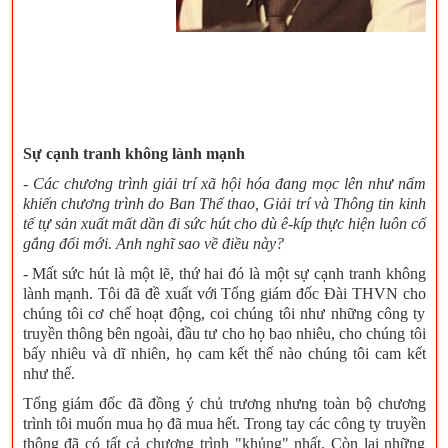
Sự cạnh tranh không lành mạnh
- Các chương trình giải trí xã hội hóa đang mọc lên như nấm
khiến chương trình do Ban Thể thao, Giải trí và Thông tin kinh
tế tự sản xuất mất dần đi sức hút cho dù ê-kíp thực hiện luôn cố
gắng đổi mới. Anh nghĩ sao về điều này?
- Mất sức hút là một lẽ, thứ hai đó là một sự cạnh tranh không
lành mạnh. Tôi đã đề xuất với Tổng giám đốc Đài THVN cho
chúng tôi cơ chế hoạt động, coi chúng tôi như những công ty
truyền thông bên ngoài, đầu tư cho họ bao nhiêu, cho chúng tôi
bấy nhiêu và dĩ nhiên, họ cam kết thế nào chúng tôi cam kết
như thế.
Tổng giám đốc đã đồng ý chủ trương nhưng toàn bộ chương
trình tôi muốn mua họ đã mua hết. Trong tay các công ty truyền
thông đã có tất cả chương trình "khủng" nhất. Còn lại những