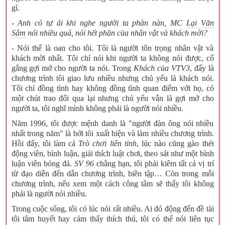
gì.
- Anh có tự ái khi nghe người ta phàn nàn, MC
Lại Văn
nói nhiều quá, nói hết phần của nhân vật và khách mời?
Sâm
- Nói thế là oan cho tôi. Tôi là người tôn trọng nhân vật và
khách mời nhất. Tôi chỉ nói khi người ta không nói được, cố
Khách của VTV3
gắng gợi mở cho người ta nói. Trong
, đấy là
chương trình tôi giao lưu nhiều nhưng chủ yếu là khách nói.
Tôi chỉ đồng tình hay không đồng tình quan điểm với họ, có
một chút trao đổi qua lại nhưng chủ yếu vẫn là gợi mở cho
người ta, tôi nghĩ mình không phải là người nói nhiều.
Năm 1996, tôi được mệnh danh là "người đàn ông nói nhiều
nhất trong năm" là bởi tôi xuất hiện và làm nhiều chương trình.
Trò chơi liên tỉnh
Hồi đấy, tôi làm cả
, lúc nào cũng gào thét
động viên, bình luận, giải thích luật chơi, theo sát như một bình
SV 96
luận viên bóng đá.
chẳng hạn, tôi phải kiêm tất cả vị trí
từ đạo diễn đến dẫn chương trình, biên tập… Còn trong mỗi
chương trình, nếu xem một cách công tâm sẽ thấy tôi không
phải là người nói nhiều.
Trong cuộc sống, tôi có lúc nói rất nhiều. Ai đó động đến đề tài
tôi tâm huyết hay cảm thấy thích thú, tôi có thể nói liên tục