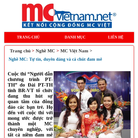
TRANG CHỦ
DANH MỤC
LIÊN HỆ
Trang chủ
>
Nghề MC
>
MC Việt Nam >
Nghề MC: Tự tin, duyên dáng và cả chút đam mê
Cuộc thi “Người dẫn
chương trình PT-
TH” do Đài PT-TH
tỉnh BR-VT tổ chức
đang thu hút sự
quan tâm của đông
đảo các bạn trẻ. Họ
đến với cuộc thi với
mong ước được trở
thành một MC
chuyên nghiệp, với
tất cả niềm đam mê