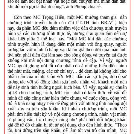
sao để làm nổi bật nhân vật hoặc câu chuyện mà mình dẫn dắt,
khi đó mói gọi là thành công”, anh Phong chia sẻ.
Còn theo MC Trọng Hiếu, một MC thường tham gia dẫn
chương trình truyền hình của đài PT-TH tỉnh BR-VT, hiện
nay, đa phần MC đều đảm nhiệm việc dẫn chương trình truyền
hình và các chương trình thực tế, nhưng ít ai quan tâm đến sự
khác biệt giữa 2 thể loại này. “Một MC khi dẫn các chương
trình truyền hình là đang diễn một mình với ống quay, người
tương tác với mình là hàng vạn khán giả theo dõi qua màn ảnh
tivi nên phải diễn đạt làm sao cho sống động và truyền tải được
không khí mà nội dung chương trình đề cập. Vì vậy, người
MC ngoài giọng nói tốt còn phải có cả những biểu diễn hình
thể như mắt, miệng, các cử chỉ tay… để đem lại không khí cho
phần dẫn của mình. Còn với MC dẫn các sự kiện, do có sự
tương tác với số đông khán giả hoặc nhân vật khách mời nên
dễ nảy sinh tình huống ngoài kịch bản. Vì vậy, ngoài sự chuẩn
bị kỹ cho chương trình, MC còn phải có kiến thức về vấn đề
mình đề cập cũng như kiến thức chung về cuộc sống, cộng với
đó là khả năng nhạy bén để ứng phó với những tình huống đột
xuất xảy ra trên sân khấu. Khi nhận chương trình, một MC
phải tìm hiểu thật kỹ về nội dung chương trình, nhân vật mình
sẽ phỏng vấn, trò chuyện cũng như phải biết đối tượng khán
giả để từ đó chuẩn bị tốt từ nội dung cho đến hình thức. "Theo
tôi, khi đứng trên sân khấu, để làm tốt vai trò của mình, MC