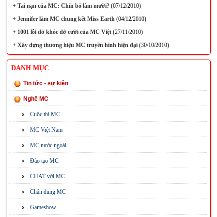
+
Tai nạn của MC: Chín bỏ làm mười?
(07/12/2010)
+
Jennifer làm MC chung kết Miss Earth
(04/12/2010)
+
1001 lỗi dở khóc dở cười của MC Việt
(27/11/2010)
+
Xây dựng thương hiệu MC truyền hình hiện đại
(30/10/2010)
DANH MỤC
Tin tức - sự kiện
Nghề MC
Cuộc thi MC
MC Việt Nam
MC nước ngoài
Đào tạo MC
CHAT với MC
Chân dung MC
Gameshow