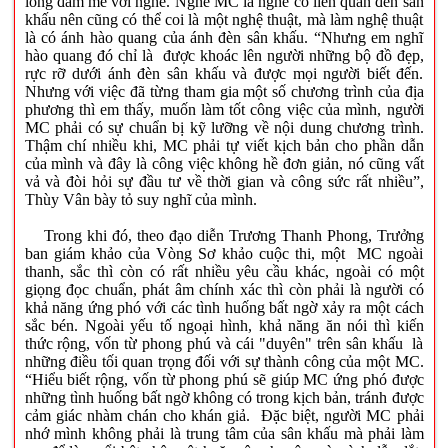
lòng đam mê với nghề. Nghề MC là nghề có liên quan đến sân
khấu nên cũng có thể coi là một nghệ thuật, mà làm nghệ thuật
là có ánh hào quang của ánh đèn sân khấu. “Nhưng em nghĩ
hào quang đó chỉ là được khoác lên người những bộ đồ đẹp,
rực rỡ dưới ánh đèn sân khấu và được mọi người biết đến.
Nhưng với việc đã từng tham gia một số chương trình của địa
phương thì em thấy, muốn làm tốt công việc của mình, người
MC phải có sự chuẩn bị kỹ lưỡng về nội dung chương trình.
Thậm chí nhiều khi, MC phải tự viết kịch bản cho phần dẫn
của mình và đây là công việc không hề đơn giản, nó cũng vất
vả và đòi hỏi sự đầu tư về thời gian và công sức rất nhiều”,
Thùy Vân bày tỏ suy nghĩ của mình.
Trong khi đó, theo đạo diễn Trương Thanh Phong, Trưởng
ban giám khảo của Vòng Sơ khảo cuộc thi, một MC ngoài
thanh, sắc thì còn có rất nhiều yêu cầu khác, ngoài có một
giọng đọc chuẩn, phát âm chính xác thì còn phải là người có
khả năng ứng phó với các tình huống bất ngờ xảy ra một cách
sắc bén. Ngoài yếu tố ngoại hình, khả năng ăn nói thì kiến
thức rộng, vốn từ phong phú và cái "duyên" trên sân khấu là
những điều tối quan trọng đối với sự thành công của một MC.
“Hiểu biết rộng, vốn từ phong phú sẽ giúp MC ứng phó được
những tình huống bất ngờ không có trong kịch bản, tránh được
cảm giác nhàm chán cho khán giả. Đặc biệt, người MC phải
nhớ mình không phải là trung tâm của sân khấu mà phải làm