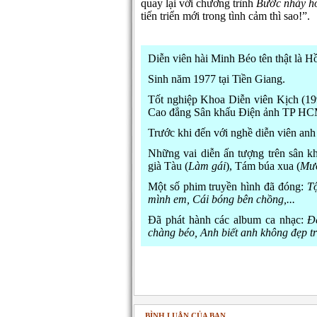
quay lại với chương trình
Bước nhảy h
tiến triển mới trong tình cảm thì sao!”.
Diễn viên hài Minh Béo tên thật là
Sinh năm 1977 tại Tiền Giang.
Tốt nghiệp Khoa Diễn viên Kịch (19
Cao đẳng Sân khấu Điện ảnh TP HC
Trước khi đến với nghề diễn viên anh
Những vai diễn ấn tượng trên sân k
già Tàu (
Làm gái
), Tám búa xua (
Mư
Một số phim truyền hình đã đóng:
Tộ
mình em, Cái bóng bên chồng,...
Đã phát hành các album ca nhạc:
Đ
chàng béo, Anh biết anh không đẹp tra
BÌNH LUẬN CỦA BẠN