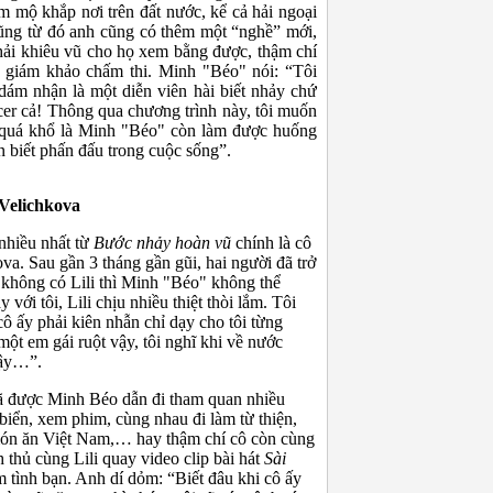
 mộ khắp nơi trên đất nước, kể cả hải ngoại
ũng từ đó anh cũng có thêm một “nghề” mới,
phải khiêu vũ cho họ xem bằng được, thậm chí
 giám khảo chấm thi. Minh "Béo" nói: “Tôi
ỉ dám nhận là một diễn viên hài biết nhảy chứ
er cả! Thông qua chương trình này, tôi muốn
h quá khổ là Minh "Béo" còn làm được huống
 biết phấn đấu trong cuộc sống”.
 Velichkova
nhiều nhất từ
Bước nhảy hoàn vũ
chính là cô
va. Sau gần 3 tháng gần gũi, hai người đã trở
 không có Lili thì Minh "Béo" không thể
với tôi, Lili chịu nhiều thiệt thòi lắm. Tôi
ô ấy phải kiên nhẫn chỉ dạy cho tôi từng
một em gái ruột vậy, tôi nghĩ khi về nước
vậy…”.
đã được Minh Béo dẫn đi tham quan nhiều
biển, xem phim, cùng nhau đi làm từ thiện,
 món ăn Việt Nam,… hay thậm chí cô còn cùng
thủ cùng Lili quay video clip bài hát
Sài
tình bạn. Anh dí dỏm: “Biết đâu khi cô ấy