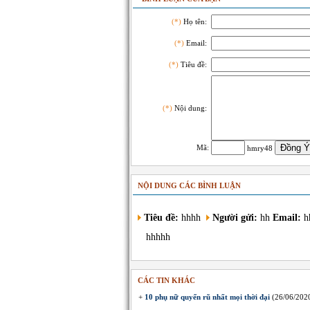
(*)
Họ tên:
(*)
Email:
(*)
Tiêu đề:
(*)
Nội dung:
Mã:
hmry48
NỘI DUNG CÁC BÌNH LUẬN
Tiêu đề:
hhhh
Người gửi:
hh
Email:
h
hhhhh
CÁC TIN KHÁC
+
10 phụ nữ quyến rũ nhất mọi thời đại
(26/06/202