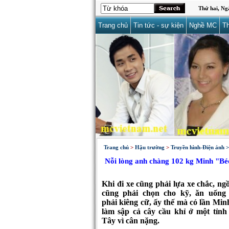
Thứ hai, Ng
Trang chủ
Tin tức - sự kiện
Nghề MC
Th
Trang chủ
>
Hậu trường
>
Truyền hình-Điện ảnh >
Nỗi lòng anh chàng 102 kg Minh "Bé
Khi đi xe cũng phải lựa xe chắc, ng
cũng phải chọn cho kỹ, ăn uống
phải kiêng cữ, ấy thế mà có lần Min
làm sập cả cây cầu khỉ ở một tỉnh
Tây vì cân nặng.