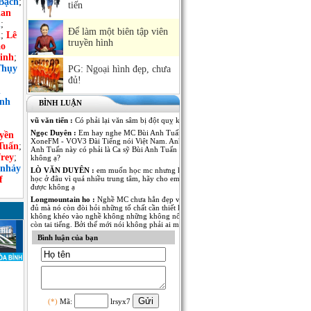
Bạch
;
tiến
an
h
;
Để làm một biên tập viên
n
;
Lê
truyền hình
ảo
inh
;
Thụy
PG: Ngoại hình đẹp, chưa
đủ!
n
ình
BÌNH LUẬN
vũ văn tiến :
Có phải lại văn sâm bị đột quỵ không
Ngọc Duyên :
Em hay nghe MC Bùi Anh Tuấn dẫn Kênh
yền
XoneFM - VOV3 Đài Tiếng nói Việt Nam. Anh MC Bùi
Tuấn
;
Anh Tuấn này có phải là Ca sỹ Bùi Anh Tuấn - The Voice
rey
;
không ạ?
 nhảy
LÒ VĂN DUYÊN :
em muốn học mc nhưng không biết
f
học ở đâu vì quá nhiều trung tâm, hãy cho em lời khuyên
được không ạ
Longmountain ho :
Nghề MC chưa hẳn đẹp và nổi tiếng là
đủ mà nó còn đòi hỏi những tố chất cần thiết khác. nếu
không khéo vào nghề không những không nổi tiếng mà
còn tai tiếng. Bởi thế mới nói không phải ai muốn làm MC
cũng được.
Bình luận của bạn
Anh Kim :
Em muốn có thêm thông tin về MC Thái Dương
của Đài PT-TH Long An. Anh ấy dẫn rất nhiều thể loại
chương trình từ thời sự đến giải trí đều rất thu hút. Mong
MC Việt Nam cho em biết thêm nhiều thông tin của anh
MC này!
Ngô Thu Thủy :
Mỗi người một vẻ, 10 phân vẹn...9.5 :).
Mỗi người đã thể hiện rất tốt trong vị trí của mình! Chúc
(*)
Mã:
lrsyx7
các anh chị thành công và cố gắng hơn nữa trong nghề MC