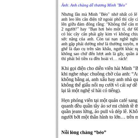
Ảnh: Anh chàng dễ thương Minh "Béo"
Nhưng lần mà Minh "Béo" nhớ nhất có lẽ 
anh leo lên cân điện tử ngoài phố thì cây 
lên giữa đám đông rằng: “Không thể cân m
2 người!” hay “Bạn hơi béo một tí, dư 60
có lúc cây cân phải gãy kim vì không chị
sức nặng của anh. Còn tai nạn nghề ngh
anh gặp phải dường như là thường xuyên, m
ghế là đạo cụ trên sân khấu, người khác ng
không sao chứ đến lượt anh là gãy, quần á
thì phải bỏ tiền ra đền hoài vì… rách!
Khi gọi điện cho diễn viên hài Minh "B
khi nghe nhạc chuông chờ của anh: “Anh
không bằng ai, anh xấu hay anh nhà quê.
không thể giấu nổi nụ cười vì cái sự d
lại là một nghệ sĩ hài có tiếng).
Hẹn phóng viên tại một quán café sang
quanh đều quần tây áo sơ mi chỉnh tề t
quần jeans lửng, áo pull và dép lê. Kh
người bởi một thân hình to lớn… trên 
Nỗi lòng chàng “béo”