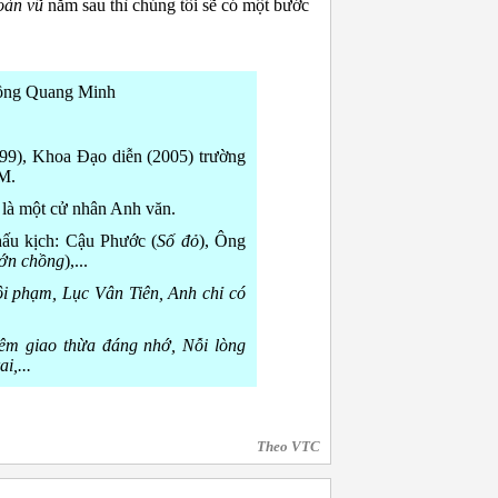
oàn vũ
năm sau thì chúng tôi sẽ có một bước
 Hồng Quang Minh
99), Khoa Đạo diễn (2005) trường
M.
 là một cử nhân Anh văn.
hấu kịch: Cậu Phước (
Số đỏ
), Ông
ớn chồng
),...
i phạm, Lục Vân Tiên, Anh chỉ có
êm giao thừa đáng nhớ, Nỗi lòng
i,...
Theo VTC