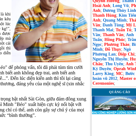
Quỳnh Hương
;
Thanh 
Hoài Anh
;
Long Vũ
;
Ph
Anh
;
Dương Thùy Lin
là khi
Thanh Hùng
;
Kim Tiế
cân kêu
Anh
;
Quang Minh
;
Th
ột lúc
Vân
;
Danh Tùng
;
Mỹ L
 kg!”,
Thanh Mai
;
Tuấn Tú
;
u được
Vân
;
Thanh Vân
;
Anh
iệp mà
Tuấn
;
Hồng Phúc
;
Trầ
ột cái
Ngọc
;
Phương Thảo
;
B
ồi thì
Minh
;
Đỗ Thụy
;
Ngô
o diễn
Phương Lan
;
Diệp Chi
;
Nguyễn Thị Huyền
;
Hu
Châu
;
Thu Uyên
;
Anh 
éo" để phỏng vấn, tôi đã phải tủm tỉm cười
Kỳ Duyên
;
Oprah Winf
 biết anh không đẹp trai, anh biết anh
Larry King
;
MC
;
Bước
..”. Đến lúc diện kiến anh thì tôi lại càng
hoàn vũ 2012
;
Master o
ễ thương, đáng yêu của một nghệ sĩ (xin nhắc
Ceremonies
;
QUẢNG CÁO
 trọng bật nhất Sài Gòn, giữa đám đông xung
hì Minh "Béo" xuất hiện cực kỳ nổi bật với
ông chỉ có thế, anh còn gây sự chú ý của mọi
mức “bình thường”.