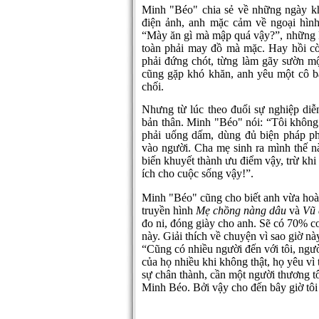
Minh "Béo" chia sẻ về những ngày k
điện ảnh, anh mặc cảm về ngoại hình
“Mày ăn gì mà mập quá vậy?”, những k
toàn phải may đồ mà mặc. Hay hồi cò
phải đứng chót, từng làm gãy sườn m
cũng gặp khó khăn, anh yêu một cô b
chối.
Nhưng từ lúc theo đuổi sự nghiệp diễ
bản thân. Minh "Béo" nói: “Tôi không 
phải uống dấm, dùng đủ biện pháp ph
vào người. Cha mẹ sinh ra mình thế n
biến khuyết thành ưu điểm vậy, trừ khi
ích cho cuộc sống vậy!”.
Minh "Béo" cũng cho biết anh vừa hoàn
truyền hình
Mẹ chồng nàng dâu
và
Vũ 
đo ni, đóng giày cho anh. Sẽ có 70% co
này. Giải thích về chuyện vì sao giờ n
“Cũng có nhiều người đến với tôi, người
của họ nhiều khi không thật, họ yêu vì t
sự chân thành, cần một người thương tô
Minh Béo. Bởi vậy cho đến bây giờ tôi 