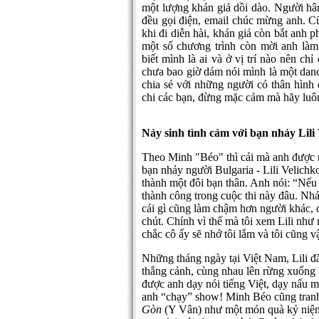
một lượng khán giả dồi dào. Người hâm
đều gọi điện, email chúc mừng anh. C
khi đi diễn hài, khán giả còn bắt anh 
một số chương trình còn mời anh làm
biết mình là ai và ở vị trí nào nên ch
chưa bao giờ dám nói mình là một danc
chia sẻ với những người có thân hìn
chi các bạn, đừng mặc cảm mà hãy luôn
Nảy sinh tình cảm với bạn nhảy Lili
Theo Minh "Béo" thì cái mà anh được 
bạn nhảy người Bulgaria - Lili Velichko
thành một đôi bạn thân. Anh nói: “Nếu
thành công trong cuộc thi này đâu. Nhảy 
cái gì cũng làm chậm hơn người khác, c
chút. Chính vì thế mà tôi xem Lili như 
chắc cô ấy sẽ nhớ tôi lắm và tôi cũng 
Những tháng ngày tại Việt Nam, Lili 
thắng cảnh, cùng nhau lên rừng xuống 
được anh dạy nói tiếng Việt, dạy nấu
anh “chạy” show! Minh Béo cũng tranh 
Gòn
(Y Vân) như một món quà kỷ niệm 