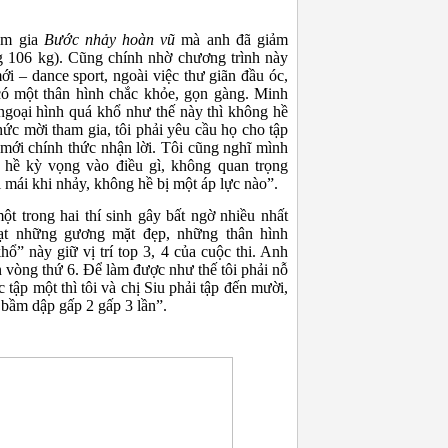
am gia
Bước nhảy hoàn vũ
mà anh đã giảm
g 106 kg). Cũng chính nhờ chương trình này
 – dance sport, ngoài việc thư giãn đầu óc,
có một thân hình chắc khỏe, gọn gàng. Minh
 ngoại hình quá khổ như thế này thì không hề
ức mời tham gia, tôi phải yêu cầu họ cho tập
mới chính thức nhận lời. Tôi cũng nghĩ mình
 hề kỳ vọng vào điều gì, không quan trọng
ải mái khi nhảy, không hề bị một áp lực nào”.
t trong hai thí sinh gây bất ngờ nhiều nhất
oạt những gương mặt đẹp, những thân hình
ổ” này giữ vị trí top 3, 4 của cuộc thi. Anh
ến vòng thứ 6. Để làm được như thế tôi phải nỗ
c tập một thì tôi và chị Siu phải tập đến mười,
 bầm dập gấp 2 gấp 3 lần”.