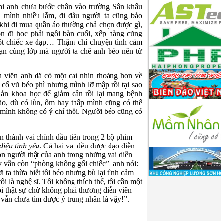
hi anh chưa bước chân vào trường Sân khấu
 mình nhiều lắm, đi đâu người ta cũng bảo
hi đi mua quần áo thường chả chọn được gì,
n đi học phải ngồi bàn cuối, xếp hàng cũng
ột chiếc xe đạp… Thậm chí chuyện tình cảm
ạn cùng lớp mà người ta chê anh béo nên từ
n viên anh đã có một cái nhìn thoáng hơn về
cổ vũ béo phì nhưng mình lỡ mập rồi tại sao
ản khoa học để giảm cân rồi lại mang bệnh
ào, dù có lùn, ốm hay thấp mình cũng có thể
 mình không có ý chí thôi. Người béo cũng có
 thành vai chính đầu tiên trong 2 bộ phim
điệu tình yêu
. Cả hai vai đều được đạo diễn
n người thật của anh trong những vai diễn
ày vẫn còn “phòng không gối chiếc”, anh nói:
 ta thừa biết tôi béo nhưng bù lại tình cảm
ôi là nghệ sĩ. Tôi không thích thế, tôi cần một
i thật sự chứ không phải thương diễn viên
vẫn chưa tìm được ý trung nhân là vậy!”.