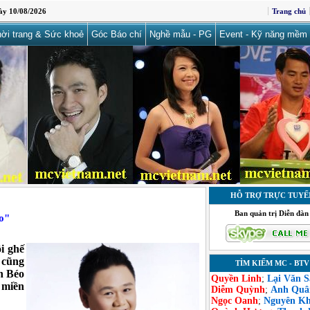
ày 10/08/2026
Trang chủ
ời trang & Sức khoẻ
Góc Báo chí
Nghề mẫu - PG
Event - Kỹ năng mềm
HỖ TRỢ TRỰC TUYẾ
Ban quản trị Diễn đàn
o"
ồi ghế
 cũng
TÌM KIẾM MC - BTV
h Béo
Quyền Linh
;
Lại Văn 
 miền
Diễm Quỳnh
;
Anh Quâ
Ngọc Oanh
;
Nguyên K