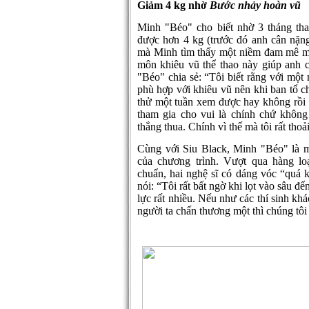
Giảm 4 kg nhờ
Bước nhảy hoàn vũ
Minh "Béo" cho biết nhờ 3 tháng th
được hơn 4 kg (trước đó anh cân nặn
mà Minh tìm thấy một niềm đam mê mới
môn khiêu vũ thể thao này giúp anh 
"Béo" chia sẻ: “Tôi biết rằng với một
phù hợp với khiêu vũ nên khi ban tổ ch
thử một tuần xem được hay không rồi 
tham gia cho vui là chính chứ không
thắng thua. Chính vì thế mà tôi rất tho
Cùng với Siu Black, Minh "Béo" là mộ
của chương trình. Vượt qua hàng l
chuẩn, hai nghệ sĩ có dáng vóc “quá kh
nói: “Tôi rất bất ngờ khi lọt vào sâu đ
lực rất nhiều. Nếu như các thí sinh khá
người ta chấn thương một thì chúng tôi