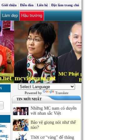
Giới thiệu
Diễn đàn
Liên hệ
Đặt làm trang chủ
Làm đẹp
Hậu trường
N
Powered by
Translate
TIN MỚI NHẤT
Những MC nam có duyên
với nhan sắc Việt
Bảo vệ giọng nói như thế
Sâm
;
nào?
n
;
hang
;
Thời cơ “vàng” để thăng