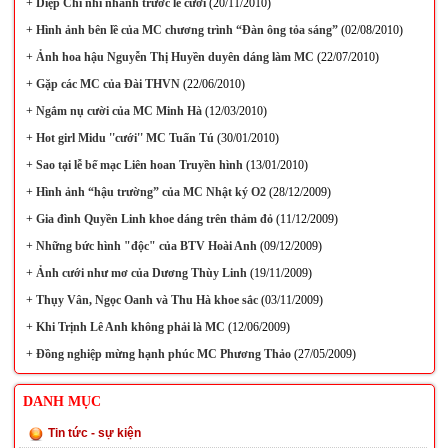
+
Diệp Chi nhí nhảnh trước lễ cưới
(20/11/2010)
+
Hình ảnh bên lề của MC chương trình “Đàn ông tỏa sáng”
(02/08/2010)
+
Ảnh hoa hậu Nguyễn Thị Huyền duyên dáng làm MC
(22/07/2010)
+
Gặp các MC của Đài THVN
(22/06/2010)
+
Ngắm nụ cười của MC Minh Hà
(12/03/2010)
+
Hot girl Midu ''cưới'' MC Tuấn Tú
(30/01/2010)
+
Sao tại lễ bế mạc Liên hoan Truyền hình
(13/01/2010)
+
Hình ảnh “hậu trường” của MC Nhật ký O2
(28/12/2009)
+
Gia đình Quyền Linh khoe dáng trên thảm đỏ
(11/12/2009)
+
Những bức hình "độc" của BTV Hoài Anh
(09/12/2009)
+
Ảnh cưới như mơ của Dương Thùy Linh
(19/11/2009)
+
Thụy Vân, Ngọc Oanh và Thu Hà khoe sắc
(03/11/2009)
+
Khi Trịnh Lê Anh không phải là MC
(12/06/2009)
+
Đồng nghiệp mừng hạnh phúc MC Phương Thảo
(27/05/2009)
DANH MỤC
Tin tức - sự kiện