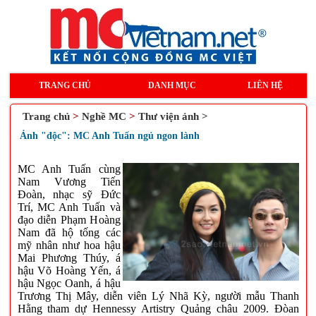
TRANG CHỦ
DANH MỤC
LIÊN HỆ
Trang chủ
>
Nghề MC
>
Thư viện ảnh >
Ảnh "độc": MC Anh Tuấn ngủ ngon lành
MC Anh Tuấn cùng
Nam Vương Tiến
Đoàn, nhạc sỹ Đức
Trí, MC Anh Tuấn và
đạo diễn Phạm Hoàng
Nam đã hộ tống các
mỹ nhân như hoa hậu
Mai Phương Thúy, á
hậu Võ Hoàng Yến, á
hậu Ngọc Oanh, á hậu
Trương Thị Mây, diễn viên Lý Nhã Kỳ, người mẫu Thanh
Hằng tham dự Hennessy Artistry Quảng châu 2009. Đòan