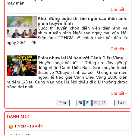
may mắn.
Chi tiết »
Khởi động cuộc thi tìm ngôi sao điện ảnh,
phim truyền hình
Cuộc thi tuyển chọn diễn viên điện ảnh và
phim truyền hình Ngôi sao ngày mai của Hội
Điện ảnh TP.HCM sẽ chính thức bắt đầu từ
ngày 20/4 – 2/5.
Chi tiết »
Phim nhựa lại lỗi hẹn với Cánh Diều Vàng
“Huyền thoại bất tử”, “ Trăng nơi đáy giếng”
đồng nhận Cánh Diều Bạc. Giải khuyến khích
thuộc về “Chuyện tình xa xứ”. Giống như năm
ngoái, lễ trao giải Cánh Diều Vàng 2008 diễn
ra đêm 1/3 tại Cung Văn hóa Hà Nội thiếu đi giải thưởng được
trông đợi nhất.
Chi tiết »
First
...
20
21
22
23
...
Last
DANH MỤC
Tin tức - sự kiện