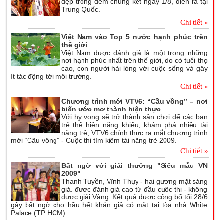
đẹp trong đêm chung kết ngày 1/8, diễn ra tại
Trung Quốc.
Chi tiết »
Việt Nam vào Top 5 nước hạnh phúc trên
thế giới
Việt Nam được đánh giá là một trong những
nơi hạnh phúc nhất trên thế giới, do có tuổi thọ
cao, con người hài lòng với cuộc sống và gây
ít tác động tới môi trường.
Chi tiết »
Chương trình mới VTV6: “Cầu vồng” – nơi
biến ước mơ thành hiện thực
Với hy vọng sẽ trở thành sân chơi để các bạn
trẻ thể hiện năng khiếu, khám phá nhiều tài
năng trẻ, VTV6 chính thức ra mắt chương trình
mới “Cầu vồng” - Cuộc thi tìm kiếm tài năng trẻ 2009.
Chi tiết »
Bất ngờ với giải thưởng "Siêu mẫu VN
2009"
Thanh Tuyền, Vĩnh Thụy - hai gương mặt sáng
giá, được đánh giá cao từ đầu cuộc thi - không
được giải Vàng. Kết quả được công bố tối 28/6
gây bất ngờ cho hầu hết khán giả có mặt tại tòa nhà White
Palace (TP HCM).