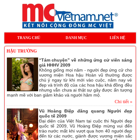
TRANG CHỦ
DANH MỤC
LIÊN HỆ
HẬU TRƯỜNG
“Tám chuyện” về những ứng cử viên sáng
giá HHHV 2009
Không giống mọi năm - người đẹp ứng cử cho
vương miện Hoa hậu Hoàn vũ thường được
chú ý ngay từ khi mới vào cuộc, năm nay vẻ
đẹp và trình độ của các hoa hậu khá đồng đều
nhưng vẫn chưa ai thật sự gây được ấn tượng
mạnh mẽ với ban giảm khảo và người hâm mộ.
Chi tiết »
Vũ Hoàng Điệp đăng quang Người đẹp
quốc tế 2009
Đại diện của Việt Nam tại cuộc thi Người đẹp
quốc tế 2009, Vũ Hoàng Điệp mừng vui đến
trào nước mắt khi vượt qua hơn 40 người đẹp
đến từ các nước, giành được vương miện sắc