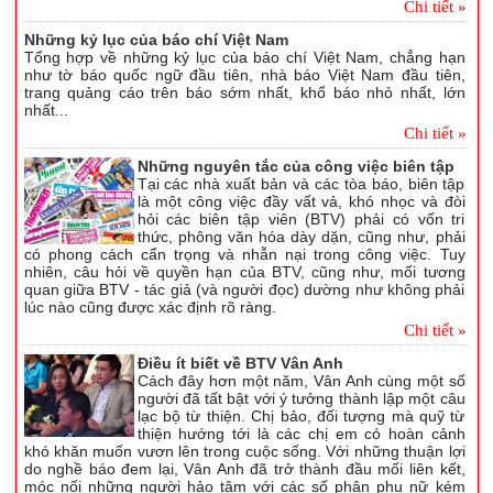
Chi tiết »
Những kỷ lục của báo chí Việt Nam
Tổng hợp về những kỷ lục của báo chí Việt Nam, chẳng hạn
như tờ báo quốc ngữ đầu tiên, nhà báo Việt Nam đầu tiên,
trang quảng cáo trên báo sớm nhất, khổ báo nhỏ nhất, lớn
nhất...
Chi tiết »
Những nguyên tắc của công việc biên tập
Tại các nhà xuất bản và các tòa báo, biên tập
là một công việc đầy vất vả, khó nhọc và đòi
hỏi các biên tập viên (BTV) phải có vốn tri
thức, phông văn hóa dày dặn, cũng như, phải
có phong cách cẩn trọng và nhẫn nại trong công việc. Tuy
nhiên, câu hỏi về quyền hạn của BTV, cũng như, mối tương
quan giữa BTV - tác giả (và người đọc) dường như không phải
lúc nào cũng được xác định rõ ràng.
Chi tiết »
Điều ít biết về BTV Vân Anh
Cách đây hơn một năm, Vân Anh cùng một số
người đã tất bật với ý tưởng thành lập một câu
lạc bộ từ thiện. Chị bảo, đối tượng mà quỹ từ
thiện hướng tới là các chị em có hoàn cảnh
khó khăn muốn vươn lên trong cuộc sống. Với những thuận lợi
do nghề báo đem lại, Vân Anh đã trở thành đầu mối liên kết,
móc nối những người hảo tâm với các số phận phụ nữ kém