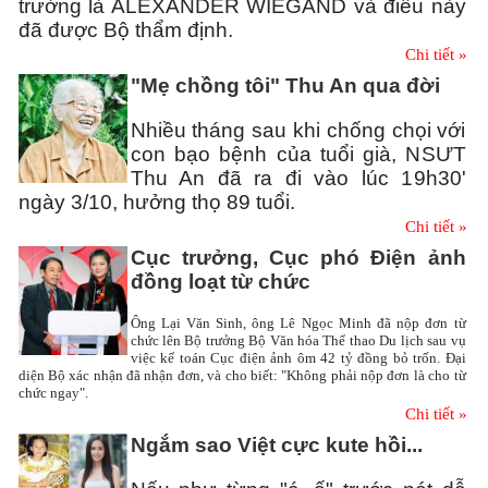
trường là ALEXANDER WIEGAND và điều này
đã được Bộ thẩm định.
Chi tiết »
"Mẹ chồng tôi" Thu An qua đời
Nhiều tháng sau khi chống chọi với
con bạo bệnh của tuổi già, NSƯT
Thu An đã ra đi vào lúc 19h30'
ngày 3/10, hưởng thọ 89 tuổi.
Chi tiết »
Cục trưởng, Cục phó Điện ảnh
đồng loạt từ chức
Ông Lại Văn Sinh, ông Lê Ngọc Minh đã nộp đơn từ
chức lên Bộ trưởng Bộ Văn hóa Thể thao Du lịch sau vụ
việc kế toán Cục điện ảnh ôm 42 tỷ đồng bỏ trốn. Đại
diện Bộ xác nhận đã nhận đơn, và cho biết: "Không phải nộp đơn là cho từ
chức ngay".
Chi tiết »
Ngắm sao Việt cực kute hồi...