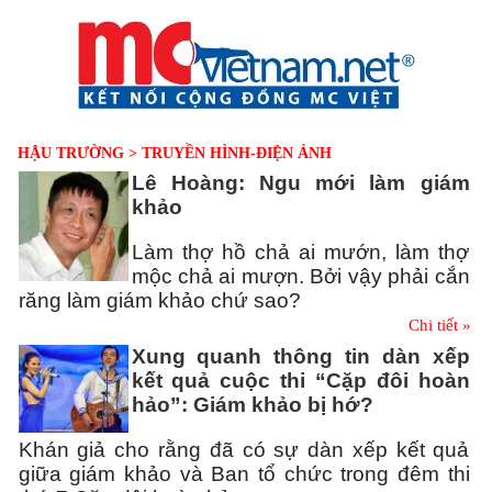
TRANG CHỦ
DANH MỤC
LIÊN HỆ
HẬU TRƯỜNG > TRUYỀN HÌNH-ĐIỆN ẢNH
Lê Hoàng: Ngu mới làm giám
khảo
Làm thợ hồ chả ai mướn, làm thợ
mộc chả ai mượn. Bởi vậy phải cắn
răng làm giám khảo chứ sao?
Chi tiết »
Xung quanh thông tin dàn xếp
kết quả cuộc thi “Cặp đôi hoàn
hảo”: Giám khảo bị hớ?
Khán giả cho rằng đã có sự dàn xếp kết quả
giữa giám khảo và Ban tổ chức trong đêm thi