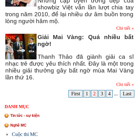
Những cặp uyên ương đẹp của
showbiz Việt vẫn lần lượt chia tay
trong năm 2010, để lại nhiều dư âm buồn trong
lòng người hâm mộ.
Chi tiết »
Giải Mai Vàng: Quá nhiều bất
ngờ!
Thanh Thảo đã giành giải ca sĩ
nhạc trẻ được yêu thích nhất. Đây là một trong
nhiều giải thưởng gây bất ngờ mùa Mai Vàng
lần thứ 16.
Chi tiết »
First
1
2
3
4
...
Last
DANH MỤC
Tin tức - sự kiện
Nghề MC
Cuộc thi MC