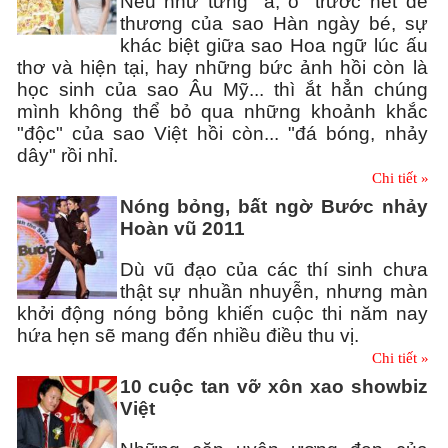
Nếu như từng "á, ố" trước nét dễ
thương của sao Hàn ngày bé, sự
khác biệt giữa sao Hoa ngữ lúc ấu
thơ và hiện tại, hay những bức ảnh hồi còn là
học sinh của sao Âu Mỹ... thì ắt hẳn chúng
mình không thể bỏ qua những khoảnh khắc
"độc" của sao Việt hồi còn... "đá bóng, nhảy
dây" rồi nhỉ.
Chi tiết »
Nóng bỏng, bất ngờ Bước nhảy
Hoàn vũ 2011
Dù vũ đạo của các thí sinh chưa
thật sự nhuần nhuyễn, nhưng màn
khởi động nóng bỏng khiến cuộc thi năm nay
hứa hẹn sẽ mang đến nhiều điều thu vị.
Chi tiết »
10 cuộc tan vỡ xôn xao showbiz
Việt