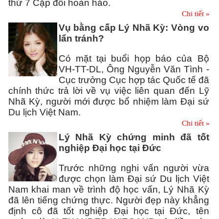
thứ 7 Cặp đôi hoàn hảo.
Chi tiết »
Vụ bằng cấp Lý Nhã Kỳ: Vòng vo
lẩn tránh?
Có mặt tại buổi họp báo của Bộ
VH-TT-DL, Ông Nguyễn Văn Tình -
Cục trưởng Cục hợp tác Quốc tế đã
chính thức trả lời về vụ việc liên quan đến Lỹ
Nhã Kỳ, người mới được bổ nhiệm làm Đại sứ
Du lịch Việt Nam.
Chi tiết »
Lý Nhã Kỳ chứng minh đã tốt
nghiệp Đại học tại Đức
Trước những nghi vấn người vừa
được chọn làm Đại sứ Du lịch Việt
Nam khai man về trình độ học vấn, Lý Nhã Kỳ
đã lên tiếng chứng thực. Người đẹp này khẳng
định cô đã tốt nghiệp Đại học tại Đức, tên