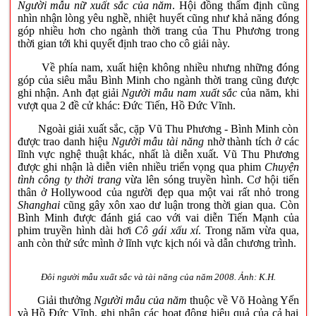
Người mẫu nữ xuất sắc của năm
. Hội đồng thẩm định cũng
nhìn nhận lòng yêu nghề, nhiệt huyết cũng như khả năng đóng
góp nhiều hơn cho ngành thời trang của Thu Phương trong
thời gian tới khi quyết định trao cho cô giải này.
Về phía nam, xuất hiện không nhiều nhưng những đóng
góp của siêu mẫu Bình Minh cho ngành thời trang cũng được
ghi nhận. Anh đạt giải
Người mẫu nam xuất sắc
của năm, khi
vượt qua 2 đề cử khác: Đức Tiến, Hồ Đức Vĩnh.
Ngoài giải xuất sắc, cặp Vũ Thu Phương - Bình Minh còn
được trao danh hiệu
Người mẫu tài năng
nhờ thành tích ở các
lĩnh vực nghệ thuật khác, nhất là diễn xuất. Vũ Thu Phương
được ghi nhận là diễn viên nhiều triển vọng qua phim
Chuyện
tình công ty thời trang
vừa lên sóng truyền hình. Cơ hội tiến
thân ở Hollywood của người đẹp qua một vai rất nhỏ trong
Shanghai
cũng gây xôn xao dư luận trong thời gian qua. Còn
Bình Minh được đánh giá cao với vai diễn Tiến Mạnh của
phim truyền hình dài hơi
Cô gái xấu xí
. Trong năm vừa qua,
anh còn thử sức mình ở lĩnh vực kịch nói và dẫn chương trình.
Đôi người mẫu xuất sắc và tài năng của năm 2008. Ảnh: K.H.
Giải thưởng
Người mẫu của năm
thuộc về Võ Hoàng Yến
và Hồ Đức Vĩnh, ghi nhận các hoạt động hiệu quả của cả hai