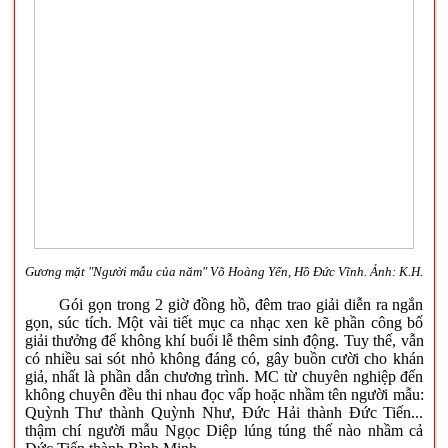
Gương mặt "Người mẫu của năm" Võ Hoàng Yến, Hồ Đức Vĩnh. Ảnh: K.H.
Gói gọn trong 2 giờ đồng hồ, đêm trao giải diễn ra ngắn
gọn, súc tích. Một vài tiết mục ca nhạc xen kẽ phần công bố
giải thưởng để không khí buổi lễ thêm sinh động. Tuy thế, vẫn
có nhiều sai sót nhỏ không đáng có, gây buồn cười cho khán
giả, nhất là phần dẫn chương trình. MC từ chuyên nghiệp đến
không chuyên đều thi nhau đọc vấp hoặc nhầm tên người mẫu:
Quỳnh Thư thành Quỳnh Như, Đức Hải thành Đức Tiến...
thậm chí người mẫu Ngọc Diệp lúng túng thế nào nhầm cả