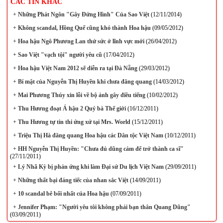
CÁC TIN KHÁC
+
Những Phát Ngôn "Gây Đứng Hình" Của Sao Việt
(12/11/2014)
+
Không scandal, Hồng Quế cũng khó thành Hoa hậu
(09/05/2012)
+
Hoa hậu Ngô Phương Lan thử sức ở lĩnh vực mới
(26/04/2012)
+
Sao Việt "vạch tội" người yêu cũ
(17/04/2012)
+
Hoa hậu Việt Nam 2012 sẽ diễn ra tại Đà Nẵng
(29/03/2012)
+
Bí mật của Nguyễn Thị Huyền khi chưa đăng quang
(14/03/2012)
+
Mai Phương Thúy xin lỗi về bộ ảnh gây điều tiếng
(10/02/2012)
+
Thu Hương đoạt Á hậu 2 Quý bà Thế giới
(16/12/2011)
+
Thu Hương tự tin thi ứng xử tại Mrs. World
(15/12/2011)
+
Triệu Thị Hà đăng quang Hoa hậu các Dân tộc Việt Nam
(10/12/2011)
+
HH Nguyễn Thị Huyền: "Chưa đủ dũng cảm để trở thành ca sĩ"
(27/11/2011)
+
Lý Nhã Kỳ bị phản ứng khi làm Đại sứ Du lịch Việt Nam
(29/09/2011)
+
Những thất bại đáng tiếc của nhan sắc Việt
(14/09/2011)
+
10 scandal bê bối nhất của Hoa hậu
(07/09/2011)
+
Jennifer Phạm: "Người yêu tôi không phải bạn thân Quang Dũng"
(03/09/2011)