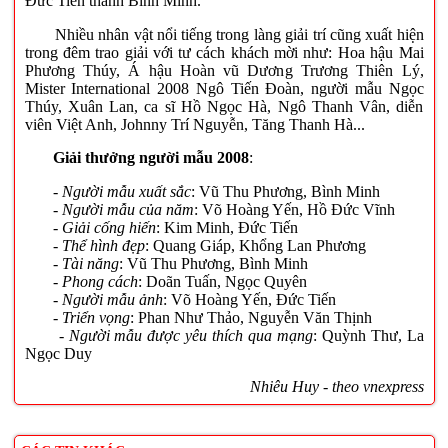
Đức Tiến thành Bình Minh.
Nhiều nhân vật nổi tiếng trong làng giải trí cũng xuất hiện
trong đêm trao giải với tư cách khách mời như: Hoa hậu Mai
Phương Thúy, Á hậu Hoàn vũ Dương Trương Thiên Lý,
Mister International 2008 Ngô Tiến Đoàn, người mẫu Ngọc
Thúy, Xuân Lan, ca sĩ Hồ Ngọc Hà, Ngô Thanh Vân, diễn
viên Việt Anh, Johnny Trí Nguyễn, Tăng Thanh Hà...
Giải thưởng người mẫu 2008
:
- Người mẫu xuất sắc
: Vũ Thu Phương, Bình Minh
- Người mẫu của năm
: Võ Hoàng Yến, Hồ Đức Vĩnh
- Giải cống hiến
: Kim Minh, Đức Tiến
- Thể hình đẹp
: Quang Giáp, Khổng Lan Phương
- Tài năng
: Vũ Thu Phương, Bình Minh
- Phong cách
: Doãn Tuấn, Ngọc Quyên
- Người mẫu ảnh
: Võ Hoàng Yến, Đức Tiến
- Triển vọng
: Phan Như Thảo, Nguyễn Văn Thịnh
- Người mẫu được yêu thích qua mạng
: Quỳnh Thư, La
Ngọc Duy
Nhiêu Huy - theo vnexpress