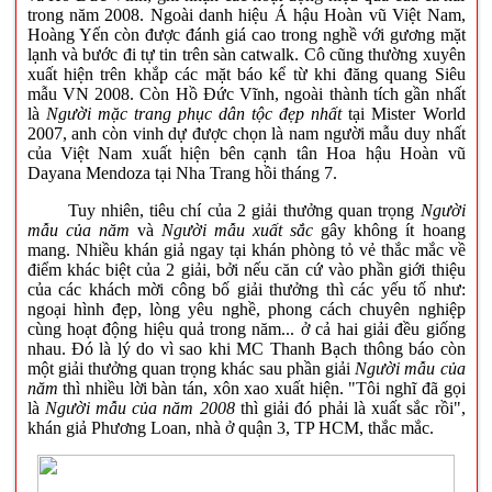
trong năm 2008. Ngoài danh hiệu Á hậu Hoàn vũ Việt Nam,
Hoàng Yến còn được đánh giá cao trong nghề với gương mặt
lạnh và bước đi tự tin trên sàn catwalk. Cô cũng thường xuyên
xuất hiện trên khắp các mặt báo kể từ khi đăng quang Siêu
mẫu VN 2008. Còn Hồ Đức Vĩnh, ngoài thành tích gần nhất
là
Người mặc trang phục dân tộc đẹp nhất
tại Mister World
2007, anh còn vinh dự được chọn là nam người mẫu duy nhất
của Việt Nam xuất hiện bên cạnh tân Hoa hậu Hoàn vũ
Dayana Mendoza tại Nha Trang hồi tháng 7.
Tuy nhiên, tiêu chí của 2 giải thưởng quan trọng
Người
mẫu của năm
và
Người mẫu xuất sắc
gây không ít hoang
mang. Nhiều khán giả ngay tại khán phòng tỏ vẻ thắc mắc về
điểm khác biệt của 2 giải, bởi nếu căn cứ vào phần giới thiệu
của các khách mời công bố giải thưởng thì các yếu tố như:
ngoại hình đẹp, lòng yêu nghề, phong cách chuyên nghiệp
cùng hoạt động hiệu quả trong năm... ở cả hai giải đều giống
nhau. Đó là lý do vì sao khi MC Thanh Bạch thông báo còn
một giải thưởng quan trọng khác sau phần giải
Người mẫu của
năm
thì nhiều lời bàn tán, xôn xao xuất hiện. "Tôi nghĩ đã gọi
là
Người mẫu của năm 2008
thì giải đó phải là xuất sắc rồi",
khán giả Phương Loan, nhà ở quận 3, TP HCM, thắc mắc.