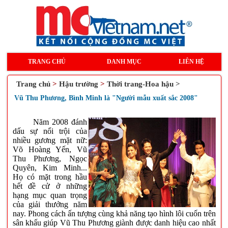
TRANG CHỦ
DANH MỤC
LIÊN HỆ
Trang chủ
>
Hậu trường
>
Thời trang-Hoa hậu >
Vũ Thu Phương, Bình Minh là "Người mẫu xuất sắc 2008"
Năm 2008 đánh
dấu sự nổi trội của
nhiều gương mặt nữ:
Võ Hoàng Yến, Vũ
Thu Phương, Ngọc
Quyên, Kim Minh...
Họ có mặt trong hầu
hết đề cử ở những
hạng mục quan trọng
của giải thưởng năm
nay. Phong cách ấn tượng cùng khả năng tạo hình lôi cuốn trên
sân khấu giúp Vũ Thu Phương giành được danh hiệu cao nhất