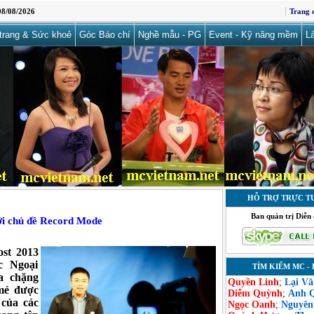
8/08/2026
Trang 
trang & Sức khoẻ
Góc Báo chí
Nghề mẫu - PG
Event - Kỹ năng mềm
L
HỖ TRỢ TRỰC T
Ban quản trị Diễn
ới chủ đề Record Mode
st 2013
c Ngoại
TÌM KIẾM MC - 
a chặng
Quyền Linh
;
Lại V
 mẻ được
Diễm Quỳnh
;
Anh 
 của các
Ngọc Oanh
;
Nguyên