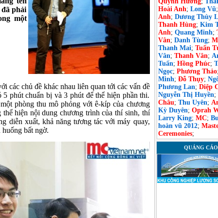
mang tên
Quỳnh Hương
;
Tha
 đã phải
Hoài Anh
;
Long Vũ
Anh
;
Dương Thùy L
rong một
Thanh Hùng
;
Kim T
Anh
;
Quang Minh
;
Vân
;
Danh Tùng
;
M
Thanh Mai
;
Tuấn T
Vân
;
Thanh Vân
;
A
Tuấn
;
Hồng Phúc
;
T
Ngọc
;
Phương Thảo
Minh
;
Đỗ Thụy
;
Ng
ới các chủ đề khác nhau liên quan tới các vấn đề
Phương Lan
;
Diệp 
ó 5 phút chuẩn bị và 3 phút để thể hiện phần thi.
Nguyễn Thị Huyền
;
Châu
;
Thu Uyên
;
A
g một phòng thu mô phỏng với ê-kíp của chương
Kỳ Duyên
;
Oprah W
 thể hiện nội dung chương trình của thí sinh, thí
Larry King
;
MC
;
Bư
ng diễn xuất, khả năng tương tác với máy quay,
hoàn vũ 2012
;
Maste
h huống bất ngờ.
Ceremonies
;
QUẢNG CÁO