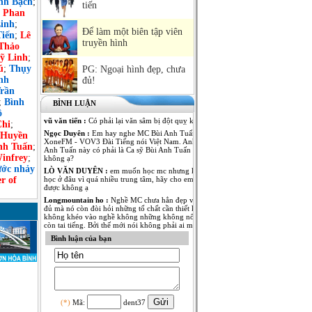
nh Bạch
;
tiến
;
Phan
inh
;
Để làm một biên tập viên
iến
;
Lê
truyền hình
Thảo
ỹ Linh
;
ú
;
Thụy
PG: Ngoại hình đẹp, chưa
nh
đủ!
rần
;
Bình
BÌNH LUẬN
ô
vũ văn tiến :
Có phải lại văn sâm bị đột quỵ không
Chi
;
Ngọc Duyên :
Em hay nghe MC Bùi Anh Tuấn dẫn Kênh
Huyền
XoneFM - VOV3 Đài Tiếng nói Việt Nam. Anh MC Bùi
nh Tuấn
;
Anh Tuấn này có phải là Ca sỹ Bùi Anh Tuấn - The Voice
infrey
;
không ạ?
ớc nhảy
LÒ VĂN DUYÊN :
em muốn học mc nhưng không biết
r of
học ở đâu vì quá nhiều trung tâm, hãy cho em lời khuyên
được không ạ
Longmountain ho :
Nghề MC chưa hẳn đẹp và nổi tiếng là
đủ mà nó còn đòi hỏi những tố chất cần thiết khác. nếu
không khéo vào nghề không những không nổi tiếng mà
còn tai tiếng. Bởi thế mới nói không phải ai muốn làm MC
cũng được.
Bình luận của bạn
Anh Kim :
Em muốn có thêm thông tin về MC Thái Dương
của Đài PT-TH Long An. Anh ấy dẫn rất nhiều thể loại
chương trình từ thời sự đến giải trí đều rất thu hút. Mong
MC Việt Nam cho em biết thêm nhiều thông tin của anh
MC này!
Ngô Thu Thủy :
Mỗi người một vẻ, 10 phân vẹn...9.5 :).
Mỗi người đã thể hiện rất tốt trong vị trí của mình! Chúc
(*)
Mã:
dent37
các anh chị thành công và cố gắng hơn nữa trong nghề MC