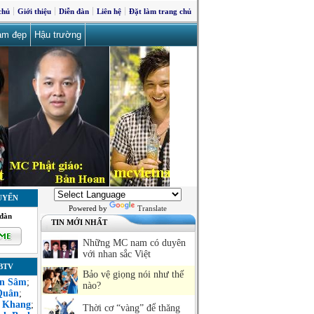
chủ
Giới thiệu
Diễn đàn
Liên hệ
Đặt làm trang chủ
àm đẹp
Hậu trường
UYẾN
Powered by
Translate
 đàn
TIN MỚI NHẤT
Những MC nam có duyên
với nhan sắc Việt
BTV
Bảo vệ giọng nói như thế
ăn Sâm
;
nào?
Quân
;
 Khang
;
Thời cơ “vàng” để thăng