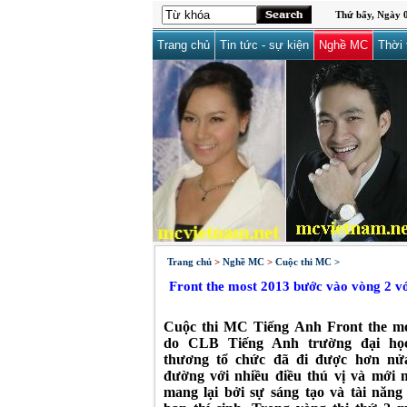
Thứ bẩy, Ngày 0
Trang chủ
Tin tức - sự kiện
Nghề MC
Thời 
Trang chủ
>
Nghề MC
>
Cuộc thi MC >
Front the most 2013 bước vào vòng 2 v
Cuộc thi MC Tiếng Anh Front the mo
do CLB Tiếng Anh trường đại họ
thương tổ chức đã đi được hơn nử
đường với nhiều điều thú vị và mới
mang lại bởi sự sáng tạo và tài năng