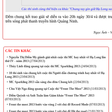
Các thí sinh cùng thể hiện ca khúc "Chung tay gìn giữ Hạ Long x
Đêm chung kết trao giải sẽ diễn ra vào 20h ngày 30/4 và được tru
trên sóng phát thanh truyền hình Quảng Ninh.
Ngọc Ánh – V
CÁC TIN KHÁC
+
Nguyễn Thị Diễm My giành giải nhất cuộc thi MC hay nhất về Hạ Long lần
thứ IV - năm 2013
(27/04/2013)
+
Thùy Linh đăng quang tại cuộc thi MC Sparkling 2013
(24/04/2013)
+
​10 thí sinh vào chung kết cuộc thi Người dẫn chương trình hay nhất về Hạ
Long 2013
(23/04/2013)
+
MC Sparkling 2013 sẵn sàng cho đêm Chung kết
(22/04/2013)
+
Chu Việt Nga đăng quang tại Cuộc thi “Front The Most” 2013
(11/03/2013)
+
Diễm Quỳnh và Anh Tuấn làm Giám khảo “Front The Most” 2013
(07/03/2013)
+
Front the most 2013 bước vào vòng 2 với chủ đề Record Mode
(07/03/2013)
+
Front the most 2013 bước vào vòng 1 với chủ đề Hit the road
(21/01/2013)