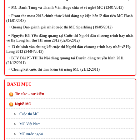
+
MC Danh Tùng và Thanh Vân Hugo chia sẻ về nghề MC
(13/01/2013)
+
Front the most 2013 chính thức khởi động sự kiện bên lề đầu tiên MC Flash
(11/01/2013)
+
Quang Đạo giành giải nhất cuộc thi MC Sparkling
(19/05/2012)
+
Nguyễn Hải Yến đăng quang tại Cuộc thi Người dẫn chương trình hay nhất
về Hạ Long lần thứ III năm 2012
(02/05/2012)
+
13 thí sinh vào chung kết cuộc thi Người dẫn chương trình hay nhất về Hạ
Long 2012
(24/04/2012)
+
BTV Đài PT-TH Hà Nội đăng quang tại Duyên dáng truyền hình 2011
(21/12/2011)
+
Chung kết cuộc thi Tìm kiếm tài năng MC
(21/12/2011)
DANH MỤC
Tin tức - sự kiện
Nghề MC
Cuộc thi MC
MC Việt Nam
MC nước ngoài