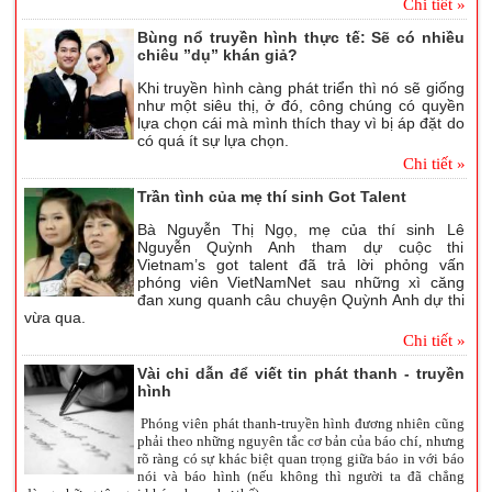
Chi tiết »
Bùng nổ truyền hình thực tế: Sẽ có nhiều
chiêu ”dụ” khán giả?
Khi truyền hình càng phát triển thì nó sẽ giống
như một siêu thị, ở đó, công chúng có quyền
lựa chọn cái mà mình thích thay vì bị áp đặt do
có quá ít sự lựa chọn.
Chi tiết »
Trần tình của mẹ thí sinh Got Talent
Bà Nguyễn Thị Ngọ, mẹ của thí sinh Lê
Nguyễn Quỳnh Anh tham dự cuộc thi
Vietnam’s got talent đã trả lời phỏng vấn
phóng viên VietNamNet sau những xì căng
đan xung quanh câu chuyện Quỳnh Anh dự thi
vừa qua.
Chi tiết »
Vài chỉ dẫn để viết tin phát thanh - truyền
hình
Phóng viên phát thanh-truyền hình đương nhiên cũng
phải theo những nguyên tắc cơ bản của báo chí, nhưng
rõ ràng có sự khác biệt quan trọng giữa báo in với báo
nói và báo hình (nếu không thì người ta đã chẳng