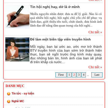
Tin hội nghị hay, dở là ở mình
Nhiều nguyên nhân được đưa ra để lý giải. Nào là có
quá nhiều hội nghị; hội nghị chủ yếu chỉ để phục vụ
lãnh đạo, giới thiệu tên tuổi, chức danh; đưa hình ảnh
lãnh đạo để nâng tầm quan trọng của hội nghị...
Chi tiết »
Để làm một biên tập viên truyền hình
Mỗi ngày, bạn lại ước ao, ước mơ trở thành
BTV truyền hình của bạn sớm trở thành hiện
thực, bạn sẽ ngồi trước ống kính máy quay,
đọc những bản tin, hình ảnh của bạn sẽ phát
đi trên khắp cả nước…
Chi tiết »
First
1
2
3
4
...
Last
DANH MỤC
Tin tức - sự kiện
Nghề MC