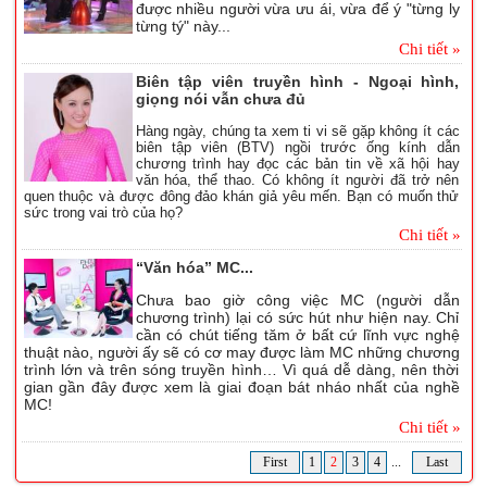
được nhiều người vừa ưu ái, vừa để ý "từng ly
từng tý" này...
Chi tiết »
Biên tập viên truyền hình - Ngoại hình,
giọng nói vẫn chưa đủ
Hàng ngày, chúng ta xem ti vi sẽ gặp không ít các
biên tập viên (BTV) ngồi trước ống kính dẫn
chương trình hay đọc các bản tin về xã hội hay
văn hóa, thể thao. Có không ít người đã trở nên
quen thuộc và được đông đảo khán giả yêu mến. Bạn có muốn thử
sức trong vai trò của họ?
Chi tiết »
“Văn hóa” MC...
Chưa bao giờ công việc MC (người dẫn
chương trình) lại có sức hút như hiện nay. Chỉ
cần có chút tiếng tăm ở bất cứ lĩnh vực nghệ
thuật nào, người ấy sẽ có cơ may được làm MC những chương
trình lớn và trên sóng truyền hình… Vì quá dễ dàng, nên thời
gian gần đây được xem là giai đoạn bát nháo nhất của nghề
MC!
Chi tiết »
First
1
2
3
4
...
Last