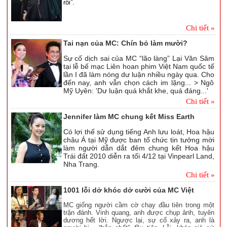
rồi”.
Chi tiết »
Tai nạn của MC: Chín bỏ làm mười?
Sự cố dịch sai của MC “lão làng” Lại Văn Sâm
tại lễ bế mạc Liên hoan phim Việt Nam quốc tế
lần I đã làm nóng dư luận nhiều ngày qua. Cho
đến nay, anh vẫn chọn cách im lặng... > Ngô
Mỹ Uyên: 'Dư luận quá khắt khe, quá đáng...'
Chi tiết »
Jennifer làm MC chung kết Miss Earth
Có lợi thế sử dụng tiếng Anh lưu loát, Hoa hậu
châu Á tại Mỹ được ban tổ chức tin tưởng mời
làm người dẫn dắt đêm chung kết Hoa hậu
Trái đất 2010 diễn ra tối 4/12 tại Vinpearl Land,
Nha Trang.
Chi tiết »
1001 lỗi dở khóc dở cười của MC Việt
MC giống người cầm cờ chạy đầu tiên trong một
trận đánh. Vinh quang, anh được chụp ảnh, tuyên
dương hết lời. Ngược lại, sự cố xảy ra, anh là