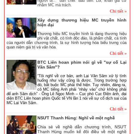
người bị… “bắn chết” đầu tiên. Lỗi, khán giả cứ
nhằm MC mà trách.
Chi tiết »
Xây dựng thương hiệu MC truyền hình
hiện đại
Thương hiệu MC truyền hình là dạng thương hiệu
phi vật chất, có tính độc đáo, là phẩm chất, cá tính
của người dẫn chương trình, là sự hình tượng hóa biểu trưng của
quan niệm giá trị và văn hóa.
Chi tiết »
BTC Liên hoan phim nói gì về "sự cố Lại
Văn Sâm"?
“Tôi nghĩ về cơ bản, anh Lại Văn Sâm xử lý tình
huống như vậy cũng là được. Trong trường hợp
đó, bắt buộc MC phải thể hiện. Tuy nhiên, đáng ra,
cô MC tiếng Anh phải “nhảy vào” chứ không phải
để anh Sâm dịch” - Ông Lê Ngọc Minh – Cục phó Cục Điện ảnh, đại
diện BTC Liên hoan phim Quốc tế VN lần 1 nói về sự cố dịch sai của
MC Lại Văn Sâm.
Chi tiết »
NSƯT Thanh Hùng: Nghĩ về một nghề
Chia sẻ về nghề dẫn chương trình, NSƯT
Thanh Hùng muốn kể đôi điều về một nghề