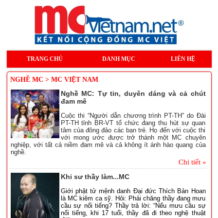
TRANG CHỦ
DANH MỤC
LIÊN HỆ
NGHỀ MC > MC VIỆT NAM
Nghề MC: Tự tin, duyên dáng và cả chút
đam mê
Cuộc thi “Người dẫn chương trình PT-TH” do Đài
PT-TH tỉnh BR-VT tổ chức đang thu hút sự quan
tâm của đông đảo các bạn trẻ. Họ đến với cuộc thi
với mong ước được trở thành một MC chuyên
nghiệp, với tất cả niềm đam mê và cả không ít ánh hào quang của
nghề.
Chi tiết »
Khi sư thầy làm...MC
Giới phật tử mệnh danh Đại đức Thích Bản Hoan
là MC kiêm ca sỹ. Hỏi: Phải chăng thầy đang mưu
cầu sự nổi tiếng? Thầy trả lời: “Nếu mưu cầu sự
nổi tiếng, khi 17 tuổi, thầy đã đi theo nghệ thuật