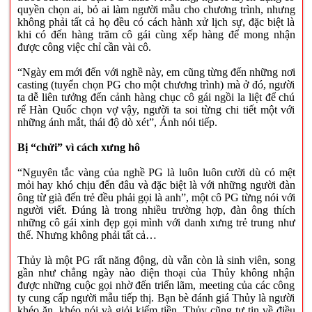
quyền chọn ai, bỏ ai làm người mẫu cho chương trình, nhưng
không phải tất cả họ đều có cách hành xử lịch sự, đặc biệt là
khi có đến hàng trăm cô gái cùng xếp hàng để mong nhận
được công việc chỉ cần vài cô.
“Ngày em mới đến với nghề này, em cũng từng đến những nơi
casting (tuyển chọn PG cho một chương trình) mà ở đó, người
ta dễ liên tưởng đến cảnh hàng chục cô gái ngồi la liệt để chú
rể Hàn Quốc chọn vợ vậy, người ta soi từng chi tiết một với
những ánh mắt, thái độ dò xét”, Ánh nói tiếp.
Bị “chửi” vì cách xưng hô
“Nguyên tắc vàng của nghề PG là luôn luôn cười dù có mệt
mỏi hay khó chịu đến đâu và đặc biệt là với những người đàn
ông từ già đến trẻ đều phải gọi là anh”, một cô PG từng nói với
người viết. Đúng là trong nhiều trường hợp, đàn ông thích
những cô gái xinh đẹp gọi mình với danh xưng trẻ trung như
thế. Nhưng không phải tất cả…
Thủy là một PG rất năng động, dù vẫn còn là sinh viên, song
gần như chẳng ngày nào điện thoại của Thủy không nhận
được những cuộc gọi nhờ đến triển lãm, meeting của các công
ty cung cấp người mẫu tiếp thị. Bạn bè đánh giá Thủy là người
khéo ăn, khéo nói và giỏi kiếm tiền. Thủy cũng tự tin về điều