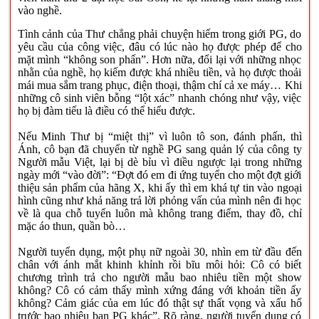
vào nghề.
Tình cảnh của Thư chẳng phải chuyện hiếm trong giới PG, do
yêu cầu của công việc, đâu có lúc nào họ được phép để cho
mặt mình “không son phấn”. Hơn nữa, đổi lại với những nhọc
nhằn của nghề, họ kiếm được khá nhiều tiền, và họ được thoải
mái mua sắm trang phục, điện thoại, thậm chí cả xe máy… Khi
những cô sinh viên bỗng “lột xác” nhanh chóng như vậy, việc
họ bị đàm tiếu là điều có thể hiểu được.
Nếu Minh Thư bị “miệt thị” vì luôn tô son, đánh phấn, thì
Ánh, cô bạn đã chuyển từ nghề PG sang quản lý của công ty
Người mẫu Việt, lại bị dè bỉu vì điều ngược lại trong những
ngày mới “vào đời”: “Đợt đó em đi ứng tuyển cho một đợt giới
thiệu sản phẩm của hãng X, khi ấy thì em khá tự tin vào ngoại
hình cũng như khả năng trả lời phỏng vấn của mình nên đi học
về là qua chỗ tuyển luôn mà không trang điểm, thay đồ, chỉ
mặc áo thun, quần bò…
Người tuyển dụng, một phụ nữ ngoài 30, nhìn em từ đầu đến
chân với ánh mắt khinh khỉnh rồi bĩu môi hỏi: Cô có biết
chương trình trả cho người mẫu bao nhiêu tiền một show
không? Cô có cảm thấy mình xứng đáng với khoản tiền ấy
không? Cảm giác của em lúc đó thật sự thất vọng và xấu hổ
trước bao nhiêu bạn PG khác”. Rõ ràng, người tuyển dụng có