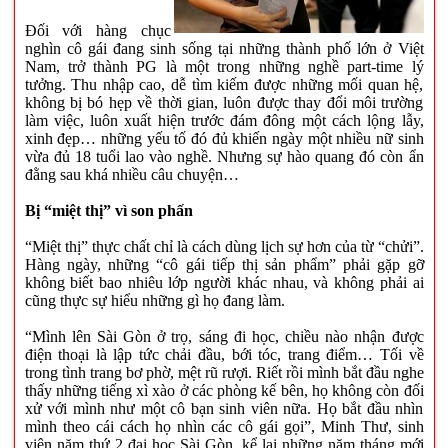
Đối với hàng chục
nghìn cô gái đang sinh sống tại những thành phố lớn ở Việt
Nam, trở thành PG là một trong những nghề part-time lý
tưởng. Thu nhập cao, dễ tìm kiếm được những mối quan hệ,
không bị bó hẹp về thời gian, luôn được thay đổi môi trường
làm việc, luôn xuất hiện trước đám đông một cách lộng lẫy,
xinh đẹp… những yếu tố đó đủ khiến ngày một nhiều nữ sinh
vừa đủ 18 tuổi lao vào nghề. Nhưng sự hào quang đó còn ẩn
đằng sau khá nhiều câu chuyện…
Bị “miệt thị” vì son phấn
“Miệt thị” thực chất chỉ là cách dùng lịch sự hơn của từ “chửi”.
Hàng ngày, những “cô gái tiếp thị sản phẩm” phải gặp gỡ
không biết bao nhiêu lớp người khác nhau, và không phải ai
cũng thực sự hiểu những gì họ đang làm.
“Mình lên Sài Gòn ở trọ, sáng đi học, chiều nào nhận được
điện thoại là lập tức chải đầu, bới tóc, trang điểm… Tối về
trong tình trang bơ phờ, mệt rũ rượi. Riết rồi mình bắt đầu nghe
thấy những tiếng xì xào ở các phòng kế bên, họ không còn đối
xử với mình như một cô bạn sinh viên nữa. Họ bắt đầu nhìn
mình theo cái cách họ nhìn các cô gái gọi”, Minh Thư, sinh
viên năm thứ 2 đại học Sài Gòn, kể lại những năm tháng mới