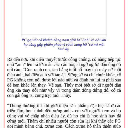
PG gọi tất cả khách hàng nam giới là "Anh" và đôi khi
họ cũng gặp phiền phức vì cách xưng hô "cá mè một
lứa" ấy.
Ra đến nơi, khi diễn thuyết trước công chúng, cô nàng tiếp tục
nhờ “anh” lên trả lời mẫu các câu hỏi, ai ngờ người đàn ông đó
nổi cáu: “Con ranh con, tao bằng tuổi bố mày mà mày cứ một
điều anh, hai điều anh với tao à”. Sững sờ và chỉ chực khóc, cô
PG không còn nói được lời nào nữa và đành rút lui ra phía sau
để bạn khác lên thay. Về sau, Thủy mới biết sở dĩ người đàn
ông kia thay đổi như vậy vì trong đám đông đứng đó, có cả
con gái ông ta, cũng trạc tuổi Thủy.
“Thông thường thì khi giới thiệu sản phẩm, đặc biệt là ở các
triển lãm, bọn mình đều xưng anh - em với người xem và họ
cũng vui vẻ chấp nhận điều ấy, dù họ chỉ là học sinh hay đã
cứng tuổi. Thậm chí nhiều người còn sửa lại khi thấy các PG
gọi mình bằng chú, xưng con. Cách xưng hô thân thiện giúp