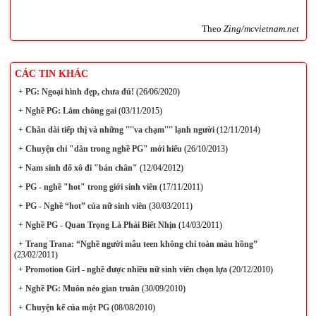
Theo
Zing/mcvietnam.net
CÁC TIN KHÁC
+
PG: Ngoại hình đẹp, chưa đủ!
(26/06/2020)
+
Nghề PG: Lắm chông gai
(03/11/2015)
+
Chân dài tiếp thị và những ''''va chạm'''' lạnh người
(12/11/2014)
+
Chuyện chỉ "dân trong nghề PG" mới hiểu
(26/10/2013)
+
Nam sinh đổ xô đi "bán chân"
(12/04/2012)
+
PG - nghề "hot" trong giới sinh viên
(17/11/2011)
+
PG - Nghề “hot” của nữ sinh viên
(30/03/2011)
+
Nghề PG - Quan Trọng Là Phải Biết Nhịn
(14/03/2011)
+
Trang Trana: “Nghề người mẫu teen không chỉ toàn màu hồng”
(23/02/2011)
+
Promotion Girl - nghề được nhiều nữ sinh viên chọn lựa
(20/12/2010)
+
Nghề PG: Muôn nẻo gian truân
(30/09/2010)
+
Chuyện kể của một PG
(08/08/2010)