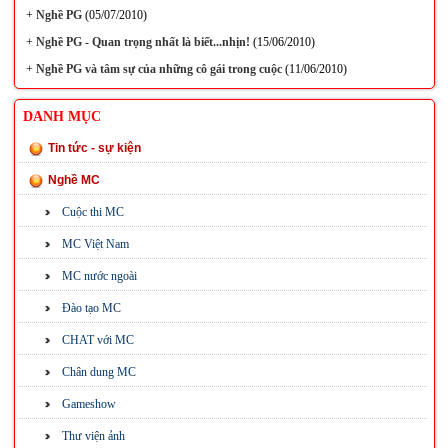
+
Nghề PG
(05/07/2010)
+
Nghề PG - Quan trọng nhất là biết...nhịn!
(15/06/2010)
+
Nghề PG và tâm sự của những cô gái trong cuộc
(11/06/2010)
DANH MỤC
Tin tức - sự kiện
Nghề MC
Cuộc thi MC
MC Việt Nam
MC nước ngoài
Đào tạo MC
CHAT với MC
Chân dung MC
Gameshow
Thư viện ảnh