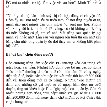
PG mở ra nhiều cơ hội làm việc về sau hơn”, Minh Thư chia
sẻ.
“Nhưng có một lần mình suýt bị cắt hợp đồng vì chuyện đó.
Hôm ấy sau khi nhận lời đi triển lãm, từ nơi ứng tuyển đi ra,
mình gặp một người đàn ông ngoài 40, ông này hỏi: Phỏng
vấn xong rồi hả?, mình trả lời: vâng, có chi không anh?, ông
đó nói: Không có gì, em về nhé. Vài tiếng sau, quản lý gọi
mình và nhắc nhở: Lần sau với người lớn tuổi thì em nhớ kêu
bằng chú nhé, ông quản lý đó đòi thay em vì không biết phân
biệt đó".
Bị “dè bỉu” chốn đông người
Các chương trình làm việc của PG thường kéo dài trong vài
ngày hoặc vài tuần. Những hợp đồng béo bở mà các cô gọi là
“kèo thơm” thường là diễn ra ở các triển lãm đồ công nghệ,
điện tử, ô tô, hoặc các bữa tiệc lớn với mức thù lao từ 500.000
đến vài triệu đồng một ca (6 tiếng). Nhưng “kèo thơm” chỉ
dành cho những cô gái thực sự có ngoại hình đẹp, nụ cười
duyên, ứng xử khéo hoặc là… “ghẹ ruột” của quản lý. Còn rất
nhiều những hợp đồng “cùi bắp” khác với giá rẻ từ 150.000
đến 200.000 đồng mỗi ngày đang chờ những cô PG ở siêu thị,
chợ, chung cư...