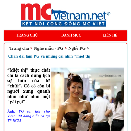
TRANG CHỦ
DANH MỤC
LIÊN HỆ
Trang chủ
>
Nghề mẫu - PG
>
Nghề PG >
Chân dài làm PG và những cái nhìn "miệt thị"
“Miệt thị” thực chất
chỉ là cách dùng lịch
sự hơn của từ
“chửi”. Có cô còn bị
người xung quanh
nhìn như nhìn một
"gái gọi".
Ảnh:
PG tại hội chợ
Vietbuild đang diễn ra tại
TP HCM