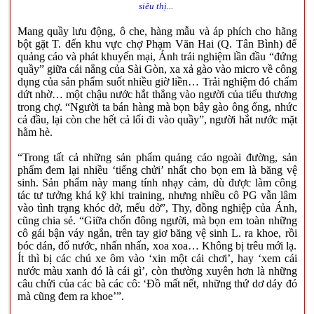
siêu thị...
Mang quầy lưu động, ô che, hàng mẫu và áp phích cho hãng
bột gặt T. đến khu vực chợ Phạm Văn Hai (Q. Tân Bình) để
quảng cáo và phát khuyến mại, Ánh trải nghiệm lần đầu “đứng
quầy” giữa cái nắng của Sài Gòn, xa xả gào vào micro về công
dụng của sản phẩm suốt nhiều giờ liền… Trải nghiệm đó chấm
dứt nhờ… một chậu nước hắt thẳng vào người của tiểu thương
trong chợ. “Người ta bán hàng mà bọn bây gào ông ổng, nhức
cả đầu, lại còn che hết cả lối đi vào quầy”, người hắt nước mặt
hằm hè.
“Trong tất cả những sản phẩm quảng cáo ngoài đường, sản
phẩm đem lại nhiều ‘tiếng chửi’ nhất cho bọn em là băng vệ
sinh. Sản phẩm này mang tính nhạy cảm, dù được làm công
tác tư tưởng khá kỹ khi training, nhưng nhiều cô PG vẫn lâm
vào tình trạng khóc dở, mếu dở”, Thy, đồng nghiệp của Ánh,
cũng chia sẻ. “Giữa chốn đông người, mà bọn em toàn những
cô gái bận váy ngắn, trên tay giơ băng vệ sinh L. ra khoe, rồi
bóc dán, đổ nước, nhấn nhấn, xoa xoa… Không bị trêu mới lạ.
Ít thì bị các chú xe ôm vào ‘xin một cái chơi’, hay ‘xem cái
nước màu xanh đó là cái gì’, còn thường xuyên hơn là những
câu chửi của các bà các cô: ‘Đồ mất nết, những thứ dơ dáy đó
mà cũng đem ra khoe’”.