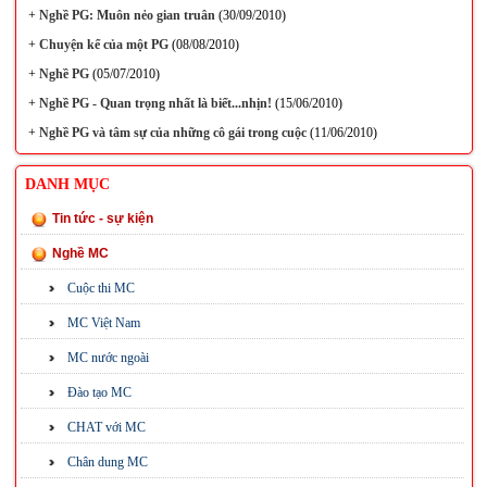
+
Nghề PG: Muôn nẻo gian truân
(30/09/2010)
+
Chuyện kể của một PG
(08/08/2010)
+
Nghề PG
(05/07/2010)
+
Nghề PG - Quan trọng nhất là biết...nhịn!
(15/06/2010)
+
Nghề PG và tâm sự của những cô gái trong cuộc
(11/06/2010)
DANH MỤC
Tin tức - sự kiện
Nghề MC
Cuộc thi MC
MC Việt Nam
MC nước ngoài
Đào tạo MC
CHAT với MC
Chân dung MC