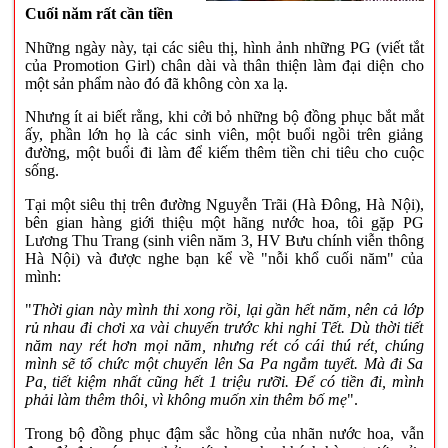
Cuối năm rất cần tiền
Những ngày này, tại các siêu thị, hình ảnh những PG (viết tắt
của Promotion Girl) chân dài và thân thiện làm đại diện cho
một sản phẩm nào đó đã không còn xa lạ.
Nhưng ít ai biết rằng, khi cởi bỏ những bộ đồng phục bắt mắt
ấy, phần lớn họ là các sinh viên, một buổi ngồi trên giảng
đường, một buổi đi làm để kiếm thêm tiền chi tiêu cho cuộc
sống.
Tại một siêu thị trên đường Nguyễn Trãi (Hà Đông, Hà Nội),
bên gian hàng giới thiệu một hãng nước hoa, tôi gặp PG
Lương Thu Trang (sinh viên năm 3, HV Bưu chính viễn thông
Hà Nội) và được nghe bạn kể về "nỗi khổ cuối năm" của
mình:
"
Thời gian này mình thi xong rồi, lại gần hết năm, nên cả lớp
rủ nhau đi chơi xa vài chuyến trước khi nghỉ Tết. Dù thời tiết
năm nay rét hơn mọi năm, nhưng rét có cái thú rét, chúng
mình sẽ tổ chức một chuyến lên Sa Pa ngắm tuyết. Mà đi Sa
Pa, tiết kiệm nhất cũng hết 1 triệu rưỡi. Để có tiền đi, mình
phải làm thêm thôi, vì không muốn xin thêm bố mẹ
".
Trong bộ đồng phục đậm sắc hồng của nhãn nước hoa, vẫn