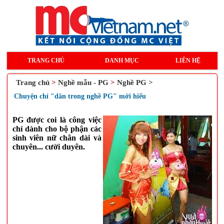
TRANG CHỦ
DANH MỤC
LIÊN HỆ
Trang chủ
>
Nghề mẫu - PG
>
Nghề PG >
Chuyện chỉ "dân trong nghề PG" mới hiểu
PG được coi là công việc
chỉ dành cho bộ phận các
sinh viên nữ chân dài và
chuyên... cười duyên.