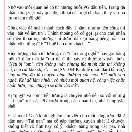
Nhờ vào mối quan hệ có từ những buổi PG đầu tiên, Trang đã
nhận công việc này qua điện thoại của một chị bạn, thay vì qua
trung tâm môi giới.
Công việc đã hoàn thành cách đây 1 năm, nhưng tiền công thì
vẫn "bặt vô âm tín". Thỉnh thoảng cô có gọi lại cho chủ nhân
số điện thoại nọ, những chỉ được đáp lại bằng tiếng nói của
nhân viên tổng đài: "Thuê bao quý khách...".
Hiện tượng chậm trả lương, mà "dân trong nghề" hay gọi bằng
một từ thân mật là "om tiền" thì xảy ra thường xuyên hơn.
"
Nếu bị "om", tiền không mất, nhưng lúc mình cần thì không
có, nên rất khó chịu
", Thu (SV ĐH Kinh tế quốc dân) tâm sự,
"
tuy nhiên, đó là chuyện bình thường của một PG mới vào
nghề. Khi đã làm nhiều, có nhiều mối quan hệ, công việc chắc
chắn hơn, mọi chuyện sẽ đâu vào đó
".
Bị "quỵt" và "om" tiền lương là chuyện nhỏ nếu so với những
“tai nạn” mà các PG rượu trong các quán bar, nhà hàng gặp
phải.
H. là một PG có kinh nghiệm làm việc cho một hãng rượu đã 2
năm nay. “Tai nạn” mà cô gặp thường xuyên nhất là chuyện
không biết vô tình hay cố ý, khách hàng trong các bar, nhà
hàng thường nhầm nhân viên PG với "gái", hoặc bồi bàn.