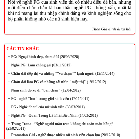
Nói về nghề PG của sinh viên thì có nhiều điều để bàn, nhưng
một điều chắc chắn là bản thân nghề PG không xấu, nhất là
khi nó mang lại thu nhập chính đáng và kinh nghiệm sống cho
bộ phận không nhỏ các nữ sinh hiện nay.
Theo Gia đình & xã hội
CÁC TIN KHÁC
+
PG: Ngoại hình đẹp, chưa đủ!
(26/06/2020)
+
Nghề PG: Lắm chông gai
(03/11/2015)
+
Chân dài tiếp thị và những ''''va chạm'''' lạnh người
(12/11/2014)
+
Chân dài làm PG và những cái nhìn "miệt thị"
(19/12/2012)
+
Nam sinh đổ xô đi "bán chân"
(12/04/2012)
+
PG - nghề "hot" trong giới sinh viên
(17/11/2011)
+
PG - Nghề “hot” của nữ sinh viên
(30/03/2011)
+
Nghề PG - Quan Trọng Là Phải Biết Nhịn
(14/03/2011)
+
Trang Trana: “Nghề người mẫu teen không chỉ toàn màu hồng”
(23/02/2011)
+
Promotion Girl - nghề được nhiều nữ sinh viên chọn lựa
(20/12/2010)