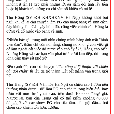
Không ít lần H gặp phải những lời gạ gẫm đổi tình lấy tiền
hoặc bị khách có những cử chỉ sàm sỡ khiến cô rơi lệ.
Thu Hồng (SV ĐH KHXH&NV Hà Nội) không khỏi bùi
ngùi khi kể lại câu chuyện làm PG cho hãng băng vệ sinh cách
đây không lâu. Cả ngày hôm đó, công việc chính của Hồng là
đứng và đổ nước vào băng vệ sinh.
"Nhiều bác gái trung tuổi nhìn chúng mình bằng ánh mắt "hình
viên đạn", thậm chí còn nói rằng, chúng nó không còn việc gì
để làm ngoài cái việc đổ nước vào chỗ ấy à?", Hồng cho biết.
Nhưng Hồng và các bạn vẫn phải tươi cười làm tiếp, dù trong
lòng cảm thấy rất khó xử.
Bên cạnh đó, còn có chuyện "
tiền công tỉ lệ thuận với chiều
dài đôi chân
" từ lâu đã trở thành luật bất thành văn trong giới
PG.
Thu Trang (SV ĐH Văn hóa Hà Nội) có chiều cao 1,70m nên
thường nhận được "sô" làm PG cho các thương hiệu ôtô, hay
rượu với mức lương rất cao, trên dưới 100.000 đồng/ giờ.
Ngược lại, bạn của Trang chỉ có thể kiếm khoảng 40.000
đồng/giờ với các show PG cho sữa tắm, dầu gội đầu... bởi
chiều cao khiêm tốn hơn, 1,60m.