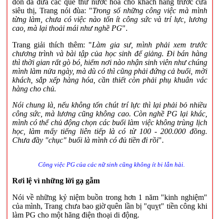
đon đả đưa các que thử nước hoa cho khách hàng trước cửa
siêu thị, Trang nói đùa: "
Trong số những công việc mà mình
từng làm, chưa có việc nào tốn ít công sức và trí lực, lương
cao, mà lại thoải mái như nghề PG
".
Trang giải thích thêm: "
Làm gia sư, mình phải xem trước
chương trình và bài tập của học sinh để giảng. Đi bán hàng
thì thời gian rất gò bó, hiếm nơi nào nhận sinh viên như chúng
mình làm nửa ngày, mà dù có thì cũng phải đứng cả buổi, mời
khách, sắp xếp hàng hóa, cần thiết còn phải phụ khuân vác
hàng cho chủ.
Nói chung là, nếu không tốn chút trí lực thì lại phải bỏ nhiều
công sức, mà lương cũng không cao. Còn nghề PG lại khác,
mình có thể chủ động chọn các buổi làm việc không trùng lịch
học, làm mấy tiếng liên tiếp là có từ 100 - 200.000 đồng.
Chưa đầy "chục" buổi là mình có đủ tiền đi rồi
".
Công việc PG của các nữ sinh cũng không ít bi lẫn hài.
Rơi lệ vì những lời gạ gẫm
Nói về những kỷ niệm buồn trong hơn 1 năm "kinh nghiệm"
của mình, Trang chưa bao giờ quên lần bị "quỵt" tiền công khi
làm PG cho một hãng điện thoại di động.