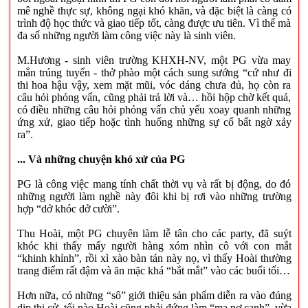
mê nghề thực sự, không ngại khó khăn, và đặc biệt là càng có
trình độ học thức và giao tiếp tốt, càng được ưu tiên. Vì thế mà
đa số những người làm công việc này là sinh viên.
M.Hương - sinh viên trường KHXH-NV, một PG vừa may
mắn trúng tuyển - thở phào một cách sung sướng “cứ như đi
thi hoa hậu vậy, xem mặt mũi, vóc dáng chưa đủ, họ còn ra
câu hỏi phỏng vấn, cũng phải trả lời và… hồi hộp chờ kết quả,
có điều những câu hỏi phỏng vấn chủ yếu xoay quanh những
ứng xử, giao tiếp hoặc tình huống những sự cố bất ngờ xảy
ra”.
... Và những chuyện khó xử của PG
PG là công việc mang tính chất thời vụ và rất bị động, do đó
những người làm nghề này đôi khi bị rơi vào những trường
hợp “dở khóc dở cười”.
Thu Hoài, một PG chuyên làm lễ tân cho các party, đã suýt
khóc khi thấy mấy người hàng xóm nhìn cô với con mắt
“khinh khỉnh”, rồi xì xào bàn tán này nọ, vì thấy Hoài thường
trang điểm rất đậm và ăn mặc khá “bắt mắt” vào các buổi tối…
Hơn nữa, có những “sô” giới thiệu sản phẩm diễn ra vào đúng
dịp thi cử, tối nào Hoài cũng phải đứng làm “ma nơ canh”, vừa