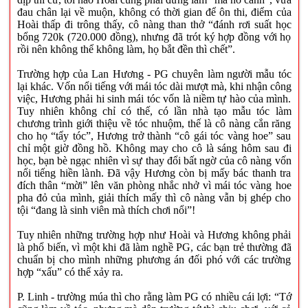
đau chân lại về muộn, không có thời gian để ôn thi, điểm của
Hoài thấp đi trông thấy, cô nàng than thở “đánh rơi suất học
bổng 720k (720.000 đồng), nhưng đã trót ký hợp đồng với họ
rồi nên không thể không làm, họ bắt đền thì chết”.
Trường hợp của Lan Hương - PG chuyên làm người mẫu tóc
lại khác. Vốn nổi tiếng với mái tóc dài mượt mà, khi nhận công
việc, Hương phải hi sinh mái tóc vốn là niềm tự hào của mình.
Tuy nhiên không chỉ có thế, có lần nhà tạo mẫu tóc làm
chương trình giới thiệu về tóc nhuộm, thế là cô nàng cắn răng
cho họ “tẩy tóc”, Hương trở thành “cô gái tóc vàng hoe” sau
chỉ một giờ đồng hồ. Không may cho cô là sáng hôm sau đi
học, bạn bè ngạc nhiên vì sự thay đổi bất ngờ của cô nàng vốn
nổi tiếng hiền lành. Đã vậy Hương còn bị mấy bác thanh tra
đích thân “mời” lên văn phòng nhắc nhở vì mái tóc vàng hoe
pha đỏ của mình, giải thích mấy thì cô nàng vẫn bị ghép cho
tội “đang là sinh viên mà thích chơi nổi”!
Tuy nhiên những trường hợp như Hoài và Hương không phải
là phổ biến, vì một khi đã làm nghề PG, các bạn trẻ thường đã
chuẩn bị cho mình những phương án đối phó với các trường
hợp “xấu” có thể xảy ra.
P. Linh - trường múa thì cho rằng làm PG có nhiều cái lợi: “Tớ