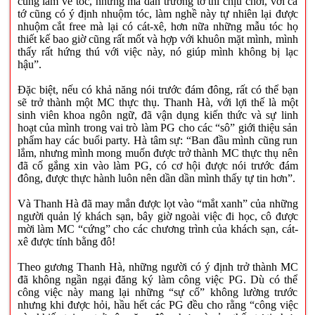
cũng làm về tóc, nhưng mà dân trường tớ thì chịu chơi, với cả
tớ cũng có ý định nhuộm tóc, làm nghề này tự nhiên lại được
nhuộm cắt free mà lại có cát-xê, hơn nữa những mẫu tóc họ
thiết kế bao giờ cũng rất mốt và hợp với khuôn mặt mình, mình
thấy rất hứng thú với việc này, nó giúp mình không bị lạc
hậu”.
Đặc biệt, nếu có khả năng nói trước đám đông, rất có thể bạn
sẽ trở thành một MC thực thụ. Thanh Hà, với lợi thế là một
sinh viên khoa ngôn ngữ, đã vận dụng kiến thức và sự linh
hoạt của mình trong vai trò làm PG cho các “sô” giới thiệu sản
phẩm hay các buổi party. Hà tâm sự: “Ban đầu mình cũng run
lắm, nhưng mình mong muốn được trở thành MC thực thụ nên
đã cố gắng xin vào làm PG, có cơ hội được nói trước đám
đông, được thực hành luôn nên dần dần mình thấy tự tin hơn”.
Và Thanh Hà đã may mắn được lọt vào “mắt xanh” của những
người quản lý khách sạn, bây giờ ngoài việc đi học, cô được
mời làm MC “cứng” cho các chương trình của khách sạn, cát-
xê được tính bằng đô!
Theo gương Thanh Hà, những người có ý định trở thành MC
đã không ngần ngại đăng ký làm công việc PG. Dù có thể
công việc này mang lại những “sự cố” không lường trước
nhưng khi được hỏi, hầu hết các PG đều cho rằng “công việc