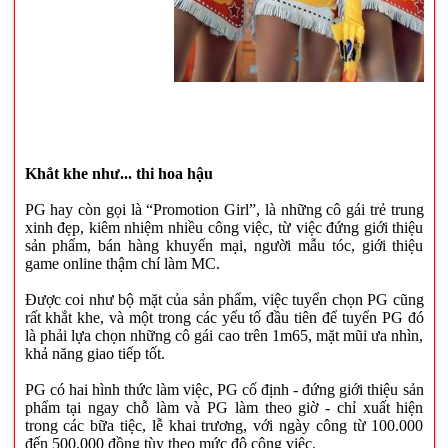
Khắt khe như... thi hoa hậu
PG hay còn gọi là “Promotion Girl”, là những cô gái trẻ trung
xinh đẹp, kiêm nhiệm nhiều công việc, từ việc đứng giới thiệu
sản phẩm, bán hàng khuyến mại, người mẫu tóc, giới thiệu
game online thậm chí làm MC.
Được coi như bộ mặt của sản phẩm, việc tuyển chọn PG cũng
rất khắt khe, và một trong các yếu tố đầu tiên để tuyển PG đó
là phải lựa chọn những cô gái cao trên 1m65, mặt mũi ưa nhìn,
khả năng giao tiếp tốt.
PG có hai hình thức làm việc, PG cố định - đứng giới thiệu sản
phẩm tại ngay chỗ làm và PG làm theo giờ - chỉ xuất hiện
trong các bữa tiệc, lễ khai trương, với ngày công từ 100.000
đến 500.000 đồng tùy theo mức độ công việc.