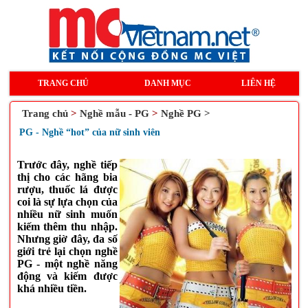
TRANG CHỦ
DANH MỤC
LIÊN HỆ
Trang chủ
>
Nghề mẫu - PG
>
Nghề PG >
PG - Nghề “hot” của nữ sinh viên
Trước đây, nghề tiếp
thị cho các hãng bia
rượu, thuốc lá được
coi là sự lựa chọn của
nhiều nữ sinh muốn
kiếm thêm thu nhập.
Nhưng giờ đây, đa số
giới trẻ lại chọn nghề
PG - một nghề năng
động và kiếm được
khá nhiều tiền.