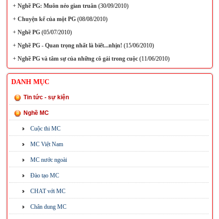
+
Nghề PG: Muôn nẻo gian truân
(30/09/2010)
+
Chuyện kể của một PG
(08/08/2010)
+
Nghề PG
(05/07/2010)
+
Nghề PG - Quan trọng nhất là biết...nhịn!
(15/06/2010)
+
Nghề PG và tâm sự của những cô gái trong cuộc
(11/06/2010)
DANH MỤC
Tin tức - sự kiện
Nghề MC
Cuộc thi MC
MC Việt Nam
MC nước ngoài
Đào tạo MC
CHAT với MC
Chân dung MC