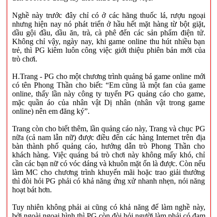
Nghề này trước đây chỉ có ở các hãng thuốc lá, rượu ngoại
nhưng hiện nay nó phát triển ở hầu hết mặt hàng từ bột giặt,
dầu gội đầu, dầu ăn, trà, cà phê đến các sản phẩm điện tử.
Không chỉ vậy, ngày nay, khi game online thu hút nhiều bạn
trẻ, thì PG kiêm luôn công việc giới thiệu phiên bản mới của
trò chơi.
H.Trang - PG cho một chương trình quảng bá game online mới
có tên Phong Thần cho biết: “Em cũng là một fan của game
online, thấy lần này công ty tuyển PG quảng cáo cho game,
mặc quần áo của nhân vật Dị nhân (nhân vật trong game
online) nên em đăng ký”.
Trang còn cho biết thêm, lần quảng cáo này, Trang và chục PG
nữa (cả nam lẫn nữ) được điều đến các hàng Internet trên địa
bàn thành phố quảng cáo, hướng dẫn trò Phong Thần cho
khách hàng. Việc quáng bá trò chơi này không mấy khó, chỉ
cần các bạn nữ có vóc dáng và khuôn mặt ổn là được. Còn nếu
làm MC cho chương trình khuyến mãi hoặc trao giải thưởng
thì đòi hỏi PG phải có khả năng ứng xử nhanh nhẹn, nói năng
hoạt bát hơn.
Tuy nhiên không phải ai cũng có khả năng để làm nghề này,
bởi ngoài ngoại hình thì PG còn đòi hỏi người làm phải có đam