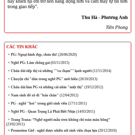
này khiến tụi em trở nên năng động hơn và cảm thấy tự tin hơn
trong giao tiếp”.
Thu Hà - Phương Anh
Tiền Phong
CÁC TIN KHÁC
+
PG: Ngoại hình đẹp, chưa đủ!
(26/06/2020)
+
Nghề PG: Lắm chông gai
(03/11/2015)
+
Chân dài tiếp thị và những ''''va chạm'''' lạnh người
(12/11/2014)
+
Chuyện chỉ "dân trong nghề PG" mới hiểu
(26/10/2013)
+
Chân dài làm PG và những cái nhìn "miệt thị"
(19/12/2012)
+
Nam sinh đổ xô đi "bán chân"
(12/04/2012)
+
PG - nghề "hot" trong giới sinh viên
(17/11/2011)
+
Nghề PG - Quan Trọng Là Phải Biết Nhịn
(14/03/2011)
+
Trang Trana: “Nghề người mẫu teen không chỉ toàn màu hồng”
(23/02/2011)
+
Promotion Girl - nghề được nhiều nữ sinh viên chọn lựa
(20/12/2010)