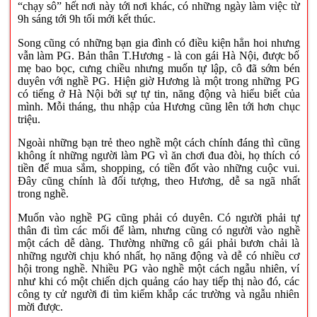
“chạy sô” hết nơi này tới nơi khác, có những ngày làm việc từ
9h sáng tới 9h tối mới kết thúc.
Song cũng có những bạn gia đình có điều kiện hẳn hoi nhưng
vẫn làm PG. Bản thân T.Hương - là con gái Hà Nội, được bố
mẹ bao bọc, cưng chiều nhưng muốn tự lập, cô đã sớm bén
duyên với nghề PG. Hiện giờ Hương là một trong những PG
có tiếng ở Hà Nội bởi sự tự tin, năng động và hiểu biết của
mình. Mỗi tháng, thu nhập của Hương cũng lên tới hơn chục
triệu.
Ngoài những bạn trẻ theo nghề một cách chính đáng thì cũng
không ít những người làm PG vì ăn chơi đua đòi, họ thích có
tiền để mua sắm, shopping, có tiền đốt vào những cuộc vui.
Đây cũng chính là đối tượng, theo Hương, dễ sa ngã nhất
trong nghề.
Muốn vào nghề PG cũng phải có duyên. Có người phải tự
thân đi tìm các mối để làm, nhưng cũng có người vào nghề
một cách dễ dàng. Thường những cô gái phải bươn chải là
những người chịu khó nhất, họ năng động và dễ có nhiều cơ
hội trong nghề. Nhiều PG vào nghề một cách ngẫu nhiên, ví
như khi có một chiến dịch quảng cáo hay tiếp thị nào đó, các
công ty cử người đi tìm kiếm khắp các trường và ngẫu nhiên
mời được.