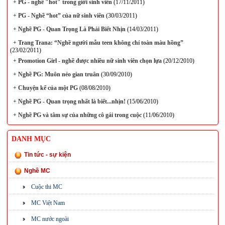
+
PG - nghề "hot" trong giới sinh viên
(17/11/2011)
+
PG - Nghề “hot” của nữ sinh viên
(30/03/2011)
+
Nghề PG - Quan Trọng Là Phải Biết Nhịn
(14/03/2011)
+
Trang Trana: “Nghề người mẫu teen không chỉ toàn màu hồng”
(23/02/2011)
+
Promotion Girl - nghề được nhiều nữ sinh viên chọn lựa
(20/12/2010)
+
Nghề PG: Muôn nẻo gian truân
(30/09/2010)
+
Chuyện kể của một PG
(08/08/2010)
+
Nghề PG - Quan trọng nhất là biết...nhịn!
(15/06/2010)
+
Nghề PG và tâm sự của những cô gái trong cuộc
(11/06/2010)
DANH MỤC
Tin tức - sự kiện
Nghề MC
Cuộc thi MC
MC Việt Nam
MC nước ngoài