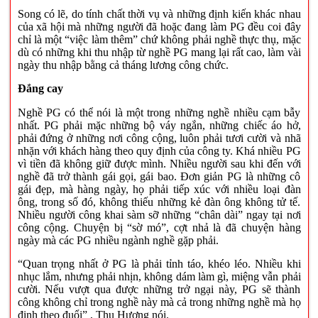
Song có lẽ, do tính chất thời vụ và những định kiến khác nhau
của xã hội mà những người đã hoặc đang làm PG đều coi đây
chỉ là một “việc làm thêm” chứ không phải nghề thực thụ, mặc
dù có những khi thu nhập từ nghề PG mang lại rất cao, làm vài
ngày thu nhập bằng cả tháng lương công chức.
Đắng cay
Nghề PG có thể nói là một trong những nghề nhiều cạm bẫy
nhất. PG phải mặc những bộ váy ngắn, những chiếc áo hở,
phải đứng ở những nơi công cộng, luôn phải tươi cười và nhã
nhặn với khách hàng theo quy định của công ty. Khá nhiều PG
vì tiền đã không giữ được mình. Nhiều người sau khi đến với
nghề đã trở thành gái gọi, gái bao. Đơn giản PG là những cô
gái đẹp, mà hàng ngày, họ phải tiếp xúc với nhiều loại đàn
ông, trong số đó, không thiếu những kẻ đàn ông không tử tế.
Nhiều người công khai sàm sỡ những “chân dài” ngay tại nơi
công cộng. Chuyện bị “sờ mó”, cợt nhả là đã chuyện hàng
ngày mà các PG nhiều ngành nghề gặp phải.
“Quan trọng nhất ở PG là phải tỉnh táo, khéo léo. Nhiều khi
nhục lắm, nhưng phải nhịn, không dám làm gì, miệng vẫn phải
cười. Nếu vượt qua được những trở ngại này, PG sẽ thành
công không chỉ trong nghề này mà cả trong những nghề mà họ
định theo đuổi” , Thu Hương nói.