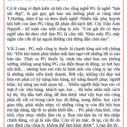
Có lẽ cũng vì định kiến xã hội cho rằng nghề PG là nghề “bán
sắc đẹp”, là gái gọi, gái bao mà không phải ai cũng như
T.Hương, dám ở lại và theo đuổi nghề. Nhiều bậc phụ huynh
khi biết con làm PG cũng đã phản đối kịch liệt. Chị Trần Ánh
Nguyệt - kế toán của một công ty nói: “Con gái tôi có theo
nghề nào thì theo chứ làm PG là cấm tiệt. Nhìn mấy PG mặc
ngắn cũn cỡn đi lại ngoài đường chả đứng đắn chút nào”.
V.K.Loan - PG một công ty thuốc lá chạnh lòng nói với chúng
tôi: “Đôi khi mình phải nhắm mắt làm ngơ với những lời xì xào
bàn tán. Thực ra PG thuốc lá, rượu bia như bọn em không
sướng, không sang bằng PG của điện thoại di động, xe hơi hay
nội thất… nhưng bọn em vừa là hình ảnh của công ty lại vừa
là những nhân viên kinh doanh. Bởi vậy, không chỉ đẹp mà
bọn em phải có kỹ năng bán hàng, kỹ năng thuyết phục người
khác, kỹ năng tạo mối quan hệ… Nhiều người thấy bọn em có
mặt ở các nhà hàng, khách sạn, bar… thì luôn nhìn một cách
kỳ thị. Họ đâu biết rằng, để làm được như vậy bọn em cũng
phải rất vất vả trong cách học đi đứng, trang điểm, học cách
giao tiếp, phải nhẫn nhịn; có những công ty còn đòi hỏi bọn
em tập dáng, tập đi xe phân khối lớn… PG phải chịu khó, chịu
khổ, chịu nhục nhiều lắm chị ạ. Bọn em làm ăn và thu nhập
chính đáng, có gì là xấu đâu. Còn về ăn mặc, đi lại, cái đó do
quy định của công ty, không thể làm khác được”, Loan ấm ức.