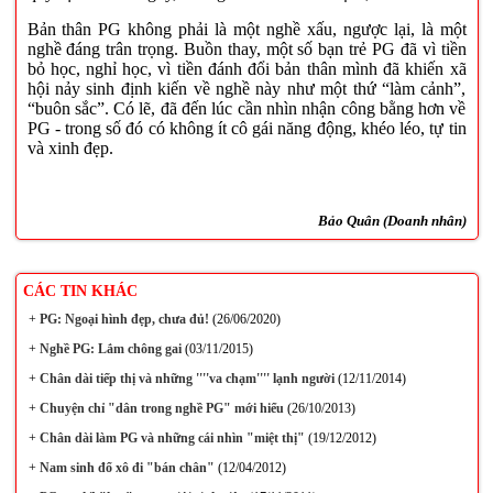
Bản thân PG không phải là một nghề xấu, ngược lại, là một
nghề đáng trân trọng. Buồn thay, một số bạn trẻ PG đã vì tiền
bỏ học, nghỉ học, vì tiền đánh đổi bản thân mình đã khiến xã
hội nảy sinh định kiến về nghề này như một thứ “làm cảnh”,
“buôn sắc”. Có lẽ, đã đến lúc cần nhìn nhận công bằng hơn về
PG - trong số đó có không ít cô gái năng động, khéo léo, tự tin
và xinh đẹp.
Bảo Quân (Doanh nhân)
CÁC TIN KHÁC
+
PG: Ngoại hình đẹp, chưa đủ!
(26/06/2020)
+
Nghề PG: Lắm chông gai
(03/11/2015)
+
Chân dài tiếp thị và những ''''va chạm'''' lạnh người
(12/11/2014)
+
Chuyện chỉ "dân trong nghề PG" mới hiểu
(26/10/2013)
+
Chân dài làm PG và những cái nhìn "miệt thị"
(19/12/2012)
+
Nam sinh đổ xô đi "bán chân"
(12/04/2012)