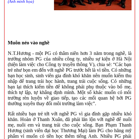
(Ảnh minh họa)
Muôn nẻo vào nghề
N.T.Hương - một PG có thâm niên hơn 3 năm trong nghề, là
trưởng nhóm PG của nhiều công ty, nhiều sự kiện ở Hà Nội
(hiện làm việc cho Công ty truyền thông V), chia sẻ: “Các bạn
trẻ như bọn em đến với nghề PG trước hết là vì tiền. Có những
bạn học sinh, sinh viên gia đình khó khăn nên muốn kiếm thu
nhập để trang trải học hành, trang trải cuộc sống. Có những
bạn lại thích kiếm tiền để không phải phụ thuộc vào bố mẹ,
thích tự lập, tự khẳng định mình. Một số khác muốn có môi
trường rèn luyện về giao tiếp, tạo các mối quan hệ bởi PG
thường xuyên thay đổi môi trường làm việc”.
Rất nhiều bạn trẻ tới với nghề PG vì gia đình gặp nhiều khó
khăn. Hoàn ở Thanh Xuân, đã phải lăn lộn với nghề để nuôi
mẹ, nuôi em và trang trải cho cuộc sống. Bạn Phạm Thanh
Hương (sinh viên đại học Thương Mại) làm PG cho hãng mỹ
phẩm vì muốn có tiền học thêm tiếng Anh. Nhiều PG phải