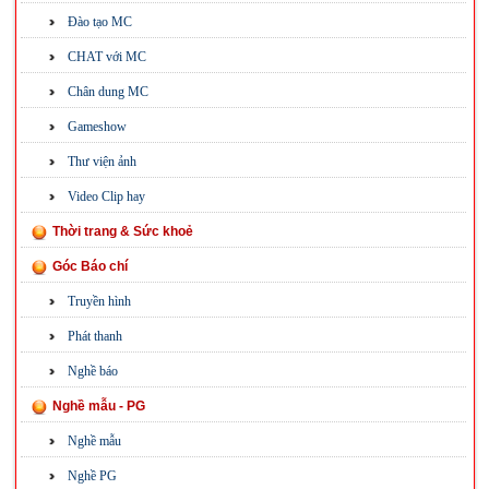
Đào tạo MC
CHAT với MC
Chân dung MC
Gameshow
Thư viện ảnh
Video Clip hay
Thời trang & Sức khoẻ
Góc Báo chí
Truyền hình
Phát thanh
Nghề báo
Nghề mẫu - PG
Nghề mẫu
Nghề PG