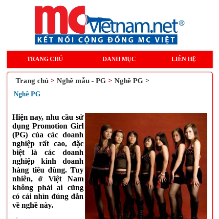
TRANG CHỦ
DANH MỤC
LIÊN HỆ
Trang chủ
>
Nghề mẫu - PG
>
Nghề PG >
Nghề PG
Hiện nay, nhu cầu sử
dụng Promotion Girl
(PG) của các doanh
nghiệp rất cao, đặc
biệt là các doanh
nghiệp kinh doanh
hàng tiêu dùng. Tuy
nhiên, ở Việt Nam
không phải ai cũng
có cái nhìn đúng đắn
về nghề này.