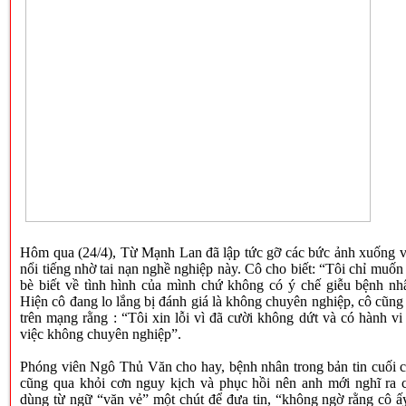
Hôm qua (24/4), Từ Mạnh Lan đã lập tức gỡ các bức ảnh xuống v
nổi tiếng nhờ tai nạn nghề nghiệp này. Cô cho biết: “Tôi chỉ muốn
bè biết về tình hình của mình chứ không có ý chế giễu bệnh nh
Hiện cô đang lo lắng bị đánh giá là không chuyên nghiệp, cô cũng 
trên mạng rằng : “Tôi xin lỗi vì đã cười không dứt và có hành vi
việc không chuyên nghiệp”.
Phóng viên Ngô Thủ Văn cho hay, bệnh nhân trong bản tin cuối 
cũng qua khỏi cơn nguy kịch và phục hồi nên anh mới nghĩ ra 
dùng từ ngữ “văn vẻ” một chút để đưa tin, “không ngờ rằng cô ấy