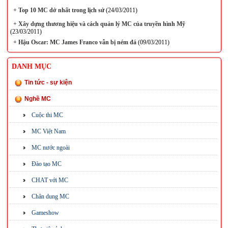
+
Top 10 MC dở nhất trong lịch sử
(24/03/2011)
+
Xây dựng thương hiệu và cách quản lý MC của truyền hình Mỹ
(23/03/2011)
+
Hậu Oscar: MC James Franco vẫn bị ném đá
(09/03/2011)
DANH MỤC
Tin tức - sự kiện
Nghề MC
Cuộc thi MC
MC Việt Nam
MC nước ngoài
Đào tạo MC
CHAT với MC
Chân dung MC
Gameshow