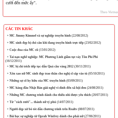
cười đến mức ấy".
Theo
Vietna
CÁC TIN KHÁC
+
MC Jimmy Kimmel và sự nghiệp truyền hình
(22/08/2012)
+
MC xinh đẹp bị chó cắn khi đang truyền hình trực tiếp
(23/02/2012)
+
Cuộc đua của MC cũ
(15/01/2012)
+
Tai nạn nghề nghiệp: MC Phương Linh giẫm tụt váy Tôn Phi Phi
(16/12/2011)
+
MC bị chỉ trích tiếp tục dẫn Quả cầu vàng 2012
(30/11/2011)
+
Xôn xao nữ MC xinh đẹp trao thân cho nghị sĩ sắp vào tù
(05/10/2011)
+
Những sự cố hy hữu của MC truyền hình
(03/09/2011)
+
MC hàng đầu Nhật Bản giải nghệ vì dính đến xã hội đen
(24/08/2011)
+
Những MC chương trình dành cho thiếu nhi được yêu thích
(20/07/2011)
+
Từ "rách rưới"... thành nữ tỷ phú
(14/07/2011)
+
Người đẹp xứ bò tót dẫn chương trình trên Realtv
(08/07/2011)
+
Bài học sự nghiệp từ Oprah Winfrey dành cho phái nữ
(27/06/2011)