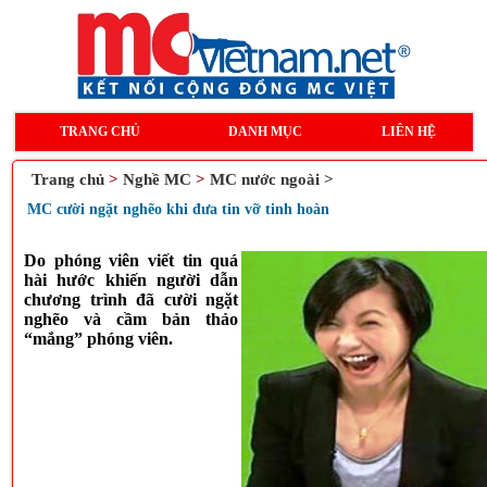
TRANG CHỦ
DANH MỤC
LIÊN HỆ
Trang chủ
>
Nghề MC
>
MC nước ngoài >
MC cười ngặt nghẽo khi đưa tin vỡ tinh hoàn
Do phóng viên viết tin quá
hài hước khiến người dẫn
chương trình đã cười ngặt
nghẽo và cầm bản thảo
“mắng” phóng viên.