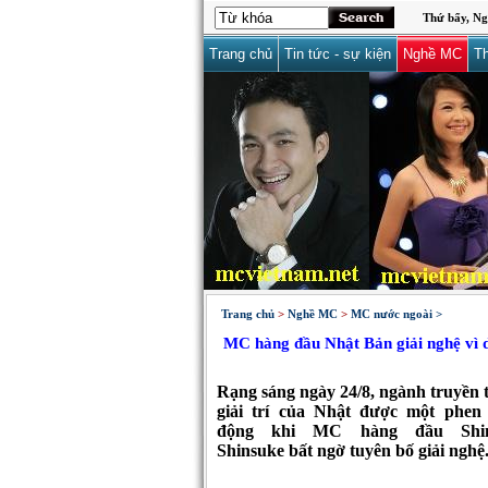
Thứ bẩy, Ng
Trang chủ
Tin tức - sự kiện
Nghề MC
Th
Trang chủ
>
Nghề MC
>
MC nước ngoài >
MC hàng đầu Nhật Bản giải nghệ vì d
Rạng sáng ngày 24/8, ngành truyền 
giải trí của Nhật được một phen
động khi MC hàng đầu Shi
Shinsuke bất ngờ tuyên bố giải nghệ