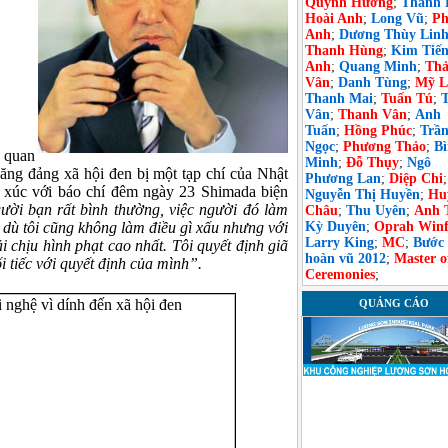
Quỳnh Hương
;
Thanh 
Hoài Anh
;
Long Vũ
;
Ph
Anh
;
Dương Thùy Lin
Thanh Hùng
;
Kim Tiế
Anh
;
Quang Minh
;
Th
Vân
;
Danh Tùng
;
Mỹ L
Thanh Mai
;
Tuấn Tú
;
Vân
;
Thanh Vân
;
Anh
Tuấn
;
Hồng Phúc
;
Trầ
Ngọc
;
Phương Thảo
;
B
i quan
Minh
;
Đỗ Thụy
;
Ngô
ăng đảng xã hội đen bị một tạp chí của Nhật
Phương Lan
;
Diệp Chi
;
ếp xúc với báo chí đêm ngày 23 Shimada biện
Nguyễn Thị Huyền
;
Hu
gười bạn rất bình thường, việc người đó làm
Châu
;
Thu Uyên
;
Anh 
ặc dù tôi cũng không làm điều gì xấu nhưng với
Kỳ Duyên
;
Oprah Winf
Larry King
;
MC
;
Bước
i chịu hình phạt cao nhất. Tôi quyết định giã
hoàn vũ 2012
;
Master o
i tiếc với quyết định của mình”.
Ceremonies
;
QUẢNG CÁO