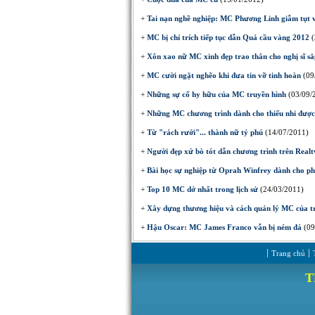
+
Tai nạn nghề nghiệp: MC Phương Linh giẫm tụt 
+
MC bị chỉ trích tiếp tục dẫn Quả cầu vàng 2012
(
+
Xôn xao nữ MC xinh đẹp trao thân cho nghị sĩ sắ
+
MC cười ngặt nghẽo khi đưa tin vỡ tinh hoàn
(09
+
Những sự cố hy hữu của MC truyền hình
(03/09/
+
Những MC chương trình dành cho thiếu nhi được 
+
Từ "rách rưới"... thành nữ tỷ phú
(14/07/2011)
+
Người đẹp xứ bò tót dẫn chương trình trên Realt
+
Bài học sự nghiệp từ Oprah Winfrey dành cho ph
+
Top 10 MC dở nhất trong lịch sử
(24/03/2011)
+
Xây dựng thương hiệu và cách quản lý MC của t
+
Hậu Oscar: MC James Franco vẫn bị ném đá
(09
Trang chủ
T