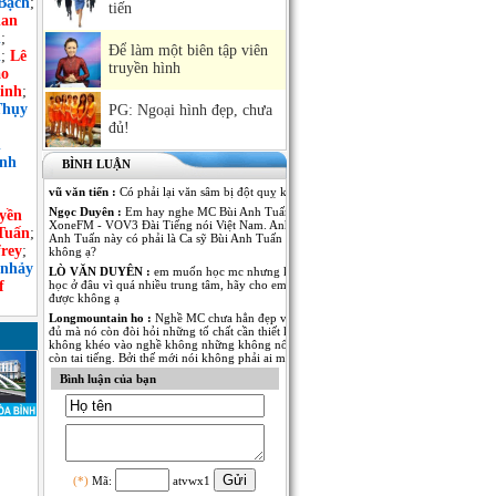
Bạch
;
tiến
an
h
;
Để làm một biên tập viên
n
;
Lê
truyền hình
ảo
inh
;
Thụy
PG: Ngoại hình đẹp, chưa
đủ!
n
ình
BÌNH LUẬN
vũ văn tiến :
Có phải lại văn sâm bị đột quỵ không
Ngọc Duyên :
Em hay nghe MC Bùi Anh Tuấn dẫn Kênh
yền
XoneFM - VOV3 Đài Tiếng nói Việt Nam. Anh MC Bùi
Tuấn
;
Anh Tuấn này có phải là Ca sỹ Bùi Anh Tuấn - The Voice
rey
;
không ạ?
 nhảy
LÒ VĂN DUYÊN :
em muốn học mc nhưng không biết
f
học ở đâu vì quá nhiều trung tâm, hãy cho em lời khuyên
được không ạ
Longmountain ho :
Nghề MC chưa hẳn đẹp và nổi tiếng là
đủ mà nó còn đòi hỏi những tố chất cần thiết khác. nếu
không khéo vào nghề không những không nổi tiếng mà
còn tai tiếng. Bởi thế mới nói không phải ai muốn làm MC
cũng được.
Bình luận của bạn
Anh Kim :
Em muốn có thêm thông tin về MC Thái Dương
của Đài PT-TH Long An. Anh ấy dẫn rất nhiều thể loại
chương trình từ thời sự đến giải trí đều rất thu hút. Mong
MC Việt Nam cho em biết thêm nhiều thông tin của anh
MC này!
Ngô Thu Thủy :
Mỗi người một vẻ, 10 phân vẹn...9.5 :).
Mỗi người đã thể hiện rất tốt trong vị trí của mình! Chúc
(*)
Mã:
atvwx1
các anh chị thành công và cố gắng hơn nữa trong nghề MC