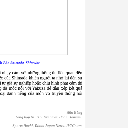
t Bản
Shimada Shinsuke
ất nhạy cảm với những thông tin liên quan đến
c của Shimada khiến người ta nhớ lại đến sự
i từ giã sự nghiệp hoặc chịu hình phạt cấm thi
ọ đã móc nối với Yakuza để dàn xếp kết quả
hoại danh tiếng của môn võ truyền thống nổi
Hữu Bằng
Tổng hợp từ: TBS Tivi news, Hochi Yomiuri,
Sports Hochi, Yahoo Japan News.../VTCnews