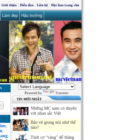
Giới thiệu
Diễn đàn
Liên hệ
Đặt làm trang chủ
Làm đẹp
Hậu trường
N
Powered by
Translate
TIN MỚI NHẤT
Những MC nam có duyên
với nhan sắc Việt
Bảo vệ giọng nói như thế
Sâm
;
nào?
n
;
hang
;
Thời cơ “vàng” để thăng