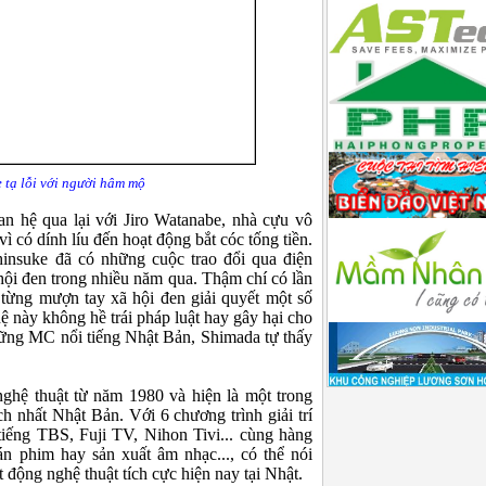
 tạ lỗi với người hâm mộ
n hệ qua lại với Jiro Watanabe, nhà cựu vô
ì có dính líu đến hoạt động bắt cóc tống tiền.
insuke đã có những cuộc trao đổi qua điện
 hội đen trong nhiều năm qua. Thậm chí có lần
từng mượn tay xã hội đen giải quyết một số
 này không hề trái pháp luật hay gây hại cho
hững MC nổi tiếng Nhật Bản, Shimada tự thấy
nghệ thuật từ năm 1980 và hiện là một trong
 nhất Nhật Bản. Với 6 chương trình giải trí
tiếng TBS, Fuji TV, Nihon Tivi... cùng hàng
án phim hay sản xuất âm nhạc..., có thể nói
động nghệ thuật tích cực hiện nay tại Nhật.