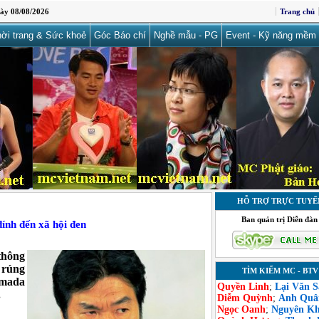
ày 08/08/2026
Trang chủ
ời trang & Sức khoẻ
Góc Báo chí
Nghề mẫu - PG
Event - Kỹ năng mềm
HỖ TRỢ TRỰC TUYẾ
Ban quản trị Diễn đàn
ính đến xã hội đen
thông
 rúng
TÌM KIẾM MC - BTV
mada
Quyền Linh
;
Lại Văn 
.
Diễm Quỳnh
;
Anh Quâ
Ngọc Oanh
;
Nguyên K