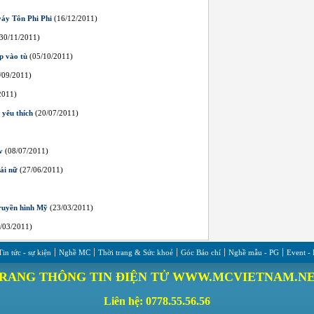
váy Tôn Phi Phi
(16/12/2011)
30/11/2011)
p vào tù
(05/10/2011)
/09/2011)
2011)
yêu thích
(20/07/2011)
v
(08/07/2011)
ái nữ
(27/06/2011)
ruyền hình Mỹ
(23/03/2011)
/03/2011)
Tin tức - sự kiện
Nghề MC
Thời trang & Sức khoẻ
Góc Báo chí
Nghề mẫu - PG
Event -
RANG THÔNG TIN ĐIỆN TỬ WWW.MCVIETNAM.N
Liên hệ: 0778.55.56.56