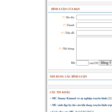
BÌNH LUẬN CỦA BẠN
(*)
Họ tên:
(*)
Email:
(*)
Tiêu đề:
(*)
Nội dung:
Mã:
cim239
NỘI DUNG CÁC BÌNH LUẬN
CÁC TIN KHÁC
+
MC Jimmy Kimmel và sự nghiệp truyền hình
(22
+
MC xinh đẹp bị chó cắn khi đang truyền hình trực
+
Cuộc đua của MC cũ
(15/01/2012)