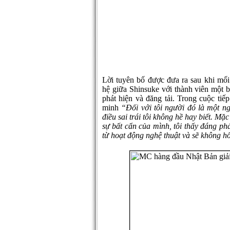
Lời tuyên bố được đưa ra sau khi mố
hệ giữa Shinsuke với thành viên một b
phát hiện và đăng tải. Trong cuộc ti
minh
“Đối với tôi người đó là một n
điều sai trái tôi không hề hay biết. M
sự bất cẩn của mình, tôi thấy đáng phả
từ hoạt động nghệ thuật và sẽ không hố