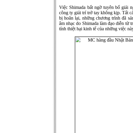
Việc Shimada bất ngờ tuyên bố giải n
công ty giải trí trở tay không kịp. Tất
bị hoãn lại, những chương trình đã s
âm nhạc do Shimada làm đạo diễn từ tr
tính thiệt hại kinh tế của những việc nà