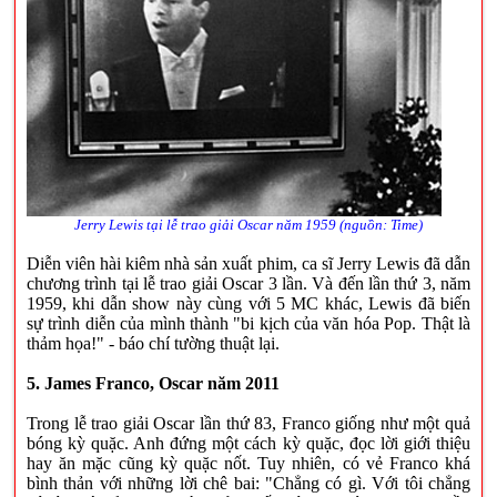
Jerry Lewis tại lễ trao giải Oscar năm 1959 (nguồn: Time)
Diễn viên hài kiêm nhà sản xuất phim, ca sĩ Jerry Lewis đã dẫn
chương trình tại lễ trao giải Oscar 3 lần. Và đến lần thứ 3, năm
1959, khi dẫn show này cùng với 5 MC khác, Lewis đã biến
sự trình diễn của mình thành "bi kịch của văn hóa Pop. Thật là
thảm họa!" - báo chí tường thuật lại.
5. James Franco, Oscar năm 2011
Trong lễ trao giải Oscar lần thứ 83, Franco giống như một quả
bóng kỳ quặc. Anh đứng một cách kỳ quặc, đọc lời giới thiệu
hay ăn mặc cũng kỳ quặc nốt. Tuy nhiên, có vẻ Franco khá
bình thản với những lời chê bai: "Chẳng có gì. Với tôi chẳng