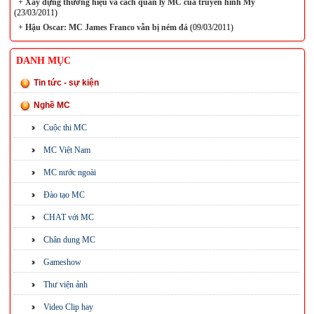
+
Xây dựng thương hiệu và cách quản lý MC của truyền hình Mỹ
(23/03/2011)
+
Hậu Oscar: MC James Franco vẫn bị ném đá
(09/03/2011)
DANH MỤC
Tin tức - sự kiện
Nghề MC
Cuộc thi MC
MC Việt Nam
MC nước ngoài
Đào tạo MC
CHAT với MC
Chân dung MC
Gameshow
Thư viện ảnh
Video Clip hay