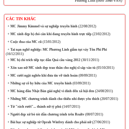
Phương Linh (
theo Time/VNN)
CÁC TIN KHÁC
+
MC Jimmy Kimmel và sự nghiệp truyền hình
(22/08/2012)
+
MC xinh đẹp bị chó cắn khi đang truyền hình trực tiếp
(23/02/2012)
+
Cuộc đua của MC cũ
(15/01/2012)
+
Tai nạn nghề nghiệp: MC Phương Linh giẫm tụt váy Tôn Phi Phi
(16/12/2011)
+
MC bị chỉ trích tiếp tục dẫn Quả cầu vàng 2012
(30/11/2011)
+
Xôn xao nữ MC xinh đẹp trao thân cho nghị sĩ sắp vào tù
(05/10/2011)
+
MC cười ngặt nghẽo khi đưa tin vỡ tinh hoàn
(09/09/2011)
+
Những sự cố hy hữu của MC truyền hình
(03/09/2011)
+
MC hàng đầu Nhật Bản giải nghệ vì dính đến xã hội đen
(24/08/2011)
+
Những MC chương trình dành cho thiếu nhi được yêu thích
(20/07/2011)
+
Từ "rách rưới"... thành nữ tỷ phú
(14/07/2011)
+
Người đẹp xứ bò tót dẫn chương trình trên Realtv
(08/07/2011)
+
Bài học sự nghiệp từ Oprah Winfrey dành cho phái nữ
(27/06/2011)