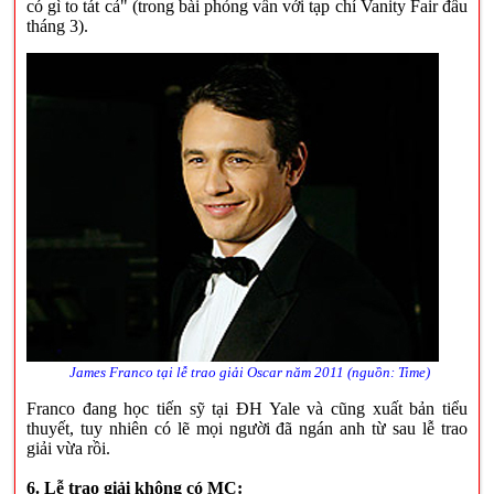
có gì to tát cả" (trong bài phỏng vấn với tạp chí Vanity Fair đầu
tháng 3).
James Franco tại lễ trao giải Oscar năm 2011 (nguồn: Time)
Franco đang học tiến sỹ tại ĐH Yale và cũng xuất bản tiểu
thuyết, tuy nhiên có lẽ mọi người đã ngán anh từ sau lễ trao
giải vừa rồi.
6. Lễ trao giải không có MC: