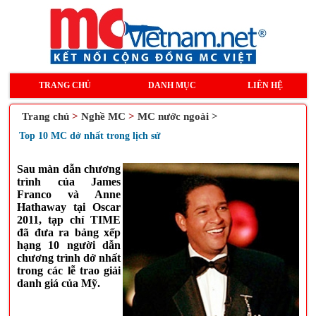
TRANG CHỦ
DANH MỤC
LIÊN HỆ
Trang chủ
>
Nghề MC
>
MC nước ngoài >
Top 10 MC dở nhất trong lịch sử
Sau màn dẫn chương
trình của James
Franco và Anne
Hathaway tại Oscar
2011, tạp chí TIME
đã đưa ra bảng xếp
hạng 10 người dẫn
chương trình dở nhất
trong các lễ trao giải
danh giá của Mỹ.