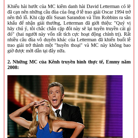
Khiếu hài hước của MC kiêm danh hài David Letterman có lẽ
đã cạn nên những câu đùa của ông ở lễ trao giải Oscar 1994 trở
nên thô lỗ. Khi cặp đôi Susan Sarandon và Tim Robbins ra sân
khấu để nhận giải thưởng, Letterman đã giới thiệu: "Quý vị
hãy chú ý, tôi chắc chắn cặp đôi này sẽ lại tuyên truyền cái gì
đó" (hai người này vốn rất tích cực hoạt động chính trị). Rất
nhiều câu đùa vô duyên khác của Letterman đã khiến buổi lễ
trao giải trở thành một "huyền thoại" và MC này không bao
giờ được mời dẫn tại đây nữa.
2. Những MC của Kênh truyền hình thực tế, Emmy năm
2008: