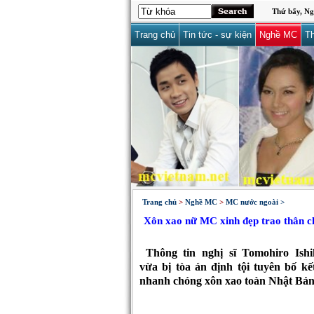
Thứ bẩy, Ng
Trang chủ
Tin tức - sự kiện
Nghề MC
Th
Trang chủ
>
Nghề MC
>
MC nước ngoài >
Xôn xao nữ MC xinh đẹp trao thân cho
Thông tin nghị sĩ Tomohiro Ish
vừa bị tòa án định tội tuyên bố kế
nhanh chóng xôn xao toàn Nhật Bản