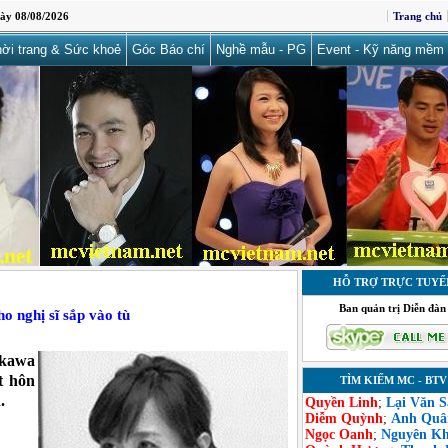
ày 08/08/2026
Trang chủ
ời trang & Sức khoẻ
Góc Báo chí
Nghề mẫu - PG
Event - Kỹ năng mềm
HỖ TRỢ TRỰC TUYẾ
Ban quản trị Diễn đàn
 nghị sĩ sắp vào tù
ikawa
t hôn
TÌM KIẾM MC - BTV
.
Quyền Linh
;
Lại Văn 
Diễm Quỳnh
;
Anh Quâ
Ngọc Oanh
;
Nguyên K