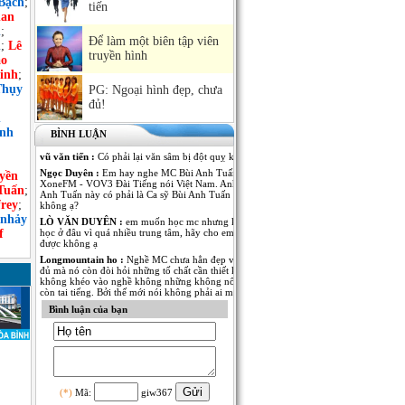
Bạch
;
tiến
an
h
;
Để làm một biên tập viên
n
;
Lê
truyền hình
ảo
inh
;
Thụy
PG: Ngoại hình đẹp, chưa
đủ!
n
ình
BÌNH LUẬN
vũ văn tiến :
Có phải lại văn sâm bị đột quỵ không
Ngọc Duyên :
Em hay nghe MC Bùi Anh Tuấn dẫn Kênh
yền
XoneFM - VOV3 Đài Tiếng nói Việt Nam. Anh MC Bùi
Tuấn
;
Anh Tuấn này có phải là Ca sỹ Bùi Anh Tuấn - The Voice
rey
;
không ạ?
 nhảy
LÒ VĂN DUYÊN :
em muốn học mc nhưng không biết
f
học ở đâu vì quá nhiều trung tâm, hãy cho em lời khuyên
được không ạ
Longmountain ho :
Nghề MC chưa hẳn đẹp và nổi tiếng là
đủ mà nó còn đòi hỏi những tố chất cần thiết khác. nếu
không khéo vào nghề không những không nổi tiếng mà
còn tai tiếng. Bởi thế mới nói không phải ai muốn làm MC
cũng được.
Bình luận của bạn
Anh Kim :
Em muốn có thêm thông tin về MC Thái Dương
của Đài PT-TH Long An. Anh ấy dẫn rất nhiều thể loại
chương trình từ thời sự đến giải trí đều rất thu hút. Mong
MC Việt Nam cho em biết thêm nhiều thông tin của anh
MC này!
Ngô Thu Thủy :
Mỗi người một vẻ, 10 phân vẹn...9.5 :).
Mỗi người đã thể hiện rất tốt trong vị trí của mình! Chúc
(*)
Mã:
giw367
các anh chị thành công và cố gắng hơn nữa trong nghề MC