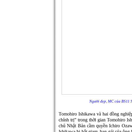
Người đẹp, MC của BS11 Sa
Tomohiro Ishikawa và hai đồng nghiệp
chính trị” trong thời gian Tomohiro I
chủ Nhật Bản cầm quyền Ichiro Ozawa
Ishikawa bị bắt giam, bạn gái của ông 