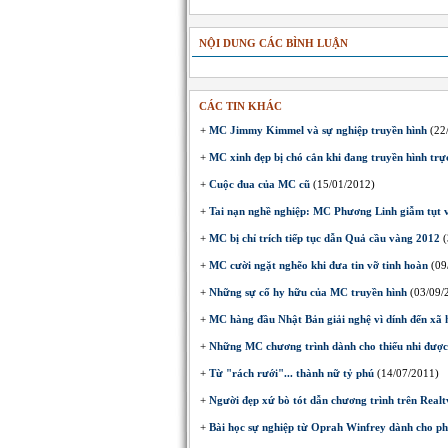
NỘI DUNG CÁC BÌNH LUẬN
CÁC TIN KHÁC
+
MC Jimmy Kimmel và sự nghiệp truyền hình
(22
+
MC xinh đẹp bị chó cắn khi đang truyền hình trực
+
Cuộc đua của MC cũ
(15/01/2012)
+
Tai nạn nghề nghiệp: MC Phương Linh giẫm tụt 
+
MC bị chỉ trích tiếp tục dẫn Quả cầu vàng 2012
(
+
MC cười ngặt nghẽo khi đưa tin vỡ tinh hoàn
(09
+
Những sự cố hy hữu của MC truyền hình
(03/09/
+
MC hàng đầu Nhật Bản giải nghệ vì dính đến xã 
+
Những MC chương trình dành cho thiếu nhi được 
+
Từ "rách rưới"... thành nữ tỷ phú
(14/07/2011)
+
Người đẹp xứ bò tót dẫn chương trình trên Realt
+
Bài học sự nghiệp từ Oprah Winfrey dành cho ph