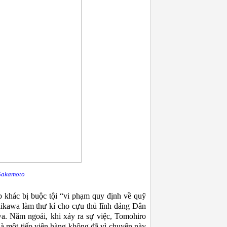
kamoto
 khác bị buộc tội “vi phạm quy định về quỹ
shikawa làm thư kí cho cựu thủ lĩnh đảng Dân
. Năm ngoái, khi xảy ra sự việc, Tomohiro
là một tiếp viên hàng không đã vì chuyện này