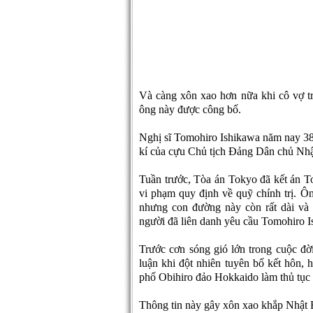
Và càng xôn xao hơn nữa khi cô vợ t
ông này được công bố.
Nghị sĩ Tomohiro Ishikawa năm nay 38 t
kí của cựu Chủ tịch Đảng Dân chủ Nhậ
Tuần trước, Tòa án Tokyo đã kết án T
vi phạm quy định về quỹ chính trị. Ô
nhưng con đường này còn rất dài và
người đã liên danh yêu cầu Tomohiro Is
Trước cơn sóng gió lớn trong cuộc đờ
luận khi đột nhiên tuyên bố kết hôn,
phố Obihiro đảo Hokkaido làm thủ tục 
Thông tin này gây xôn xao khắp Nhật B