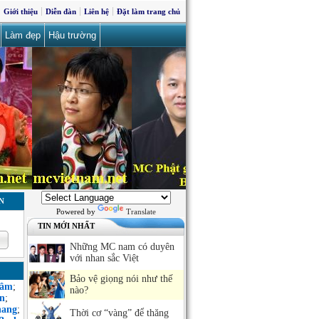
Giới thiệu
Diễn đàn
Liên hệ
Đặt làm trang chủ
Làm đẹp
Hậu trường
N
Powered by
Translate
TIN MỚI NHẤT
Những MC nam có duyên
với nhan sắc Việt
Bảo vệ giọng nói như thế
Sâm
;
nào?
n
;
hang
;
Thời cơ “vàng” để thăng