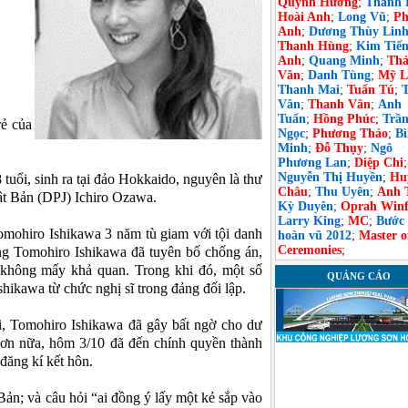
Quỳnh Hương
;
Thanh 
Hoài Anh
;
Long Vũ
;
Ph
Anh
;
Dương Thùy Lin
Thanh Hùng
;
Kim Tiế
Anh
;
Quang Minh
;
Th
Vân
;
Danh Tùng
;
Mỹ L
Thanh Mai
;
Tuấn Tú
;
Vân
;
Thanh Vân
;
Anh
Tuấn
;
Hồng Phúc
;
Trầ
rẻ của
Ngọc
;
Phương Thảo
;
B
Minh
;
Đỗ Thụy
;
Ngô
Phương Lan
;
Diệp Chi
;
Nguyễn Thị Huyền
;
Hu
uổi, sinh ra tại đảo Hokkaido, nguyên là thư
Châu
;
Thu Uyên
;
Anh 
t Bản (DPJ) Ichiro Ozawa.
Kỳ Duyên
;
Oprah Winf
Larry King
;
MC
;
Bước
omohiro Ishikawa 3 năm tù giam với tội danh
hoàn vũ 2012
;
Master o
Ceremonies
;
ng Tomohiro Ishikawa đã tuyên bố chống án,
 không mấy khả quan. Trong khi đó, một số
QUẢNG CÁO
hikawa từ chức nghị sĩ trong đảng đối lập.
i, Tomohiro Ishikawa đã gây bất ngờ cho dư
 hơn nữa, hôm 3/10 đã đến chính quyền thành
đăng kí kết hôn.
ản; và câu hỏi “ai đồng ý lấy một kẻ sắp vào