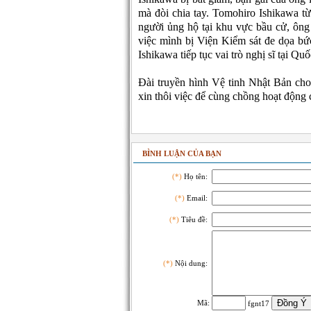
mà đòi chia tay. Tomohiro Ishikawa t
người ủng hộ tại khu vực bầu cử, ông đ
việc mình bị Viện Kiểm sát đe dọa bứ
Ishikawa tiếp tục vai trò nghị sĩ tại Qu
Đài truyền hình Vệ tinh Nhật Bản cho
xin thôi việc để cùng chồng hoạt động 
BÌNH LUẬN CỦA BẠN
(*)
Họ tên:
(*)
Email:
(*)
Tiêu đề:
(*)
Nội dung:
Mã:
fgnt17