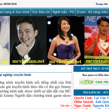
ày 08/08/2026
Trang chủ
ời trang & Sức khoẻ
Góc Báo chí
Nghề mẫu - PG
Event - Kỹ năng mềm
HỖ TRỢ TRỰC TUYẾ
 nghiệp truyền hình
Ban quản trị Diễn đàn
g trình truyền hình nổi tiếng nhất của Đài
án giả truyền hình theo dõi có tên gọi Jimmy
ương trình talk show dưới sự dẫn dắt của MC
TÌM KIẾM MC - BTV
giải Emmy Người dẫn chương trình game show
Quyền Linh
;
Lại Văn 
Diễm Quỳnh
;
Anh Quâ
Ngọc Oanh
;
Nguyên K
Chi tiết »