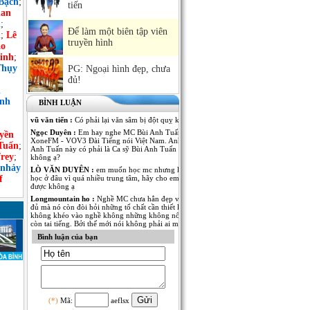
Bạch
;
tiến
an
h
;
Để làm một biên tập viên
n
;
Lê
truyền hình
ảo
inh
;
Thụy
PG: Ngoại hình đẹp, chưa
đủ!
n
ình
BÌNH LUẬN
vũ văn tiến :
Có phải lại văn sâm bị đột quỵ không
Ngọc Duyên :
Em hay nghe MC Bùi Anh Tuấn dẫn Kênh
yền
XoneFM - VOV3 Đài Tiếng nói Việt Nam. Anh MC Bùi
Tuấn
;
Anh Tuấn này có phải là Ca sỹ Bùi Anh Tuấn - The Voice
rey
;
không ạ?
 nhảy
LÒ VĂN DUYÊN :
em muốn học mc nhưng không biết
f
học ở đâu vì quá nhiều trung tâm, hãy cho em lời khuyên
được không ạ
Longmountain ho :
Nghề MC chưa hẳn đẹp và nổi tiếng là
đủ mà nó còn đòi hỏi những tố chất cần thiết khác. nếu
không khéo vào nghề không những không nổi tiếng mà
còn tai tiếng. Bởi thế mới nói không phải ai muốn làm MC
cũng được.
Bình luận của bạn
Anh Kim :
Em muốn có thêm thông tin về MC Thái Dương
của Đài PT-TH Long An. Anh ấy dẫn rất nhiều thể loại
chương trình từ thời sự đến giải trí đều rất thu hút. Mong
MC Việt Nam cho em biết thêm nhiều thông tin của anh
MC này!
Ngô Thu Thủy :
Mỗi người một vẻ, 10 phân vẹn...9.5 :).
Mỗi người đã thể hiện rất tốt trong vị trí của mình! Chúc
(*)
Mã:
aeflsx
các anh chị thành công và cố gắng hơn nữa trong nghề MC