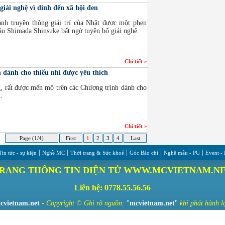
ải nghệ vì dính đến xã hội đen
nh truyền thông giải trí của Nhật được một phen
u Shimada Shinsuke bất ngờ tuyên bố giải nghệ.
Chi tiết »
dành cho thiếu nhi được yêu thích
, rất được mến mộ trên các Chương trình dành cho
.
Chi tiết »
Page (1/4)
First
1
2
3
4
Last
Tin tức - sự kiện
Nghề MC
Thời trang & Sức khoẻ
Góc Báo chí
Nghề mẫu - PG
Event -
RANG THÔNG TIN ĐIỆN TỬ WWW.MCVIETNAM.N
Liên hệ: 0778.55.56.56
cvietnam.net
- Copyright ©
Ghi rõ nguồn:
"
mcvietnam.net
"
khi phát hành lạ