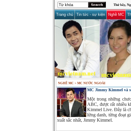
Thứ bẩy, Ng
Trang chủ
Tin tức - sự kiện
Nghề MC
Th
NGHỀ MC > MC NƯỚC NGOÀI
MC Jimmy Kimmel và sự
Một trong những chươn
ABC, được rất nhiều kh
Kimmel Live. Đây là ch
lừng danh, từng đoạt 
xuất sắc nhất, Jimmy Kimmel.