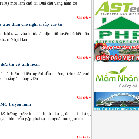
PA) mời làm chủ trì Quả cầu vàng năm tới.
Chi tiết »
trao thân cho nghị sĩ sắp vào tù
o Ishikawa vừa bị tòa án định tội tuyến bố kết hôn
o toàn Nhật Bản.
Chi tiết »
đưa tin vỡ tinh hoàn
uá hài hước khiến người dẫn chương trình đã cười
ảo “mắng” phóng viên.
Chi tiết »
 MC truyền hình
kỹ lưỡng trước khi lên hình nhưng đôi khi những
ruyền hình vẫn gặp phải sự cố ngoài mong muốn.
Chi tiết »