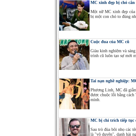
MC xinh đẹp bị chó cắn 
Một nữ MC xinh đẹp của t
bị một con chó to đùng nh
Cuộc đua của MC cũ
Giàu kinh nghiệm và sáng
trình cũ luôn tạo sự mới 
Tai nạn nghề nghiệp: M
Phương Linh, MC đã giẫm 
được chuộc lỗi bằng cách 
mình.
MC bị chỉ trích tiếp tụ
Sau trò đùa bôi nhọ các tên
là "vô duyên", danh hài n