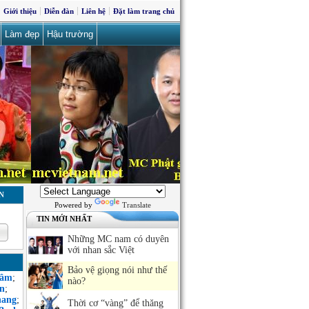
Giới thiệu
Diễn đàn
Liên hệ
Đặt làm trang chủ
Làm đẹp
Hậu trường
N
Powered by
Translate
TIN MỚI NHẤT
Những MC nam có duyên
với nhan sắc Việt
Bảo vệ giọng nói như thế
Sâm
;
nào?
n
;
hang
;
Thời cơ “vàng” để thăng