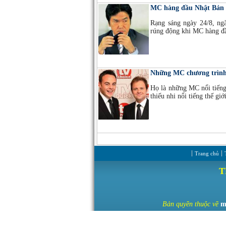
MC hàng đầu Nhật Bản gi
Rạng sáng ngày 24/8, ngà
rúng động khi MC hàng đầ
Những MC chương trình 
Họ là những MC nổi tiếng
thiếu nhi nổi tiếng thế giới
Trang chủ
T
Bản
quyền thuộc về
m