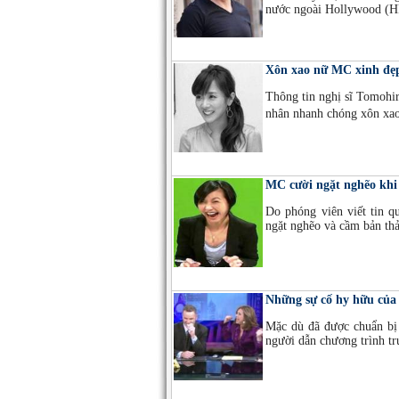
nước ngoài Hollywood (HF
Xôn xao nữ MC xinh đẹp 
Thông tin nghị sĩ Tomohir
nhân nhanh chóng xôn xa
MC cười ngặt nghẽo khi 
Do phóng viên viết tin q
ngặt nghẽo và cầm bản th
Những sự cố hy hữu của
Mặc dù đã được chuẩn bị 
người dẫn chương trình t