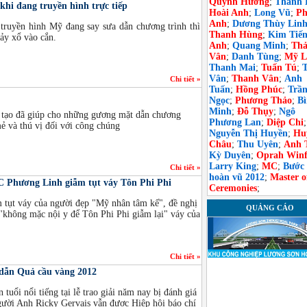
Quỳnh Hương
;
Thanh 
khi đang truyền hình trực tiếp
Hoài Anh
;
Long Vũ
;
Ph
Anh
;
Dương Thùy Lin
ruyền hình Mỹ đang say sưa dẫn chương trình thì
Thanh Hùng
;
Kim Tiế
ảy xổ vào cắn.
Anh
;
Quang Minh
;
Th
Vân
;
Danh Tùng
;
Mỹ L
Thanh Mai
;
Tuấn Tú
;
Vân
;
Thanh Vân
;
Anh
Chi tiết »
Tuấn
;
Hồng Phúc
;
Trầ
Ngọc
;
Phương Thảo
;
B
Minh
;
Đỗ Thụy
;
Ngô
 tạo đã giúp cho những gương mặt dẫn chương
Phương Lan
;
Diệp Chi
;
mẻ và thú vị đối với công chúng
Nguyễn Thị Huyền
;
Hu
Châu
;
Thu Uyên
;
Anh 
Kỳ Duyên
;
Oprah Winf
Larry King
;
MC
;
Bước
Chi tiết »
hoàn vũ 2012
;
Master o
C Phương Linh giẫm tụt váy Tôn Phi Phi
Ceremonies
;
tụt váy của người đẹp "Mỹ nhân tâm kế", đề nghị
QUẢNG CÁO
"không mặc nội y để Tôn Phi Phi giẫm lại" váy của
Chi tiết »
c dẫn Quả cầu vàng 2012
 tuổi nổi tiếng tại lễ trao giải năm nay bị đánh giá
gười Anh Ricky Gervais vẫn được Hiệp hội báo chí