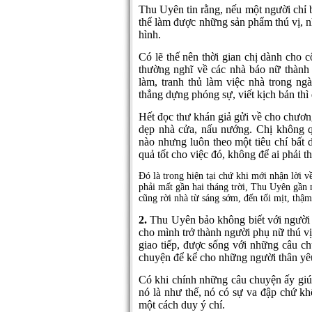
Thu Uyên tin rằng, nếu một người chỉ b
thể làm được những sản phẩm thú vị, n
hình.
Có lẽ thế nên thời gian chị dành cho 
thường nghĩ về các nhà báo nữ thành
làm, tranh thủ làm việc nhà trong ng
thẳng dựng phóng sự, viết kịch bản thì 
Hết đọc thư khán giả gửi về cho chương
dẹp nhà cửa, nấu nướng. Chị không q
nào nhưng luôn theo một tiêu chí bất d
quả tốt cho việc đó, không để ai phải t
Đó là trong hiện tại chứ khi mới nhận lời
phải mất gần hai tháng trời, Thu Uyên gần 
cũng rời nhà từ sáng sớm, đến tối mịt, thậ
2.
Thu Uyên bảo không biết với người k
cho mình trở thành người phụ nữ thú vị
giao tiếp, được sống với những câu c
chuyện để kể cho những người thân yê
Có khi chính những câu chuyện ấy giú
nó là như thế, nó có sự va đập chứ k
một cách duy ý chí.