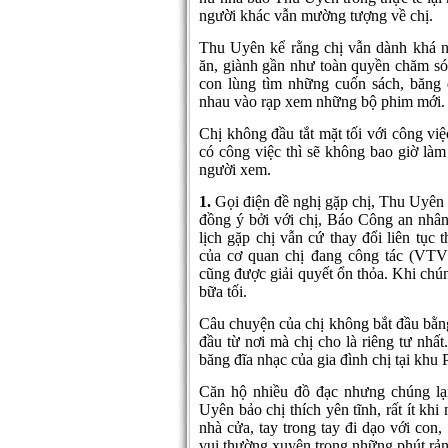
người khác vẫn mường tượng về chị.
Thu Uyên kể rằng chị vẫn dành khá nh
ăn, giành gần như toàn quyền chăm sóc
con lùng tìm những cuốn sách, băng 
nhau vào rạp xem những bộ phim mới.
Chị không đầu tắt mặt tối với công việc
có công việc thì sẽ không bao giờ làm
người xem.
1.
Gọi điện đề nghị gặp chị, Thu Uyên 
đồng ý bởi với chị, Báo Công an nhâ
lịch gặp chị vẫn cứ thay đổi liên tục
của cơ quan chị đang công tác (VTV
cũng được giải quyết ổn thỏa. Khi chú
bữa tối.
Câu chuyện của chị không bắt đầu bằng
đầu từ nơi mà chị cho là riêng tư nhấ
băng đĩa nhạc của gia đình chị tại k
Căn hộ nhiều đồ đạc nhưng chúng lạ
Uyên bảo chị thích yên tĩnh, rất ít kh
nhà cửa, tay trong tay đi dạo với con,
vui thường xuyên trong những phút rảnh