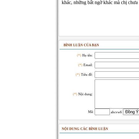
khác, những bất ngờ khác mà chị chưa t
BÌNH LUẬN CỦA BẠN
(*)
Họ tên:
(*)
Email:
(*)
Tiêu đề:
(*)
Nội dung:
Mã:
abcvw6
NỘI DUNG CÁC BÌNH LUẬN