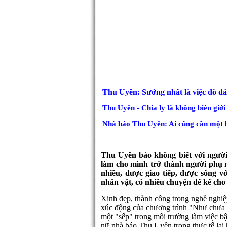
Thu Uyên: Sướng nhất là việc dò đá
Thu Uyên - Chia ly là không biên giới
Nhà báo Thu Uyên: Ai cũng cần một b
Thu Uyên bảo không biết với người 
làm cho mình trở thành người phụ n
nhiều, được giao tiếp, được sống 
nhân vật, có nhiều chuyện để kể ch
Xinh đẹp, thành công trong nghề nghi
xúc động của chương trình "Như chưa hề
một "sếp" trong môi trường làm việc bậ
nữ nhà báo Thu Uyên trong thực tế lại 