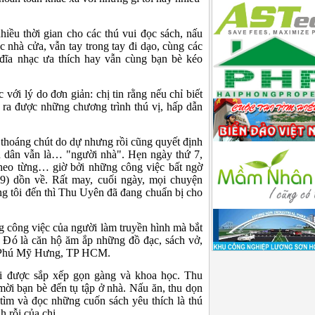
iều thời gian cho các thú vui đọc sách, nấu
 nhà cửa, vẫn tay trong tay đi dạo, cùng các
đĩa nhạc ưa thích hay vẫn cùng bạn bè kéo
 với lý do đơn giản: chị tin rằng nếu chỉ biết
 ra được những chương trình thú vị, hấp dẫn
thoáng chút do dự nhưng rồi cũng quyết định
n dân vẫn là… "người nhà". Hẹn ngày thứ 7,
 theo từng… giờ bởi những công việc bất ngờ
9) dồn về. Rất may, cuối ngày, mọi chuyện
ng tôi đến thì Thu Uyên đã đang chuẩn bị cho
 công việc của người làm truyền hình mà bắt
t. Đó là căn hộ ăm ắp những đồ đạc, sách vở,
hu Phú Mỹ Hưng, TP HCM.
i được sắp xếp gọn gàng và khoa học. Thu
i mời bạn bè đến tụ tập ở nhà. Nấu ăn, thu dọn
 tìm và đọc những cuốn sách yêu thích là thú
 rỗi của chị.