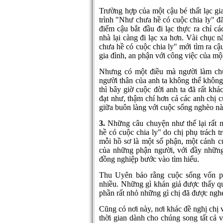
Trường hợp của một cậu bé thất lạc gi
trình "Như chưa hề có cuộc chia ly" đã
điểm cậu bắt đầu đi lạc thực ra chỉ c
nhà lại càng đi lạc xa hơn. Vài chục
chưa hề có cuộc chia ly" mới tìm ra cậ
gia đình, an phận với công việc của mộ
Nhưng có một điều mà người làm chư
người thân của anh ta không thể không
thì bây giờ cuộc đời anh ta đã rất khá
đạt như, thậm chí hơn cả các anh chị 
giữa buôn làng với cuộc sống nghèo nà
3.
Những câu chuyện như thế lại rất 
hề có cuộc chia ly" do chị phụ trách
mỗi hồ sơ là một số phận, một cánh c
của những phận người, với đầy những
đồng nghiệp bước vào tìm hiểu.
Thu Uyên bảo rằng cuộc sống vốn ph
nhiều. Những gì khán giả được thấy qu
phần rất nhỏ những gì chị đã được nghe
Cũng có nơi này, nơi khác đề nghị chị 
thời gian dành cho chúng song tất cả 