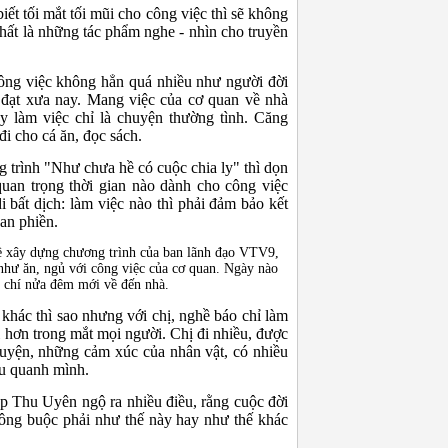
iết tối mắt tối mũi cho công việc thì sẽ không
hất là những tác phẩm nghe - nhìn cho truyền
công việc không hẳn quá nhiều như người đời
 đạt xưa nay. Mang việc của cơ quan về nhà
ày làm việc chỉ là chuyện thường tình. Căng
đi cho cá ăn, đọc sách.
 trình "Như chưa hề có cuộc chia ly" thì dọn
uan trọng thời gian nào dành cho công việc
i bất dịch: làm việc nào thì phải đảm bảo kết
han phiền.
 về xây dựng chương trình của ban lãnh đạo VTV9,
như ăn, ngủ với công việc của cơ quan. Ngày nào
m chí nửa đêm mới về đến nhà.
hác thì sao nhưng với chị, nghề báo chỉ làm
 hơn trong mắt mọi người. Chị đi nhiều, được
huyện, những cảm xúc của nhân vật, có nhiều
u quanh mình.
p Thu Uyên ngộ ra nhiều điều, rằng cuộc đời
hông buộc phải như thế này hay như thế khác