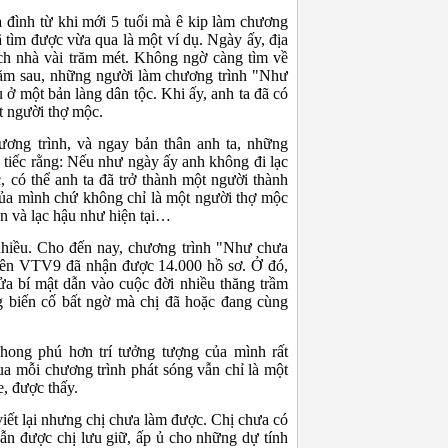
a đình từ khi mới 5 tuổi mà ê kip làm chương
 tìm được vừa qua là một ví dụ. Ngày ấy, địa
ách nhà vài trăm mét. Không ngờ càng tìm về
 năm sau, những người làm chương trình "Như
u ở một bản làng dân tộc. Khi ấy, anh ta đã có
t người thợ mộc.
ơng trình, và ngay bản thân anh ta, những
 tiếc rằng: Nếu như ngày ấy anh không đi lạc
c, có thể anh ta đã trở thành một người thành
của mình chứ không chỉ là một người thợ mộc
n và lạc hậu như hiện tại…
nhiều. Cho đến nay, chương trình "Như chưa
 trên VTV9 đã nhận được 14.000 hồ sơ. Ở đó,
ửa bí mật dẫn vào cuộc đời nhiều thăng trầm
 biến cố bất ngờ mà chị đã hoặc đang cùng
ong phú hơn trí tưởng tượng của mình rất
a mỗi chương trình phát sóng vẫn chỉ là một
, được thấy.
viết lại nhưng chị chưa làm được. Chị chưa có
vẫn được chị lưu giữ, ấp ủ cho những dự tính