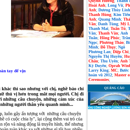
Quỳnh Hương
;
Thanh 
Hoài Anh
;
Long Vũ
;
Ph
Anh
;
Dương Thùy Lin
Thanh Hùng
;
Kim Tiế
Anh
;
Quang Minh
;
Th
Vân
;
Danh Tùng
;
Mỹ L
Thanh Mai
;
Tuấn Tú
;
Vân
;
Thanh Vân
;
Anh
Tuấn
;
Hồng Phúc
;
Trầ
Ngọc
;
Phương Thảo
;
B
Minh
;
Đỗ Thụy
;
Ngô
Phương Lan
;
Diệp Chi
;
Nguyễn Thị Huyền
;
Hu
Châu
;
Thu Uyên
;
Anh 
Kỳ Duyên
;
Oprah Winf
Larry King
;
MC
;
Bước
àn tay để vịn
hoàn vũ 2012
;
Master o
Ceremonies
;
khác thì sao nhưng với chị, nghề báo chỉ
QUẢNG CÁO
ữ thú vị hơn trong mắt mọi người. Chị đi
với những câu chuyện, những cảm xúc của
o những người thân yêu quanh mình...
ệp, luôn gây ấn tượng với những câu chuyện
 có cuộc chia ly", lại cộng thêm vai trò của
n rộn và năng động là truyền hình, thế nhưng
hoàn toàn khác xa với những gì tôi hay nhiều