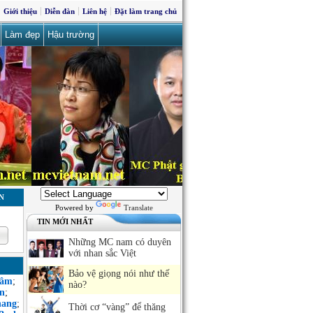
Giới thiệu
Diễn đàn
Liên hệ
Đặt làm trang chủ
Làm đẹp
Hậu trường
N
Powered by
Translate
TIN MỚI NHẤT
Những MC nam có duyên
với nhan sắc Việt
Bảo vệ giọng nói như thế
Sâm
;
nào?
n
;
hang
;
Thời cơ “vàng” để thăng