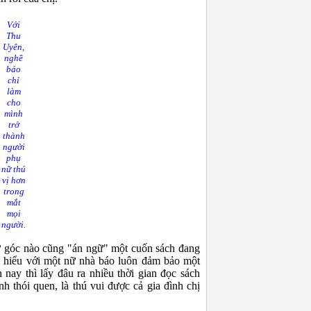
Với
Thu
Uyên,
nghề
báo
chỉ
làm
cho
mình
trở
thành
người
phụ
nữ thú
vị hơn
trong
mắt
mọi
người.
 góc nào cũng "án ngữ" một cuốn sách đang
g hiểu với một nữ nhà báo luôn đảm bảo một
 nay thì lấy đâu ra nhiều thời gian đọc sách
nh thói quen, là thú vui được cả gia đình chị