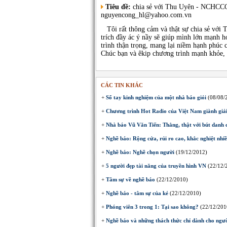
Tiêu đề:
chia sẻ với Thu Uyên - NCHC
nguyencong_hl@yahoo.com.vn
Tôi rất thông cảm và thật sự chia sẻ với
trích đầy ác ý nầy sẽ giúp mình lớn mạnh 
trình thận trọng, mang lại niềm hạnh phúc c
Chúc bạn và êkip chương trình mạnh khỏe, t
CÁC TIN KHÁC
+
Sổ tay kinh nghiệm của một nhà báo giỏi
(08/08/
+
Chương trình Hot Radio của Việt Nam giành giả
+
Nhà báo Vũ Văn Tiến: Thẳng, thật với bút danh 
+
Nghề báo: Rộng cửa, rủi ro cao, khắc nghiệt nhi
+
Nghề báo: Nghề chọn người
(19/12/2012)
+
5 người đẹp tài năng của truyền hình VN
(22/12/
+
Tâm sự về nghề báo
(22/12/2010)
+
Nghề báo - tâm sự của kẻ
(22/12/2010)
+
Phóng viên 3 trong 1: Tại sao không?
(22/12/201
+
Nghề báo và những thách thức chỉ dành cho ngườ