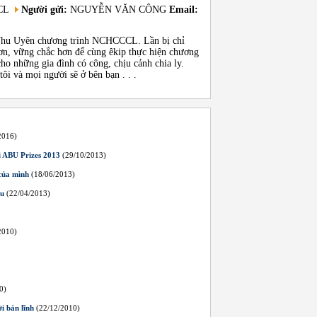
CCL
Người gửi:
NGUYỄN VĂN CÔNG
Email:
 Thu Uyên chương trình NCHCCCL. Lần bị chỉ
hơn, vững chắc hơn để cùng êkip thực hiện chương
ho những gia đình có công, chịu cảnh chia ly.
ôi và mọi người sẽ ở bên bạn . . .
2016)
i ABU Prizes 2013
(29/10/2013)
của mình
(18/06/2013)
ều
(22/04/2013)
2010)
0)
i bản lĩnh
(22/12/2010)