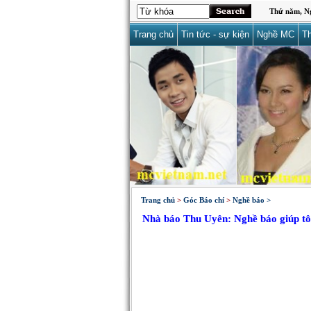
Thứ năm, Ng
Trang chủ
Tin tức - sự kiện
Nghề MC
Th
Trang chủ
>
Góc Báo chí
>
Nghề báo >
Nhà báo Thu Uyên: Nghề báo giúp tôi