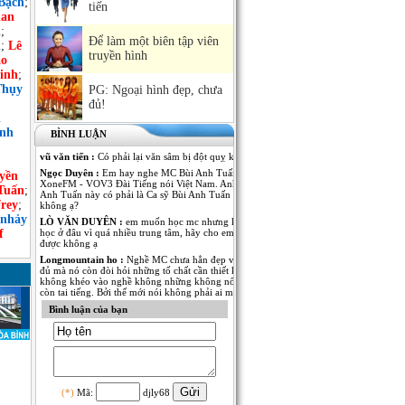
Bạch
;
tiến
an
h
;
Để làm một biên tập viên
n
;
Lê
truyền hình
ảo
inh
;
Thụy
PG: Ngoại hình đẹp, chưa
đủ!
n
ình
BÌNH LUẬN
vũ văn tiến :
Có phải lại văn sâm bị đột quỵ không
Ngọc Duyên :
Em hay nghe MC Bùi Anh Tuấn dẫn Kênh
yền
XoneFM - VOV3 Đài Tiếng nói Việt Nam. Anh MC Bùi
Tuấn
;
Anh Tuấn này có phải là Ca sỹ Bùi Anh Tuấn - The Voice
rey
;
không ạ?
 nhảy
LÒ VĂN DUYÊN :
em muốn học mc nhưng không biết
f
học ở đâu vì quá nhiều trung tâm, hãy cho em lời khuyên
được không ạ
Longmountain ho :
Nghề MC chưa hẳn đẹp và nổi tiếng là
đủ mà nó còn đòi hỏi những tố chất cần thiết khác. nếu
không khéo vào nghề không những không nổi tiếng mà
còn tai tiếng. Bởi thế mới nói không phải ai muốn làm MC
cũng được.
Bình luận của bạn
Anh Kim :
Em muốn có thêm thông tin về MC Thái Dương
của Đài PT-TH Long An. Anh ấy dẫn rất nhiều thể loại
chương trình từ thời sự đến giải trí đều rất thu hút. Mong
MC Việt Nam cho em biết thêm nhiều thông tin của anh
MC này!
Ngô Thu Thủy :
Mỗi người một vẻ, 10 phân vẹn...9.5 :).
Mỗi người đã thể hiện rất tốt trong vị trí của mình! Chúc
(*)
Mã:
djly68
các anh chị thành công và cố gắng hơn nữa trong nghề MC