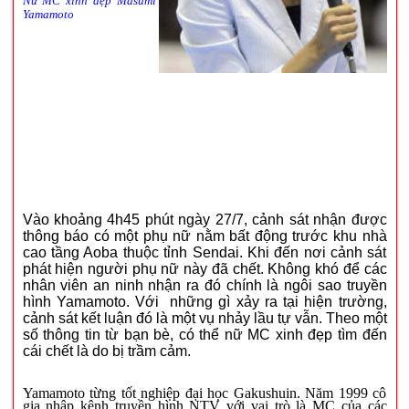
Nữ MC xinh đẹp Masumi
Yamamoto
Vào khoảng 4h45 phút ngày 27/7, cảnh sát nhận được
thông báo có một phụ nữ nằm bất động trước khu nhà
cao tầng Aoba thuộc tỉnh Sendai. Khi đến nơi cảnh sát
phát hiện người phụ nữ này đã chết. Không khó để các
nhân viên an ninh nhận ra đó chính là ngôi sao truyền
hình Yamamoto. Với những gì xảy ra tại hiện trường,
cảnh sát kết luận đó là một vụ nhảy lầu tự vẫn. Theo một
số thông tin từ bạn bè, có thể nữ MC xinh đẹp tìm đến
cái chết là do bị trầm cảm.
Yamamoto từng tốt nghiệp đại học Gakushuin. Năm 1999 cô
gia nhập kênh truyền hình NTV với vai trò là MC của các