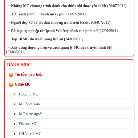
+
Những MC chương trình dành cho thiếu nhi được yêu thích
(20/07/2011)
+
Từ "rách rưới"... thành nữ tỷ phú
(14/07/2011)
+
Người đẹp xứ bò tót dẫn chương trình trên Realtv
(08/07/2011)
+
Bài học sự nghiệp từ Oprah Winfrey dành cho phái nữ
(27/06/2011)
+
Top 10 MC dở nhất trong lịch sử
(24/03/2011)
+
Xây dựng thương hiệu và cách quản lý MC của truyền hình Mỹ
(23/03/2011)
DANH MỤC
Tin tức - sự kiện
Nghề MC
Cuộc thi MC
MC Việt Nam
MC nước ngoài
Đào tạo MC
CHAT với MC