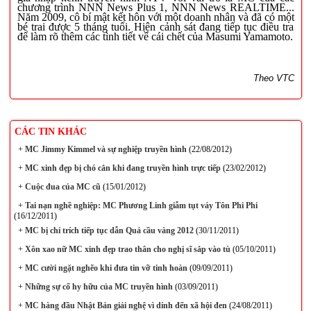
chương trình NNN News Plus 1, NNN News REALTIME...
Năm 2009, cô bí mật kết hôn với một doanh nhân và đã có một
bé trai được 5 tháng tuổi. Hiện cảnh sát đang tiếp tục điều tra
để làm rõ thêm các tình tiết về cái chết của Masumi Yamamoto.
Theo VTC
CÁC TIN KHÁC
+
MC Jimmy Kimmel và sự nghiệp truyền hình
(22/08/2012)
+
MC xinh đẹp bị chó cắn khi đang truyền hình trực tiếp
(23/02/2012)
+
Cuộc đua của MC cũ
(15/01/2012)
+
Tai nạn nghề nghiệp: MC Phương Linh giẫm tụt váy Tôn Phi Phi
(16/12/2011)
+
MC bị chỉ trích tiếp tục dẫn Quả cầu vàng 2012
(30/11/2011)
+
Xôn xao nữ MC xinh đẹp trao thân cho nghị sĩ sắp vào tù
(05/10/2011)
+
MC cười ngặt nghẽo khi đưa tin vỡ tinh hoàn
(09/09/2011)
+
Những sự cố hy hữu của MC truyền hình
(03/09/2011)
+
MC hàng đầu Nhật Bản giải nghệ vì dính đến xã hội đen
(24/08/2011)