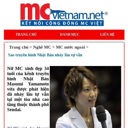
TRANG CHỦ
DANH MỤC
LIÊN HỆ
Trang chủ
>
Nghề MC
>
MC nước ngoài >
Sao truyền hình Nhật Bản nhảy lầu tự vẫn
Nữ MC xinh đẹp 34
tuổi của kênh truyền
hình Nhật Bản
Masumi Yamamoto
vừa được phát hiện
đã nhảy lầu tự vẫn
tại một tòa nhà cao
tầng thuộc thành phố
Sendai.